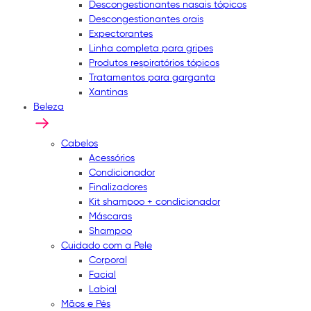
Descongestionantes nasais tópicos
Descongestionantes orais
Expectorantes
Linha completa para gripes
Produtos respiratórios tópicos
Tratamentos para garganta
Xantinas
Beleza
Cabelos
Acessórios
Condicionador
Finalizadores
Kit shampoo + condicionador
Máscaras
Shampoo
Cuidado com a Pele
Corporal
Facial
Labial
Mãos e Pés