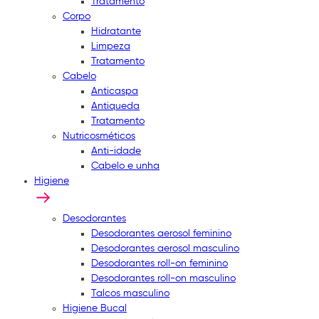
Tratamento
Corpo
Hidratante
Limpeza
Tratamento
Cabelo
Anticaspa
Antiqueda
Tratamento
Nutricosméticos
Anti-idade
Cabelo e unha
Higiene
Desodorantes
Desodorantes aerosol feminino
Desodorantes aerosol masculino
Desodorantes roll-on feminino
Desodorantes roll-on masculino
Talcos masculino
Higiene Bucal