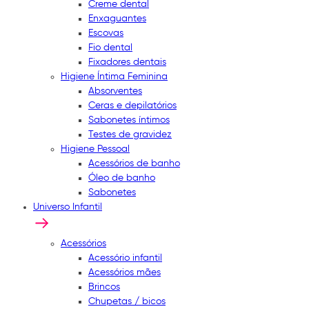
Creme dental
Enxaguantes
Escovas
Fio dental
Fixadores dentais
Higiene Íntima Feminina
Absorventes
Ceras e depilatórios
Sabonetes íntimos
Testes de gravidez
Higiene Pessoal
Acessórios de banho
Óleo de banho
Sabonetes
Universo Infantil
Acessórios
Acessório infantil
Acessórios mães
Brincos
Chupetas / bicos