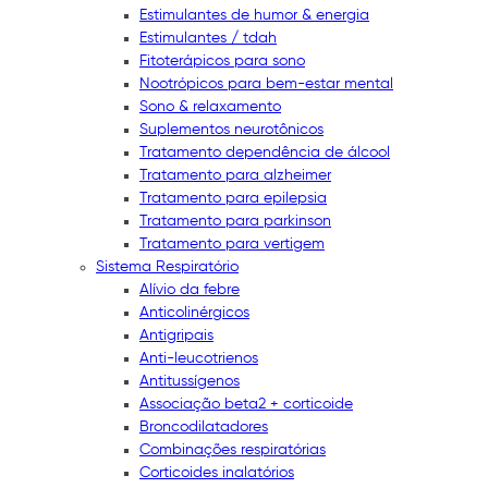
Estimulantes de humor & energia
Estimulantes / tdah
Fitoterápicos para sono
Nootrópicos para bem-estar mental
Sono & relaxamento
Suplementos neurotônicos
Tratamento dependência de álcool
Tratamento para alzheimer
Tratamento para epilepsia
Tratamento para parkinson
Tratamento para vertigem
Sistema Respiratório
Alívio da febre
Anticolinérgicos
Antigripais
Anti-leucotrienos
Antitussígenos
Associação beta2 + corticoide
Broncodilatadores
Combinações respiratórias
Corticoides inalatórios