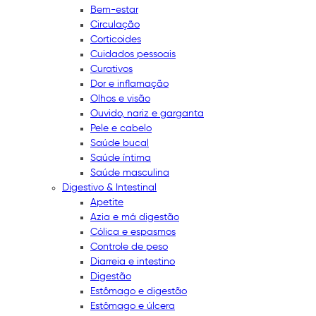
Bem-estar
Circulação
Corticoides
Cuidados pessoais
Curativos
Dor e inflamação
Olhos e visão
Ouvido, nariz e garganta
Pele e cabelo
Saúde bucal
Saúde íntima
Saúde masculina
Digestivo & Intestinal
Apetite
Azia e má digestão
Cólica e espasmos
Controle de peso
Diarreia e intestino
Digestão
Estômago e digestão
Estômago e úlcera