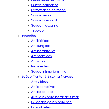
Outros hormônios
Performance hormonal
Saúde feminina
Saúde hormonal
Saúde masculina
Tireoide
Infecções
Antibióticos
Antifúngicos
Antiparasitários
Antissépticos
Antivirais
Repelentes
Saúde íntima feminina
Saúde Mental & Sistema Nervoso
Ansiolíticos
Antidepressivos
Antipsicóticos
Auxiliares para parar de fumar
Cuidados gerais para snc
Estimulantes