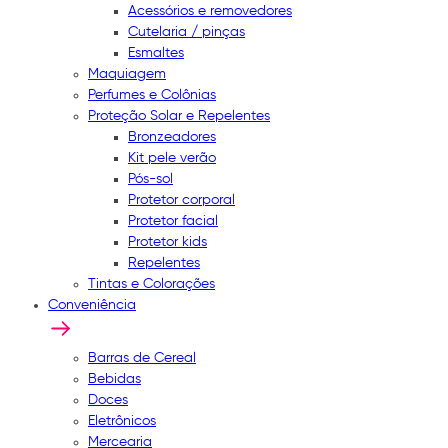
Acessórios e removedores
Cutelaria / pinças
Esmaltes
Maquiagem
Perfumes e Colônias
Proteção Solar e Repelentes
Bronzeadores
Kit pele verão
Pós-sol
Protetor corporal
Protetor facial
Protetor kids
Repelentes
Tintas e Colorações
Conveniência
Barras de Cereal
Bebidas
Doces
Eletrônicos
Mercearia