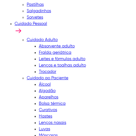
Pastilhas
Salgadinhos
Sorvetes
Cuidado Pessoal
Cuidado Adulto
Absorvente adulto
Fralda geriátrica
Leites e fórmulas adulto
Lenços e toalhas adulto
Trocador
Cuidado ao Paciente
Álcool
Algodão
Aparelhos
Bolsa térmica
Curativos
Hastes
Lenços nasais
Luvas
Máscaras