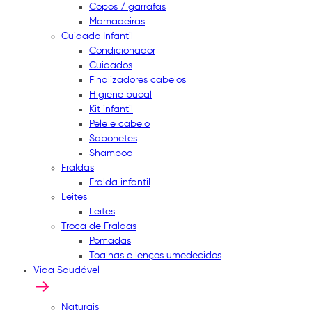
Copos / garrafas
Mamadeiras
Cuidado Infantil
Condicionador
Cuidados
Finalizadores cabelos
Higiene bucal
Kit infantil
Pele e cabelo
Sabonetes
Shampoo
Fraldas
Fralda infantil
Leites
Leites
Troca de Fraldas
Pomadas
Toalhas e lenços umedecidos
Vida Saudável
Naturais