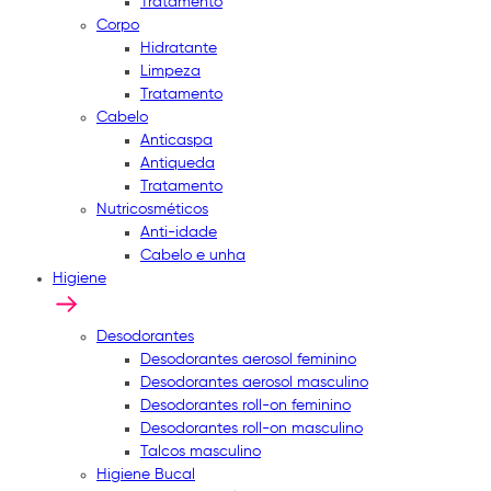
Tratamento
Corpo
Hidratante
Limpeza
Tratamento
Cabelo
Anticaspa
Antiqueda
Tratamento
Nutricosméticos
Anti-idade
Cabelo e unha
Higiene
Desodorantes
Desodorantes aerosol feminino
Desodorantes aerosol masculino
Desodorantes roll-on feminino
Desodorantes roll-on masculino
Talcos masculino
Higiene Bucal