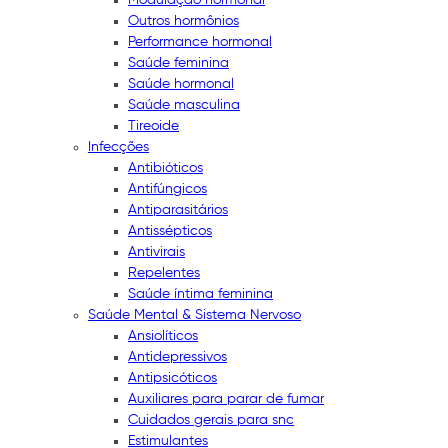
Outros hormônios
Performance hormonal
Saúde feminina
Saúde hormonal
Saúde masculina
Tireoide
Infecções
Antibióticos
Antifúngicos
Antiparasitários
Antissépticos
Antivirais
Repelentes
Saúde íntima feminina
Saúde Mental & Sistema Nervoso
Ansiolíticos
Antidepressivos
Antipsicóticos
Auxiliares para parar de fumar
Cuidados gerais para snc
Estimulantes