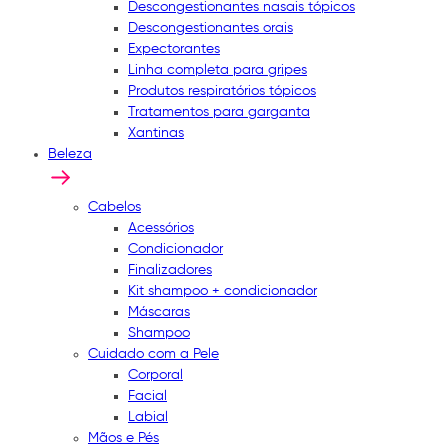
Descongestionantes nasais tópicos
Descongestionantes orais
Expectorantes
Linha completa para gripes
Produtos respiratórios tópicos
Tratamentos para garganta
Xantinas
Beleza
Cabelos
Acessórios
Condicionador
Finalizadores
Kit shampoo + condicionador
Máscaras
Shampoo
Cuidado com a Pele
Corporal
Facial
Labial
Mãos e Pés