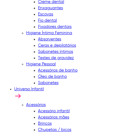
Creme dental
Enxaguantes
Escovas
Fio dental
Fixadores dentais
Higiene Íntima Feminina
Absorventes
Ceras e depilatórios
Sabonetes íntimos
Testes de gravidez
Higiene Pessoal
Acessórios de banho
Óleo de banho
Sabonetes
Universo Infantil
Acessórios
Acessório infantil
Acessórios mães
Brincos
Chupetas / bicos