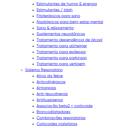
Estimulantes de humor & energia
Estimulantes / tdah
Fitoterápicos para sono
Nootrópicos para bem-estar mental
Sono & relaxamento
Suplementos neurotônicos
Tratamento dependência de álcool
Tratamento para alzheimer
Tratamento para epilepsia
Tratamento para parkinson
Tratamento para vertigem
Sistema Respiratório
Alívio da febre
Anticolinérgicos
Antigripais
Anti-leucotrienos
Antitussígenos
Associação beta2 + corticoide
Broncodilatadores
Combinações respiratórias
Corticoides inalatórios