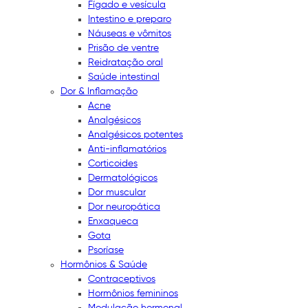
Fígado e vesícula
Intestino e preparo
Náuseas e vômitos
Prisão de ventre
Reidratação oral
Saúde intestinal
Dor & Inflamação
Acne
Analgésicos
Analgésicos potentes
Anti-inflamatórios
Corticoides
Dermatológicos
Dor muscular
Dor neuropática
Enxaqueca
Gota
Psoríase
Hormônios & Saúde
Contraceptivos
Hormônios femininos
Modulação hormonal