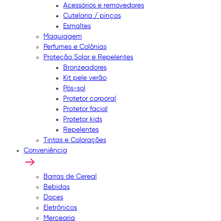
Acessórios e removedores
Cutelaria / pinças
Esmaltes
Maquiagem
Perfumes e Colônias
Proteção Solar e Repelentes
Bronzeadores
Kit pele verão
Pós-sol
Protetor corporal
Protetor facial
Protetor kids
Repelentes
Tintas e Colorações
Conveniência
Barras de Cereal
Bebidas
Doces
Eletrônicos
Mercearia