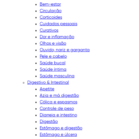
Bem-estar
Circulação
Corticoides
Cuidados pessoais
Curativos
Dor e inflamação
Olhos e visão
Ouvido, nariz e garganta
Pele e cabelo
Saúde bucal
Saúde íntima
Saúde masculina
Digestivo & Intestinal
Apetite
Azia e má digestão
Cólica e espasmos
Controle de peso
Diarreia e intestino
Digestão
Estômago e digestão
Estômago e úlcera