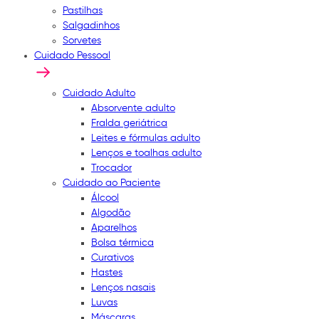
Pastilhas
Salgadinhos
Sorvetes
Cuidado Pessoal
Cuidado Adulto
Absorvente adulto
Fralda geriátrica
Leites e fórmulas adulto
Lenços e toalhas adulto
Trocador
Cuidado ao Paciente
Álcool
Algodão
Aparelhos
Bolsa térmica
Curativos
Hastes
Lenços nasais
Luvas
Máscaras