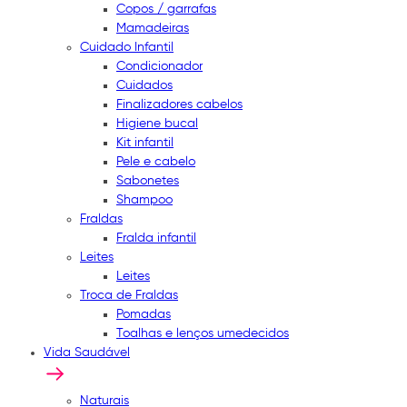
Copos / garrafas
Mamadeiras
Cuidado Infantil
Condicionador
Cuidados
Finalizadores cabelos
Higiene bucal
Kit infantil
Pele e cabelo
Sabonetes
Shampoo
Fraldas
Fralda infantil
Leites
Leites
Troca de Fraldas
Pomadas
Toalhas e lenços umedecidos
Vida Saudável
Naturais