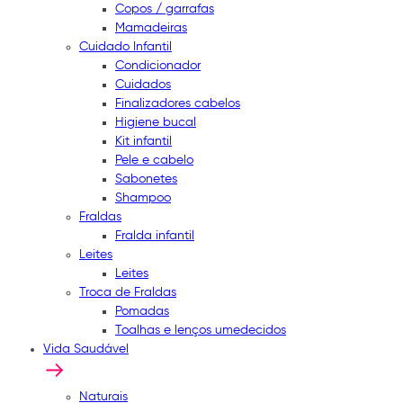
Copos / garrafas
Mamadeiras
Cuidado Infantil
Condicionador
Cuidados
Finalizadores cabelos
Higiene bucal
Kit infantil
Pele e cabelo
Sabonetes
Shampoo
Fraldas
Fralda infantil
Leites
Leites
Troca de Fraldas
Pomadas
Toalhas e lenços umedecidos
Vida Saudável
Naturais