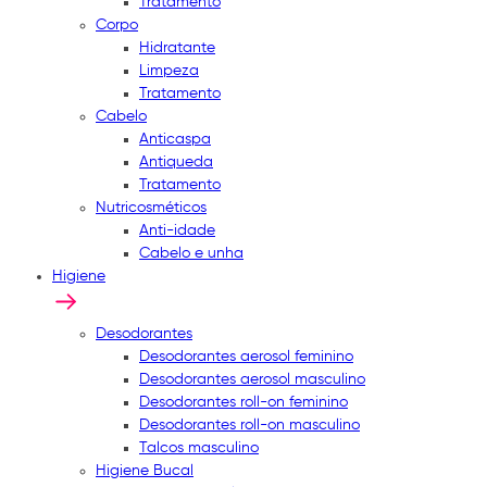
Tratamento
Corpo
Hidratante
Limpeza
Tratamento
Cabelo
Anticaspa
Antiqueda
Tratamento
Nutricosméticos
Anti-idade
Cabelo e unha
Higiene
Desodorantes
Desodorantes aerosol feminino
Desodorantes aerosol masculino
Desodorantes roll-on feminino
Desodorantes roll-on masculino
Talcos masculino
Higiene Bucal