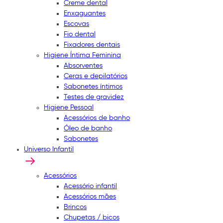
Creme dental
Enxaguantes
Escovas
Fio dental
Fixadores dentais
Higiene Íntima Feminina
Absorventes
Ceras e depilatórios
Sabonetes íntimos
Testes de gravidez
Higiene Pessoal
Acessórios de banho
Óleo de banho
Sabonetes
Universo Infantil
Acessórios
Acessório infantil
Acessórios mães
Brincos
Chupetas / bicos