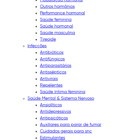
Outros hormônios
Performance hormonal
Saúde feminina
Saúde hormonal
Saúde masculina
Tireoide
Infecções
Antibióticos
Antifúngicos
Antiparasitários
Antissépticos
Antivirais
Repelentes
Saúde íntima feminina
Saúde Mental & Sistema Nervoso
Ansiolíticos
Antidepressivos
Antipsicóticos
Auxiliares para parar de fumar
Cuidados gerais para snc
Estimulantes