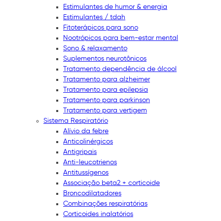
Estimulantes de humor & energia
Estimulantes / tdah
Fitoterápicos para sono
Nootrópicos para bem-estar mental
Sono & relaxamento
Suplementos neurotônicos
Tratamento dependência de álcool
Tratamento para alzheimer
Tratamento para epilepsia
Tratamento para parkinson
Tratamento para vertigem
Sistema Respiratório
Alívio da febre
Anticolinérgicos
Antigripais
Anti-leucotrienos
Antitussígenos
Associação beta2 + corticoide
Broncodilatadores
Combinações respiratórias
Corticoides inalatórios