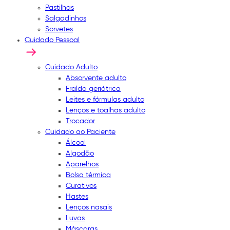
Pastilhas
Salgadinhos
Sorvetes
Cuidado Pessoal
Cuidado Adulto
Absorvente adulto
Fralda geriátrica
Leites e fórmulas adulto
Lenços e toalhas adulto
Trocador
Cuidado ao Paciente
Álcool
Algodão
Aparelhos
Bolsa térmica
Curativos
Hastes
Lenços nasais
Luvas
Máscaras