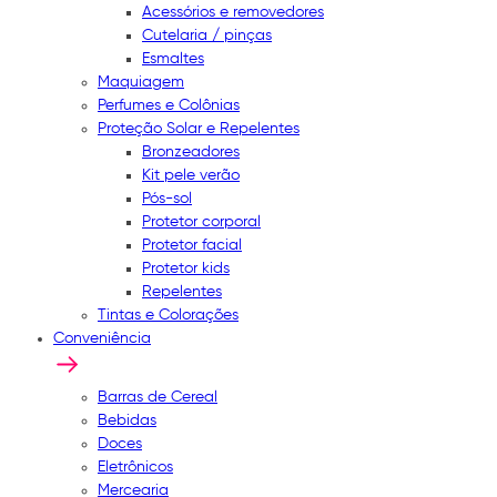
Acessórios e removedores
Cutelaria / pinças
Esmaltes
Maquiagem
Perfumes e Colônias
Proteção Solar e Repelentes
Bronzeadores
Kit pele verão
Pós-sol
Protetor corporal
Protetor facial
Protetor kids
Repelentes
Tintas e Colorações
Conveniência
Barras de Cereal
Bebidas
Doces
Eletrônicos
Mercearia