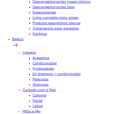
Descongestionantes nasais tópicos
Descongestionantes orais
Expectorantes
Linha completa para gripes
Produtos respiratórios tópicos
Tratamentos para garganta
Xantinas
Beleza
Cabelos
Acessórios
Condicionador
Finalizadores
Kit shampoo + condicionador
Máscaras
Shampoo
Cuidado com a Pele
Corporal
Facial
Labial
Mãos e Pés