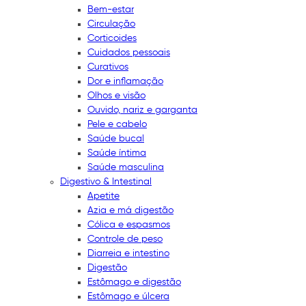
Bem-estar
Circulação
Corticoides
Cuidados pessoais
Curativos
Dor e inflamação
Olhos e visão
Ouvido, nariz e garganta
Pele e cabelo
Saúde bucal
Saúde íntima
Saúde masculina
Digestivo & Intestinal
Apetite
Azia e má digestão
Cólica e espasmos
Controle de peso
Diarreia e intestino
Digestão
Estômago e digestão
Estômago e úlcera