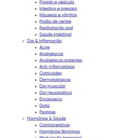
Fígado e vesícula
Intestino e preparo
Náuseas e vômitos
Prisão de ventre
Reidratação oral
Saúde intestinal
Dor & Inflamação
Acne
Analgésicos
Analgésicos potentes
Anti-inflamatórios
Corticoides
Dermatológicos
Dor muscular
Dor neuropática
Enxaqueca
Gota
Psoríase
Hormônios & Saúde
Contraceptivos
Hormônios femininos
Modulação hormonal