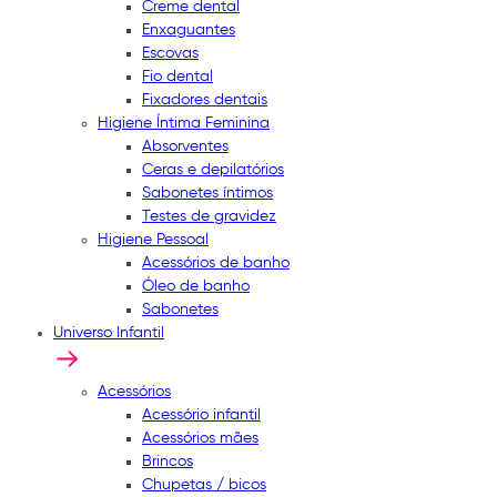
Creme dental
Enxaguantes
Escovas
Fio dental
Fixadores dentais
Higiene Íntima Feminina
Absorventes
Ceras e depilatórios
Sabonetes íntimos
Testes de gravidez
Higiene Pessoal
Acessórios de banho
Óleo de banho
Sabonetes
Universo Infantil
Acessórios
Acessório infantil
Acessórios mães
Brincos
Chupetas / bicos