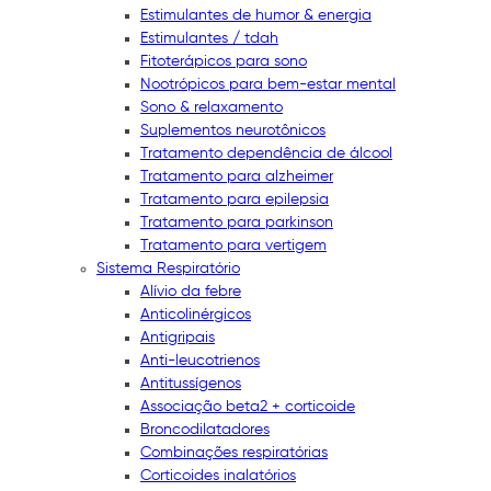
Estimulantes de humor & energia
Estimulantes / tdah
Fitoterápicos para sono
Nootrópicos para bem-estar mental
Sono & relaxamento
Suplementos neurotônicos
Tratamento dependência de álcool
Tratamento para alzheimer
Tratamento para epilepsia
Tratamento para parkinson
Tratamento para vertigem
Sistema Respiratório
Alívio da febre
Anticolinérgicos
Antigripais
Anti-leucotrienos
Antitussígenos
Associação beta2 + corticoide
Broncodilatadores
Combinações respiratórias
Corticoides inalatórios