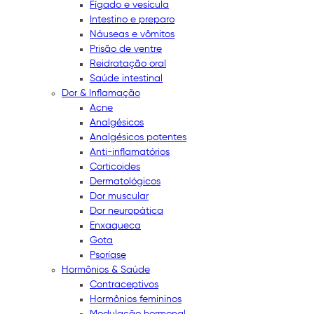
Fígado e vesícula
Intestino e preparo
Náuseas e vômitos
Prisão de ventre
Reidratação oral
Saúde intestinal
Dor & Inflamação
Acne
Analgésicos
Analgésicos potentes
Anti-inflamatórios
Corticoides
Dermatológicos
Dor muscular
Dor neuropática
Enxaqueca
Gota
Psoríase
Hormônios & Saúde
Contraceptivos
Hormônios femininos
Modulação hormonal