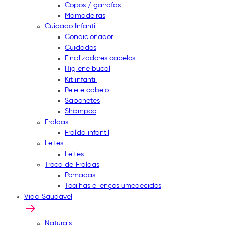
Copos / garrafas
Mamadeiras
Cuidado Infantil
Condicionador
Cuidados
Finalizadores cabelos
Higiene bucal
Kit infantil
Pele e cabelo
Sabonetes
Shampoo
Fraldas
Fralda infantil
Leites
Leites
Troca de Fraldas
Pomadas
Toalhas e lenços umedecidos
Vida Saudável
Naturais