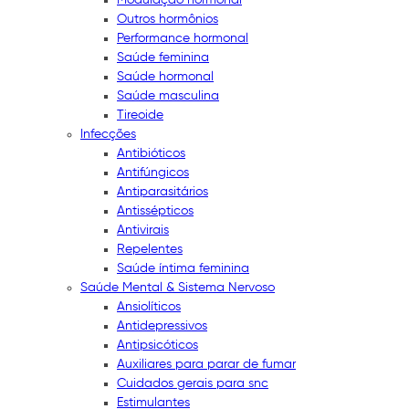
Outros hormônios
Performance hormonal
Saúde feminina
Saúde hormonal
Saúde masculina
Tireoide
Infecções
Antibióticos
Antifúngicos
Antiparasitários
Antissépticos
Antivirais
Repelentes
Saúde íntima feminina
Saúde Mental & Sistema Nervoso
Ansiolíticos
Antidepressivos
Antipsicóticos
Auxiliares para parar de fumar
Cuidados gerais para snc
Estimulantes