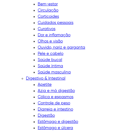
Bem-estar
Circulação
Corticoides
Cuidados pessoais
Curativos
Dor e inflamação
Olhos e visão
Ouvido, nariz e garganta
Pele e cabelo
Saúde bucal
Saúde íntima
Saúde masculina
Digestivo & Intestinal
Apetite
Azia e má digestão
Cólica e espasmos
Controle de peso
Diarreia e intestino
Digestão
Estômago e digestão
Estômago e úlcera