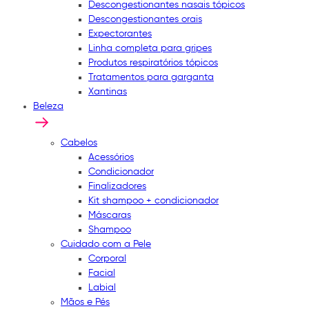
Descongestionantes nasais tópicos
Descongestionantes orais
Expectorantes
Linha completa para gripes
Produtos respiratórios tópicos
Tratamentos para garganta
Xantinas
Beleza
Cabelos
Acessórios
Condicionador
Finalizadores
Kit shampoo + condicionador
Máscaras
Shampoo
Cuidado com a Pele
Corporal
Facial
Labial
Mãos e Pés