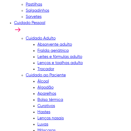
Pastilhas
Salgadinhos
Sorvetes
Cuidado Pessoal
Cuidado Adulto
Absorvente adulto
Fralda geriátrica
Leites e fórmulas adulto
Lenços e toalhas adulto
Trocador
Cuidado ao Paciente
Álcool
Algodão
Aparelhos
Bolsa térmica
Curativos
Hastes
Lenços nasais
Luvas
Máscaras