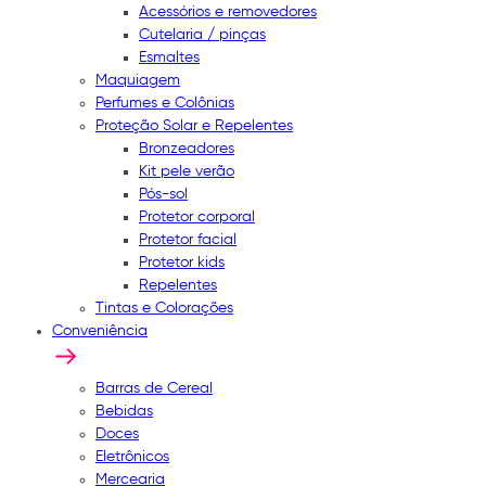
Acessórios e removedores
Cutelaria / pinças
Esmaltes
Maquiagem
Perfumes e Colônias
Proteção Solar e Repelentes
Bronzeadores
Kit pele verão
Pós-sol
Protetor corporal
Protetor facial
Protetor kids
Repelentes
Tintas e Colorações
Conveniência
Barras de Cereal
Bebidas
Doces
Eletrônicos
Mercearia