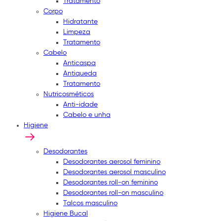
Tratamento
Corpo
Hidratante
Limpeza
Tratamento
Cabelo
Anticaspa
Antiqueda
Tratamento
Nutricosméticos
Anti-idade
Cabelo e unha
Higiene
Desodorantes
Desodorantes aerosol feminino
Desodorantes aerosol masculino
Desodorantes roll-on feminino
Desodorantes roll-on masculino
Talcos masculino
Higiene Bucal