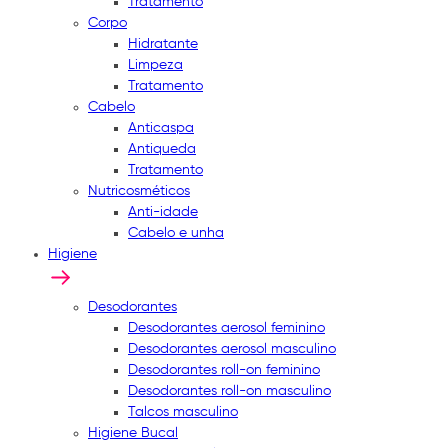
Tratamento
Corpo
Hidratante
Limpeza
Tratamento
Cabelo
Anticaspa
Antiqueda
Tratamento
Nutricosméticos
Anti-idade
Cabelo e unha
Higiene
Desodorantes
Desodorantes aerosol feminino
Desodorantes aerosol masculino
Desodorantes roll-on feminino
Desodorantes roll-on masculino
Talcos masculino
Higiene Bucal