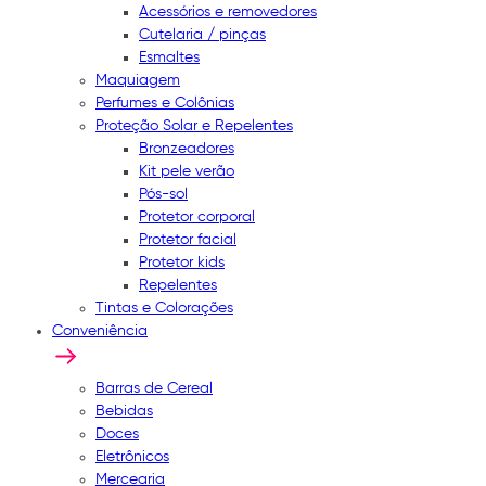
Acessórios e removedores
Cutelaria / pinças
Esmaltes
Maquiagem
Perfumes e Colônias
Proteção Solar e Repelentes
Bronzeadores
Kit pele verão
Pós-sol
Protetor corporal
Protetor facial
Protetor kids
Repelentes
Tintas e Colorações
Conveniência
Barras de Cereal
Bebidas
Doces
Eletrônicos
Mercearia