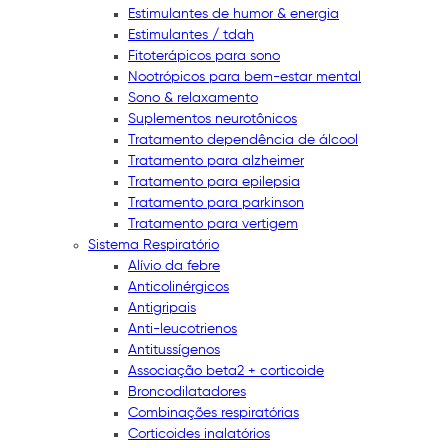
Estimulantes de humor & energia
Estimulantes / tdah
Fitoterápicos para sono
Nootrópicos para bem-estar mental
Sono & relaxamento
Suplementos neurotônicos
Tratamento dependência de álcool
Tratamento para alzheimer
Tratamento para epilepsia
Tratamento para parkinson
Tratamento para vertigem
Sistema Respiratório
Alívio da febre
Anticolinérgicos
Antigripais
Anti-leucotrienos
Antitussígenos
Associação beta2 + corticoide
Broncodilatadores
Combinações respiratórias
Corticoides inalatórios