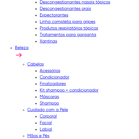
Descongestionantes nasais tópicos
Descongestionantes orais
Expectorantes
Linha completa para gripes
Produtos respiratórios tópicos
Tratamentos para garganta
Xantinas
Beleza
Cabelos
Acessórios
Condicionador
Finalizadores
Kit shampoo + condicionador
Máscaras
Shampoo
Cuidado com a Pele
Corporal
Facial
Labial
Mãos e Pés