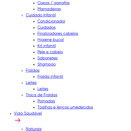
Copos / garrafas
Mamadeiras
Cuidado Infantil
Condicionador
Cuidados
Finalizadores cabelos
Higiene bucal
Kit infantil
Pele e cabelo
Sabonetes
Shampoo
Fraldas
Fralda infantil
Leites
Leites
Troca de Fraldas
Pomadas
Toalhas e lenços umedecidos
Vida Saudável
Naturais