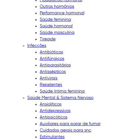
Outros hormônios
Performance hormonal
Saúde feminina
Saúde hormonal
Saúde masculina
Tireoide
Infecções
Antibióticos
Antifúngicos
Antiparasitários
Antissépticos
Antivirais
Repelentes
Saúde íntima feminina
Saúde Mental & Sistema Nervoso
Ansiolíticos
Antidepressivos
Antipsicóticos
Auxiliares para parar de fumar
Cuidados gerais para snc
Estimulantes