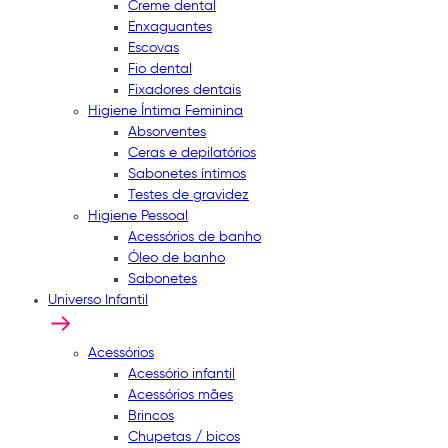
Creme dental
Enxaguantes
Escovas
Fio dental
Fixadores dentais
Higiene Íntima Feminina
Absorventes
Ceras e depilatórios
Sabonetes íntimos
Testes de gravidez
Higiene Pessoal
Acessórios de banho
Óleo de banho
Sabonetes
Universo Infantil
Acessórios
Acessório infantil
Acessórios mães
Brincos
Chupetas / bicos