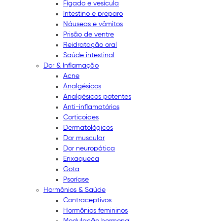
Fígado e vesícula
Intestino e preparo
Náuseas e vômitos
Prisão de ventre
Reidratação oral
Saúde intestinal
Dor & Inflamação
Acne
Analgésicos
Analgésicos potentes
Anti-inflamatórios
Corticoides
Dermatológicos
Dor muscular
Dor neuropática
Enxaqueca
Gota
Psoríase
Hormônios & Saúde
Contraceptivos
Hormônios femininos
Modulação hormonal