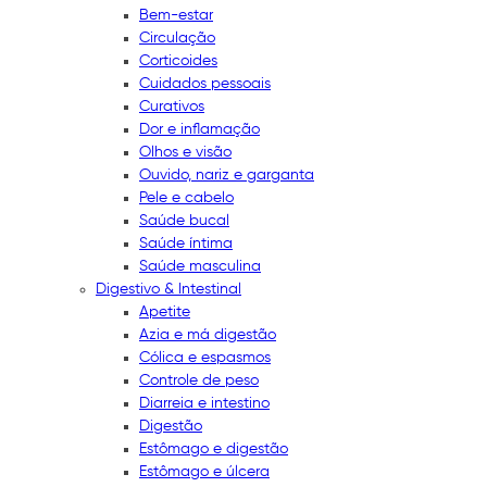
Bem-estar
Circulação
Corticoides
Cuidados pessoais
Curativos
Dor e inflamação
Olhos e visão
Ouvido, nariz e garganta
Pele e cabelo
Saúde bucal
Saúde íntima
Saúde masculina
Digestivo & Intestinal
Apetite
Azia e má digestão
Cólica e espasmos
Controle de peso
Diarreia e intestino
Digestão
Estômago e digestão
Estômago e úlcera