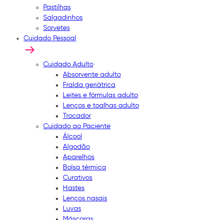
Pastilhas
Salgadinhos
Sorvetes
Cuidado Pessoal
Cuidado Adulto
Absorvente adulto
Fralda geriátrica
Leites e fórmulas adulto
Lenços e toalhas adulto
Trocador
Cuidado ao Paciente
Álcool
Algodão
Aparelhos
Bolsa térmica
Curativos
Hastes
Lenços nasais
Luvas
Máscaras