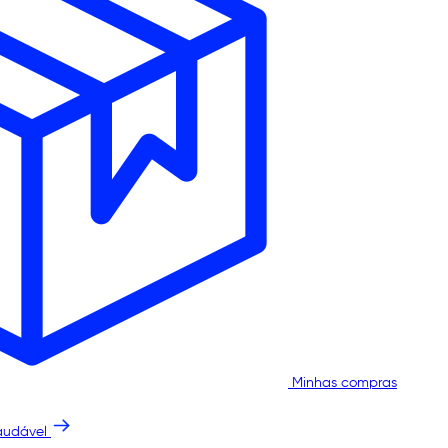
Minhas compras
audável