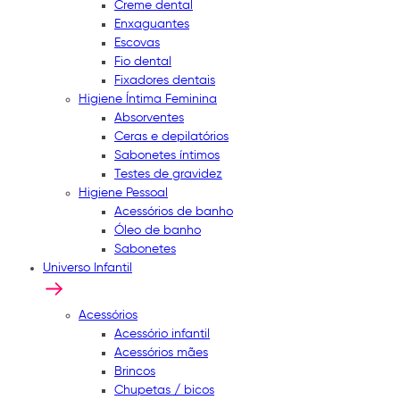
Creme dental
Enxaguantes
Escovas
Fio dental
Fixadores dentais
Higiene Íntima Feminina
Absorventes
Ceras e depilatórios
Sabonetes íntimos
Testes de gravidez
Higiene Pessoal
Acessórios de banho
Óleo de banho
Sabonetes
Universo Infantil
Acessórios
Acessório infantil
Acessórios mães
Brincos
Chupetas / bicos