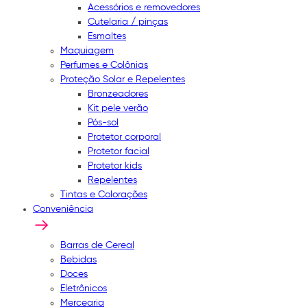
Acessórios e removedores
Cutelaria / pinças
Esmaltes
Maquiagem
Perfumes e Colônias
Proteção Solar e Repelentes
Bronzeadores
Kit pele verão
Pós-sol
Protetor corporal
Protetor facial
Protetor kids
Repelentes
Tintas e Colorações
Conveniência
Barras de Cereal
Bebidas
Doces
Eletrônicos
Mercearia