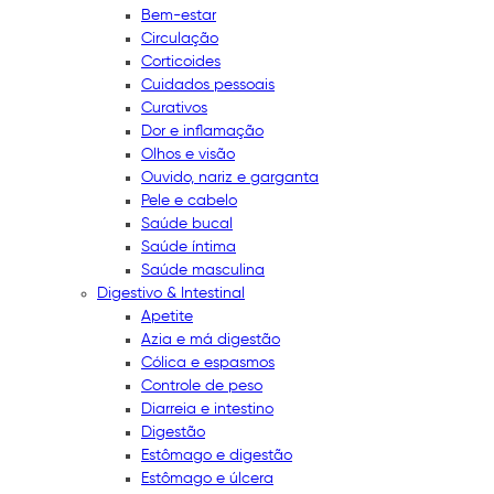
Bem-estar
Circulação
Corticoides
Cuidados pessoais
Curativos
Dor e inflamação
Olhos e visão
Ouvido, nariz e garganta
Pele e cabelo
Saúde bucal
Saúde íntima
Saúde masculina
Digestivo & Intestinal
Apetite
Azia e má digestão
Cólica e espasmos
Controle de peso
Diarreia e intestino
Digestão
Estômago e digestão
Estômago e úlcera