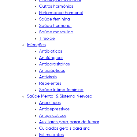
Outros hormônios
Performance hormonal
Saúde feminina
Saúde hormonal
Saúde masculina
Tireoide
Infecções
Antibióticos
Antifúngicos
Antiparasitários
Antissépticos
Antivirais
Repelentes
Saúde íntima feminina
Saúde Mental & Sistema Nervoso
Ansiolíticos
Antidepressivos
Antipsicóticos
Auxiliares para parar de fumar
Cuidados gerais para snc
Estimulantes