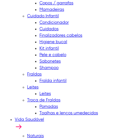
Copos / garrafas
Mamadeiras
Cuidado Infantil
Condicionador
Cuidados
Finalizadores cabelos
Higiene bucal
Kit infantil
Pele e cabelo
Sabonetes
Shampoo
Fraldas
Fralda infantil
Leites
Leites
Troca de Fraldas
Pomadas
Toalhas e lenços umedecidos
Vida Saudável
Naturais