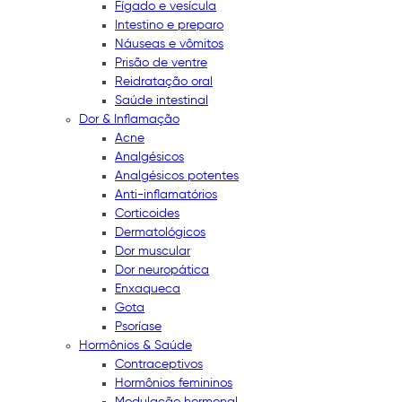
Fígado e vesícula
Intestino e preparo
Náuseas e vômitos
Prisão de ventre
Reidratação oral
Saúde intestinal
Dor & Inflamação
Acne
Analgésicos
Analgésicos potentes
Anti-inflamatórios
Corticoides
Dermatológicos
Dor muscular
Dor neuropática
Enxaqueca
Gota
Psoríase
Hormônios & Saúde
Contraceptivos
Hormônios femininos
Modulação hormonal