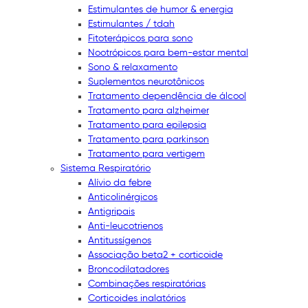
Estimulantes de humor & energia
Estimulantes / tdah
Fitoterápicos para sono
Nootrópicos para bem-estar mental
Sono & relaxamento
Suplementos neurotônicos
Tratamento dependência de álcool
Tratamento para alzheimer
Tratamento para epilepsia
Tratamento para parkinson
Tratamento para vertigem
Sistema Respiratório
Alívio da febre
Anticolinérgicos
Antigripais
Anti-leucotrienos
Antitussígenos
Associação beta2 + corticoide
Broncodilatadores
Combinações respiratórias
Corticoides inalatórios