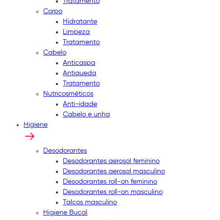
Tratamento
Corpo
Hidratante
Limpeza
Tratamento
Cabelo
Anticaspa
Antiqueda
Tratamento
Nutricosméticos
Anti-idade
Cabelo e unha
Higiene
Desodorantes
Desodorantes aerosol feminino
Desodorantes aerosol masculino
Desodorantes roll-on feminino
Desodorantes roll-on masculino
Talcos masculino
Higiene Bucal