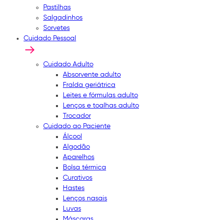
Pastilhas
Salgadinhos
Sorvetes
Cuidado Pessoal
Cuidado Adulto
Absorvente adulto
Fralda geriátrica
Leites e fórmulas adulto
Lenços e toalhas adulto
Trocador
Cuidado ao Paciente
Álcool
Algodão
Aparelhos
Bolsa térmica
Curativos
Hastes
Lenços nasais
Luvas
Máscaras