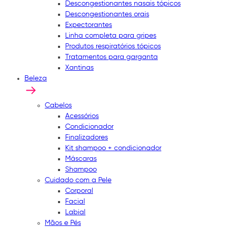
Descongestionantes nasais tópicos
Descongestionantes orais
Expectorantes
Linha completa para gripes
Produtos respiratórios tópicos
Tratamentos para garganta
Xantinas
Beleza
Cabelos
Acessórios
Condicionador
Finalizadores
Kit shampoo + condicionador
Máscaras
Shampoo
Cuidado com a Pele
Corporal
Facial
Labial
Mãos e Pés