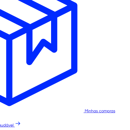
Minhas compras
audável