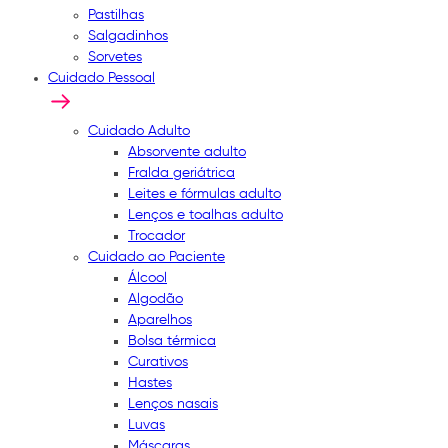
Pastilhas
Salgadinhos
Sorvetes
Cuidado Pessoal
Cuidado Adulto
Absorvente adulto
Fralda geriátrica
Leites e fórmulas adulto
Lenços e toalhas adulto
Trocador
Cuidado ao Paciente
Álcool
Algodão
Aparelhos
Bolsa térmica
Curativos
Hastes
Lenços nasais
Luvas
Máscaras