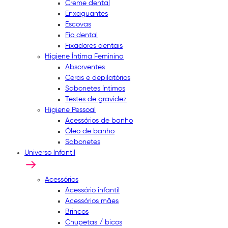
Creme dental
Enxaguantes
Escovas
Fio dental
Fixadores dentais
Higiene Íntima Feminina
Absorventes
Ceras e depilatórios
Sabonetes íntimos
Testes de gravidez
Higiene Pessoal
Acessórios de banho
Óleo de banho
Sabonetes
Universo Infantil
Acessórios
Acessório infantil
Acessórios mães
Brincos
Chupetas / bicos