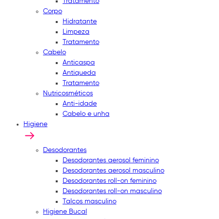
Tratamento
Corpo
Hidratante
Limpeza
Tratamento
Cabelo
Anticaspa
Antiqueda
Tratamento
Nutricosméticos
Anti-idade
Cabelo e unha
Higiene
Desodorantes
Desodorantes aerosol feminino
Desodorantes aerosol masculino
Desodorantes roll-on feminino
Desodorantes roll-on masculino
Talcos masculino
Higiene Bucal