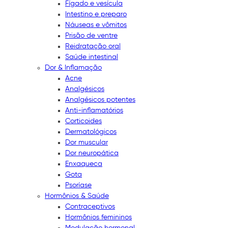
Fígado e vesícula
Intestino e preparo
Náuseas e vômitos
Prisão de ventre
Reidratação oral
Saúde intestinal
Dor & Inflamação
Acne
Analgésicos
Analgésicos potentes
Anti-inflamatórios
Corticoides
Dermatológicos
Dor muscular
Dor neuropática
Enxaqueca
Gota
Psoríase
Hormônios & Saúde
Contraceptivos
Hormônios femininos
Modulação hormonal