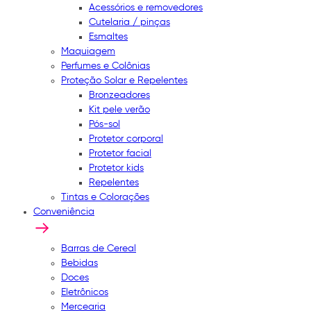
Acessórios e removedores
Cutelaria / pinças
Esmaltes
Maquiagem
Perfumes e Colônias
Proteção Solar e Repelentes
Bronzeadores
Kit pele verão
Pós-sol
Protetor corporal
Protetor facial
Protetor kids
Repelentes
Tintas e Colorações
Conveniência
Barras de Cereal
Bebidas
Doces
Eletrônicos
Mercearia