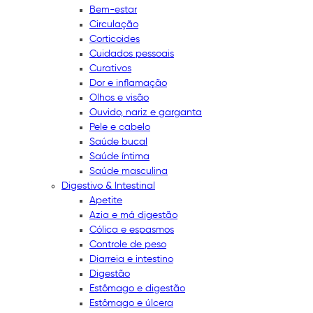
Bem-estar
Circulação
Corticoides
Cuidados pessoais
Curativos
Dor e inflamação
Olhos e visão
Ouvido, nariz e garganta
Pele e cabelo
Saúde bucal
Saúde íntima
Saúde masculina
Digestivo & Intestinal
Apetite
Azia e má digestão
Cólica e espasmos
Controle de peso
Diarreia e intestino
Digestão
Estômago e digestão
Estômago e úlcera