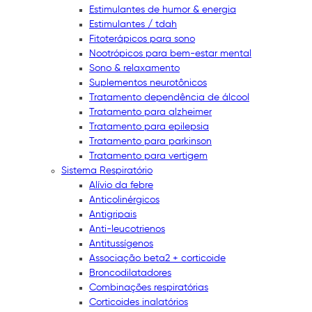
Estimulantes de humor & energia
Estimulantes / tdah
Fitoterápicos para sono
Nootrópicos para bem-estar mental
Sono & relaxamento
Suplementos neurotônicos
Tratamento dependência de álcool
Tratamento para alzheimer
Tratamento para epilepsia
Tratamento para parkinson
Tratamento para vertigem
Sistema Respiratório
Alívio da febre
Anticolinérgicos
Antigripais
Anti-leucotrienos
Antitussígenos
Associação beta2 + corticoide
Broncodilatadores
Combinações respiratórias
Corticoides inalatórios