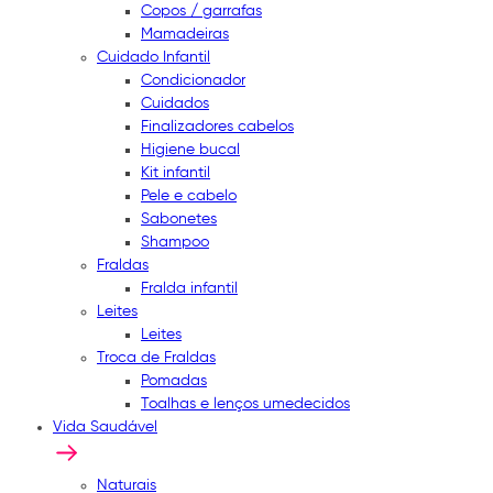
Copos / garrafas
Mamadeiras
Cuidado Infantil
Condicionador
Cuidados
Finalizadores cabelos
Higiene bucal
Kit infantil
Pele e cabelo
Sabonetes
Shampoo
Fraldas
Fralda infantil
Leites
Leites
Troca de Fraldas
Pomadas
Toalhas e lenços umedecidos
Vida Saudável
Naturais