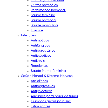
Outros hormônios
Performance hormonal
Saúde feminina
Saúde hormonal
Saúde masculina
Tireoide
Infecções
Antibióticos
Antifúngicos
Antiparasitários
Antissépticos
Antivirais
Repelentes
Saúde íntima feminina
Saúde Mental & Sistema Nervoso
Ansiolíticos
Antidepressivos
Antipsicóticos
Auxiliares para parar de fumar
Cuidados gerais para snc
Estimulantes