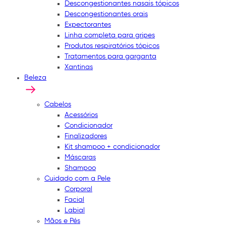
Descongestionantes nasais tópicos
Descongestionantes orais
Expectorantes
Linha completa para gripes
Produtos respiratórios tópicos
Tratamentos para garganta
Xantinas
Beleza
Cabelos
Acessórios
Condicionador
Finalizadores
Kit shampoo + condicionador
Máscaras
Shampoo
Cuidado com a Pele
Corporal
Facial
Labial
Mãos e Pés