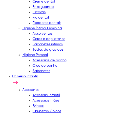
Creme dental
Enxaguantes
Escovas
Fio dental
Fixadores dentais
Higiene Íntima Feminina
Absorventes
Ceras e depilatórios
Sabonetes íntimos
Testes de gravidez
Higiene Pessoal
Acessórios de banho
Óleo de banho
Sabonetes
Universo Infantil
Acessórios
Acessório infantil
Acessórios mães
Brincos
Chupetas / bicos