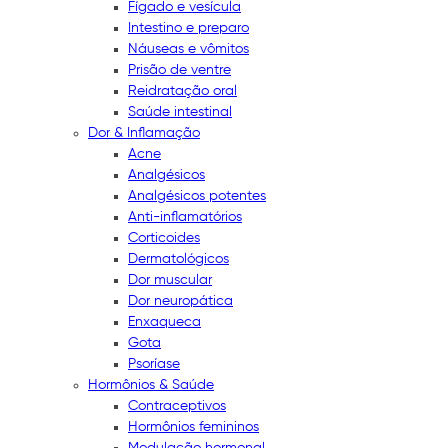
Fígado e vesícula
Intestino e preparo
Náuseas e vômitos
Prisão de ventre
Reidratação oral
Saúde intestinal
Dor & Inflamação
Acne
Analgésicos
Analgésicos potentes
Anti-inflamatórios
Corticoides
Dermatológicos
Dor muscular
Dor neuropática
Enxaqueca
Gota
Psoríase
Hormônios & Saúde
Contraceptivos
Hormônios femininos
Modulação hormonal