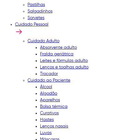
Pastilhas
Salgadinhos
Sorvetes
Cuidado Pessoal
Cuidado Adulto
Absorvente adulto
Fralda geriátrica
Leites e fórmulas adulto
Lenços e toalhas adulto
Trocador
Cuidado ao Paciente
Álcool
Algodão
Aparelhos
Bolsa térmica
Curativos
Hastes
Lenços nasais
Luvas
Máscaras