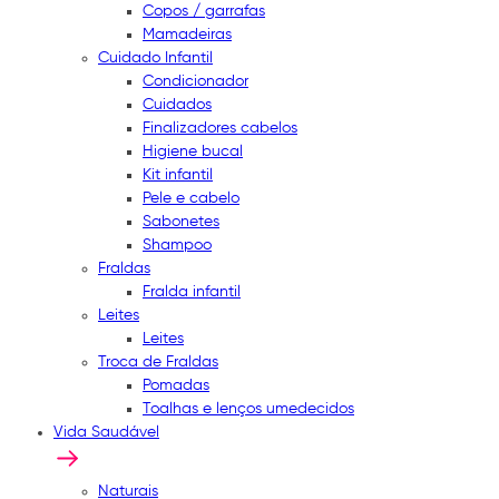
Copos / garrafas
Mamadeiras
Cuidado Infantil
Condicionador
Cuidados
Finalizadores cabelos
Higiene bucal
Kit infantil
Pele e cabelo
Sabonetes
Shampoo
Fraldas
Fralda infantil
Leites
Leites
Troca de Fraldas
Pomadas
Toalhas e lenços umedecidos
Vida Saudável
Naturais