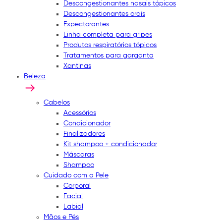
Descongestionantes nasais tópicos
Descongestionantes orais
Expectorantes
Linha completa para gripes
Produtos respiratórios tópicos
Tratamentos para garganta
Xantinas
Beleza
Cabelos
Acessórios
Condicionador
Finalizadores
Kit shampoo + condicionador
Máscaras
Shampoo
Cuidado com a Pele
Corporal
Facial
Labial
Mãos e Pés