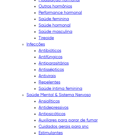
Outros hormônios
Performance hormonal
Saúde feminina
Saúde hormonal
Saúde masculina
Tireoide
Infecções
Antibióticos
Antifúngicos
Antiparasitários
Antissépticos
Antivirais
Repelentes
Saúde íntima feminina
Saúde Mental & Sistema Nervoso
Ansiolíticos
Antidepressivos
Antipsicóticos
Auxiliares para parar de fumar
Cuidados gerais para snc
Estimulantes