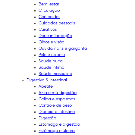
Bem-estar
Circulação
Corticoides
Cuidados pessoais
Curativos
Dor e inflamação
Olhos e visão
Ouvido, nariz e garganta
Pele e cabelo
Saúde bucal
Saúde íntima
Saúde masculina
Digestivo & Intestinal
Apetite
Azia e má digestão
Cólica e espasmos
Controle de peso
Diarreia e intestino
Digestão
Estômago e digestão
Estômago e úlcera