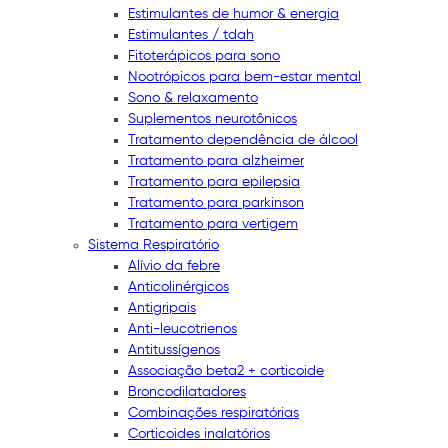
Estimulantes de humor & energia
Estimulantes / tdah
Fitoterápicos para sono
Nootrópicos para bem-estar mental
Sono & relaxamento
Suplementos neurotônicos
Tratamento dependência de álcool
Tratamento para alzheimer
Tratamento para epilepsia
Tratamento para parkinson
Tratamento para vertigem
Sistema Respiratório
Alívio da febre
Anticolinérgicos
Antigripais
Anti-leucotrienos
Antitussígenos
Associação beta2 + corticoide
Broncodilatadores
Combinações respiratórias
Corticoides inalatórios