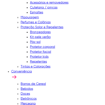
Acessórios e removedores
Cutelaria / pinças
Esmaltes
Maquiagem
Perfumes e Colônias
Proteção Solar e Repelentes
Bronzeadores
Kit pele verão
Pós-sol
Protetor corporal
Protetor facial
Protetor kids
Repelentes
Tintas e Colorações
Conveniência
Barras de Cereal
Bebidas
Doces
Eletrônicos
Mercearia