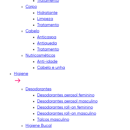
Tratamento
Corpo
Hidratante
Limpeza
Tratamento
Cabelo
Anticaspa
Antiqueda
Tratamento
Nutricosméticos
Anti-idade
Cabelo e unha
Higiene
Desodorantes
Desodorantes aerosol feminino
Desodorantes aerosol masculino
Desodorantes roll-on feminino
Desodorantes roll-on masculino
Talcos masculino
Higiene Bucal