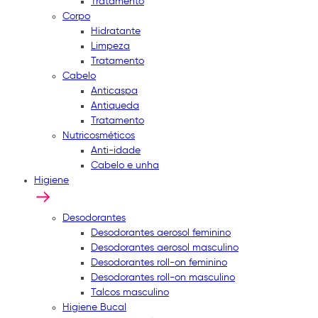
Tratamento
Corpo
Hidratante
Limpeza
Tratamento
Cabelo
Anticaspa
Antiqueda
Tratamento
Nutricosméticos
Anti-idade
Cabelo e unha
Higiene
Desodorantes
Desodorantes aerosol feminino
Desodorantes aerosol masculino
Desodorantes roll-on feminino
Desodorantes roll-on masculino
Talcos masculino
Higiene Bucal