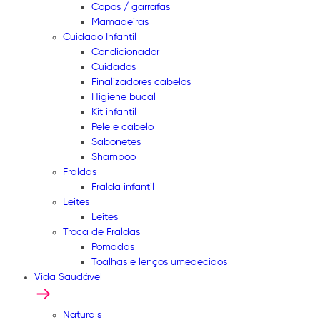
Copos / garrafas
Mamadeiras
Cuidado Infantil
Condicionador
Cuidados
Finalizadores cabelos
Higiene bucal
Kit infantil
Pele e cabelo
Sabonetes
Shampoo
Fraldas
Fralda infantil
Leites
Leites
Troca de Fraldas
Pomadas
Toalhas e lenços umedecidos
Vida Saudável
Naturais