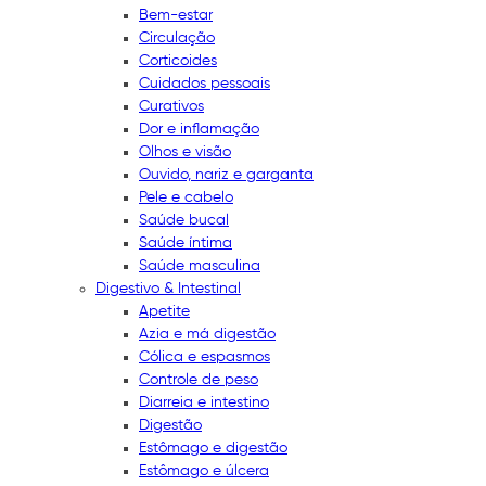
Bem-estar
Circulação
Corticoides
Cuidados pessoais
Curativos
Dor e inflamação
Olhos e visão
Ouvido, nariz e garganta
Pele e cabelo
Saúde bucal
Saúde íntima
Saúde masculina
Digestivo & Intestinal
Apetite
Azia e má digestão
Cólica e espasmos
Controle de peso
Diarreia e intestino
Digestão
Estômago e digestão
Estômago e úlcera