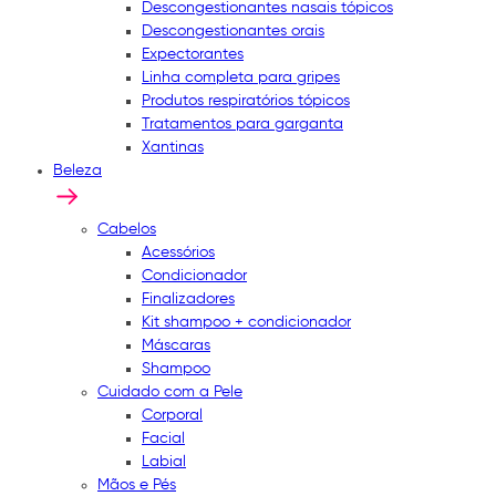
Descongestionantes nasais tópicos
Descongestionantes orais
Expectorantes
Linha completa para gripes
Produtos respiratórios tópicos
Tratamentos para garganta
Xantinas
Beleza
Cabelos
Acessórios
Condicionador
Finalizadores
Kit shampoo + condicionador
Máscaras
Shampoo
Cuidado com a Pele
Corporal
Facial
Labial
Mãos e Pés