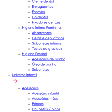
Creme dental
Enxaguantes
Escovas
Fio dental
Fixadores dentais
Higiene Íntima Feminina
Absorventes
Ceras e depilatórios
Sabonetes íntimos
Testes de gravidez
Higiene Pessoal
Acessórios de banho
Óleo de banho
Sabonetes
Universo Infantil
Acessórios
Acessório infantil
Acessórios mães
Brincos
Chupetas / bicos