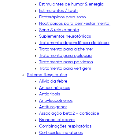
Estimulantes de humor & energia
Estimulantes / tdah
Fitoterápicos para sono
Nootrópicos para bem-estar mental
Sono & relaxamento
Suplementos neurotônicos
Tratamento dependência de álcool
Tratamento para alzheimer
Tratamento para epilepsia
Tratamento para parkinson
Tratamento para vertigem
Sistema Respiratório
Alívio da febre
Anticolinérgicos
Antigripais
Anti-leucotrienos
Antitussígenos
Associação beta2 + corticoide
Broncodilatadores
Combinações respiratórias
Corticoides inalatórios