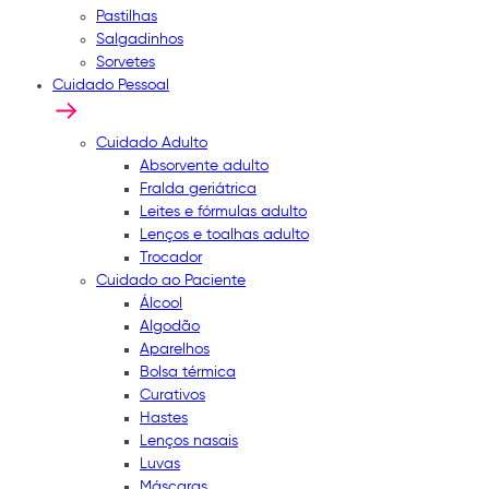
Pastilhas
Salgadinhos
Sorvetes
Cuidado Pessoal
Cuidado Adulto
Absorvente adulto
Fralda geriátrica
Leites e fórmulas adulto
Lenços e toalhas adulto
Trocador
Cuidado ao Paciente
Álcool
Algodão
Aparelhos
Bolsa térmica
Curativos
Hastes
Lenços nasais
Luvas
Máscaras