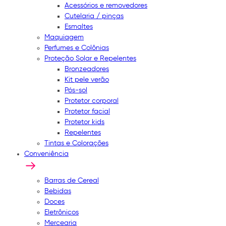
Acessórios e removedores
Cutelaria / pinças
Esmaltes
Maquiagem
Perfumes e Colônias
Proteção Solar e Repelentes
Bronzeadores
Kit pele verão
Pós-sol
Protetor corporal
Protetor facial
Protetor kids
Repelentes
Tintas e Colorações
Conveniência
Barras de Cereal
Bebidas
Doces
Eletrônicos
Mercearia