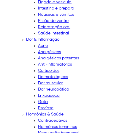
Fígado e vesícula
Intestino e preparo
Náuseas e vômitos
Prisão de ventre
Reidratação oral
Saúde intestinal
Dor & Inflamação
Acne
Analgésicos
Analgésicos potentes
Anti-inflamatórios
Corticoides
Dermatológicos
Dor muscular
Dor neuropática
Enxaqueca
Gota
Psoríase
Hormônios & Saúde
Contraceptivos
Hormônios femininos
Modulação hormonal