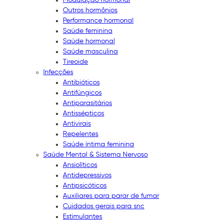
Outros hormônios
Performance hormonal
Saúde feminina
Saúde hormonal
Saúde masculina
Tireoide
Infecções
Antibióticos
Antifúngicos
Antiparasitários
Antissépticos
Antivirais
Repelentes
Saúde íntima feminina
Saúde Mental & Sistema Nervoso
Ansiolíticos
Antidepressivos
Antipsicóticos
Auxiliares para parar de fumar
Cuidados gerais para snc
Estimulantes