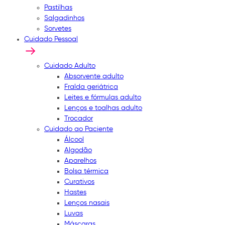
Pastilhas
Salgadinhos
Sorvetes
Cuidado Pessoal
Cuidado Adulto
Absorvente adulto
Fralda geriátrica
Leites e fórmulas adulto
Lenços e toalhas adulto
Trocador
Cuidado ao Paciente
Álcool
Algodão
Aparelhos
Bolsa térmica
Curativos
Hastes
Lenços nasais
Luvas
Máscaras