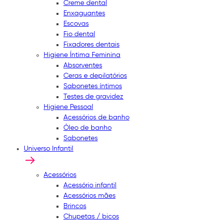
Creme dental
Enxaguantes
Escovas
Fio dental
Fixadores dentais
Higiene Íntima Feminina
Absorventes
Ceras e depilatórios
Sabonetes íntimos
Testes de gravidez
Higiene Pessoal
Acessórios de banho
Óleo de banho
Sabonetes
Universo Infantil
Acessórios
Acessório infantil
Acessórios mães
Brincos
Chupetas / bicos