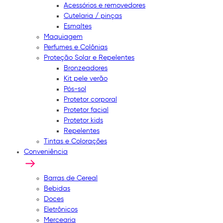
Acessórios e removedores
Cutelaria / pinças
Esmaltes
Maquiagem
Perfumes e Colônias
Proteção Solar e Repelentes
Bronzeadores
Kit pele verão
Pós-sol
Protetor corporal
Protetor facial
Protetor kids
Repelentes
Tintas e Colorações
Conveniência
Barras de Cereal
Bebidas
Doces
Eletrônicos
Mercearia