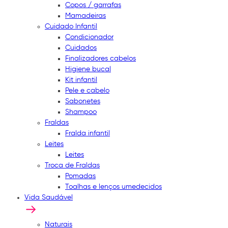
Copos / garrafas
Mamadeiras
Cuidado Infantil
Condicionador
Cuidados
Finalizadores cabelos
Higiene bucal
Kit infantil
Pele e cabelo
Sabonetes
Shampoo
Fraldas
Fralda infantil
Leites
Leites
Troca de Fraldas
Pomadas
Toalhas e lenços umedecidos
Vida Saudável
Naturais