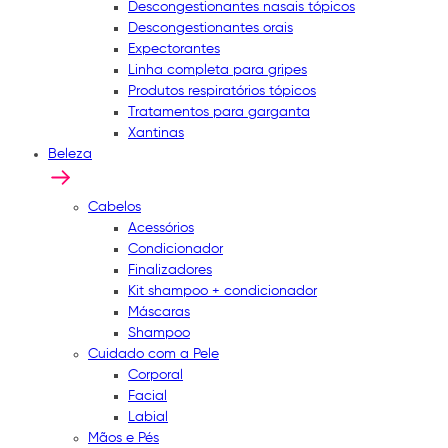
Descongestionantes nasais tópicos
Descongestionantes orais
Expectorantes
Linha completa para gripes
Produtos respiratórios tópicos
Tratamentos para garganta
Xantinas
Beleza
Cabelos
Acessórios
Condicionador
Finalizadores
Kit shampoo + condicionador
Máscaras
Shampoo
Cuidado com a Pele
Corporal
Facial
Labial
Mãos e Pés