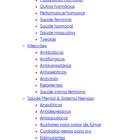
Outros hormônios
Performance hormonal
Saúde feminina
Saúde hormonal
Saúde masculina
Tireoide
Infecções
Antibióticos
Antifúngicos
Antiparasitários
Antissépticos
Antivirais
Repelentes
Saúde íntima feminina
Saúde Mental & Sistema Nervoso
Ansiolíticos
Antidepressivos
Antipsicóticos
Auxiliares para parar de fumar
Cuidados gerais para snc
Estimulantes