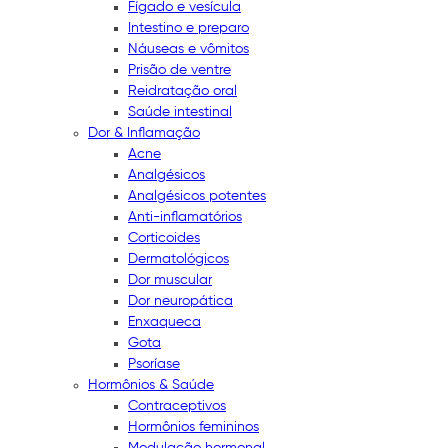
Fígado e vesícula
Intestino e preparo
Náuseas e vômitos
Prisão de ventre
Reidratação oral
Saúde intestinal
Dor & Inflamação
Acne
Analgésicos
Analgésicos potentes
Anti-inflamatórios
Corticoides
Dermatológicos
Dor muscular
Dor neuropática
Enxaqueca
Gota
Psoríase
Hormônios & Saúde
Contraceptivos
Hormônios femininos
Modulação hormonal