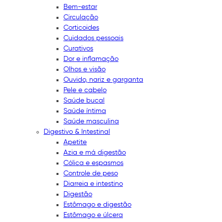
Bem-estar
Circulação
Corticoides
Cuidados pessoais
Curativos
Dor e inflamação
Olhos e visão
Ouvido, nariz e garganta
Pele e cabelo
Saúde bucal
Saúde íntima
Saúde masculina
Digestivo & Intestinal
Apetite
Azia e má digestão
Cólica e espasmos
Controle de peso
Diarreia e intestino
Digestão
Estômago e digestão
Estômago e úlcera