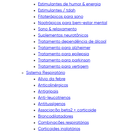
Estimulantes de humor & energia
Estimulantes / tdah
Fitoterápicos para sono
Nootrópicos para bem-estar mental
Sono & relaxamento
Suplementos neurotônicos
Tratamento dependência de álcool
Tratamento para alzheimer
Tratamento para epilepsia
Tratamento para parkinson
Tratamento para vertigem
Sistema Respiratório
Alívio da febre
Anticolinérgicos
Antigripais
Anti-leucotrienos
Antitussígenos
Associação beta2 + corticoide
Broncodilatadores
Combinações respiratórias
Corticoides inalatórios