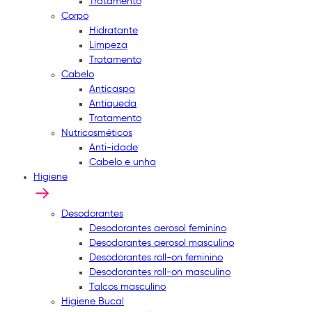
Tratamento
Corpo
Hidratante
Limpeza
Tratamento
Cabelo
Anticaspa
Antiqueda
Tratamento
Nutricosméticos
Anti-idade
Cabelo e unha
Higiene
Desodorantes
Desodorantes aerosol feminino
Desodorantes aerosol masculino
Desodorantes roll-on feminino
Desodorantes roll-on masculino
Talcos masculino
Higiene Bucal