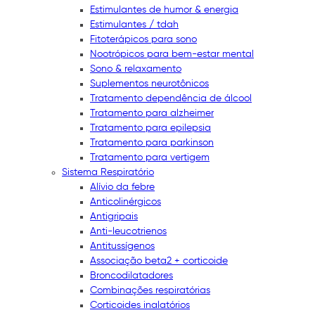
Estimulantes de humor & energia
Estimulantes / tdah
Fitoterápicos para sono
Nootrópicos para bem-estar mental
Sono & relaxamento
Suplementos neurotônicos
Tratamento dependência de álcool
Tratamento para alzheimer
Tratamento para epilepsia
Tratamento para parkinson
Tratamento para vertigem
Sistema Respiratório
Alívio da febre
Anticolinérgicos
Antigripais
Anti-leucotrienos
Antitussígenos
Associação beta2 + corticoide
Broncodilatadores
Combinações respiratórias
Corticoides inalatórios