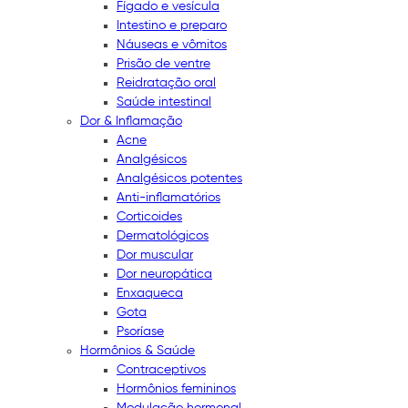
Fígado e vesícula
Intestino e preparo
Náuseas e vômitos
Prisão de ventre
Reidratação oral
Saúde intestinal
Dor & Inflamação
Acne
Analgésicos
Analgésicos potentes
Anti-inflamatórios
Corticoides
Dermatológicos
Dor muscular
Dor neuropática
Enxaqueca
Gota
Psoríase
Hormônios & Saúde
Contraceptivos
Hormônios femininos
Modulação hormonal