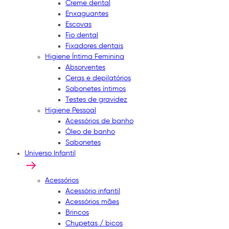
Creme dental
Enxaguantes
Escovas
Fio dental
Fixadores dentais
Higiene Íntima Feminina
Absorventes
Ceras e depilatórios
Sabonetes íntimos
Testes de gravidez
Higiene Pessoal
Acessórios de banho
Óleo de banho
Sabonetes
Universo Infantil
Acessórios
Acessório infantil
Acessórios mães
Brincos
Chupetas / bicos