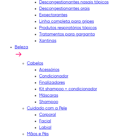
Descongestionantes nasais tópicos
Descongestionantes orais
Expectorantes
Linha completa para gripes
Produtos respiratórios tópicos
Tratamentos para garganta
Xantinas
Beleza
Cabelos
Acessórios
Condicionador
Finalizadores
Kit shampoo + condicionador
Máscaras
Shampoo
Cuidado com a Pele
Corporal
Facial
Labial
Mãos e Pés