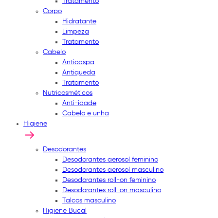
Tratamento
Corpo
Hidratante
Limpeza
Tratamento
Cabelo
Anticaspa
Antiqueda
Tratamento
Nutricosméticos
Anti-idade
Cabelo e unha
Higiene
Desodorantes
Desodorantes aerosol feminino
Desodorantes aerosol masculino
Desodorantes roll-on feminino
Desodorantes roll-on masculino
Talcos masculino
Higiene Bucal