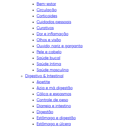
Bem-estar
Circulação
Corticoides
Cuidados pessoais
Curativos
Dor e inflamação
Olhos e visão
Ouvido, nariz e garganta
Pele e cabelo
Saúde bucal
Saúde íntima
Saúde masculina
Digestivo & Intestinal
Apetite
Azia e má digestão
Cólica e espasmos
Controle de peso
Diarreia e intestino
Digestão
Estômago e digestão
Estômago e úlcera