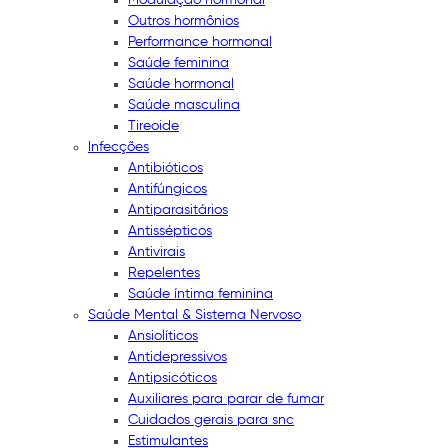
Outros hormônios
Performance hormonal
Saúde feminina
Saúde hormonal
Saúde masculina
Tireoide
Infecções
Antibióticos
Antifúngicos
Antiparasitários
Antissépticos
Antivirais
Repelentes
Saúde íntima feminina
Saúde Mental & Sistema Nervoso
Ansiolíticos
Antidepressivos
Antipsicóticos
Auxiliares para parar de fumar
Cuidados gerais para snc
Estimulantes