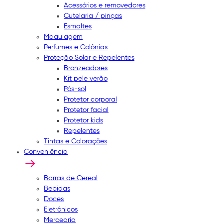
Acessórios e removedores
Cutelaria / pinças
Esmaltes
Maquiagem
Perfumes e Colônias
Proteção Solar e Repelentes
Bronzeadores
Kit pele verão
Pós-sol
Protetor corporal
Protetor facial
Protetor kids
Repelentes
Tintas e Colorações
Conveniência
Barras de Cereal
Bebidas
Doces
Eletrônicos
Mercearia