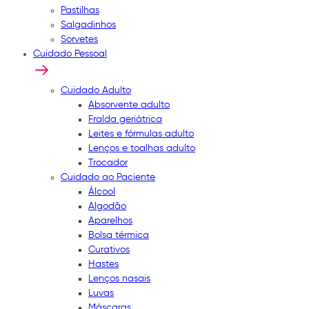
Pastilhas
Salgadinhos
Sorvetes
Cuidado Pessoal
Cuidado Adulto
Absorvente adulto
Fralda geriátrica
Leites e fórmulas adulto
Lenços e toalhas adulto
Trocador
Cuidado ao Paciente
Álcool
Algodão
Aparelhos
Bolsa térmica
Curativos
Hastes
Lenços nasais
Luvas
Máscaras