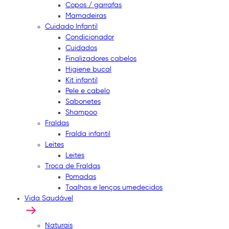
Copos / garrafas
Mamadeiras
Cuidado Infantil
Condicionador
Cuidados
Finalizadores cabelos
Higiene bucal
Kit infantil
Pele e cabelo
Sabonetes
Shampoo
Fraldas
Fralda infantil
Leites
Leites
Troca de Fraldas
Pomadas
Toalhas e lenços umedecidos
Vida Saudável
Naturais