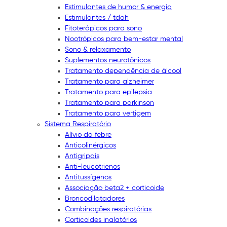
Estimulantes de humor & energia
Estimulantes / tdah
Fitoterápicos para sono
Nootrópicos para bem-estar mental
Sono & relaxamento
Suplementos neurotônicos
Tratamento dependência de álcool
Tratamento para alzheimer
Tratamento para epilepsia
Tratamento para parkinson
Tratamento para vertigem
Sistema Respiratório
Alívio da febre
Anticolinérgicos
Antigripais
Anti-leucotrienos
Antitussígenos
Associação beta2 + corticoide
Broncodilatadores
Combinações respiratórias
Corticoides inalatórios