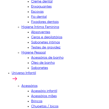
Creme dental
Enxaguantes
Escovas
Fio dental
Fixadores dentais
Higiene Íntima Feminina
Absorventes
Ceras e depilatórios
Sabonetes íntimos
Testes de gravidez
Higiene Pessoal
Acessórios de banho
Óleo de banho
Sabonetes
Universo Infantil
Acessórios
Acessório infantil
Acessórios mães
Brincos
Chupetas / bicos