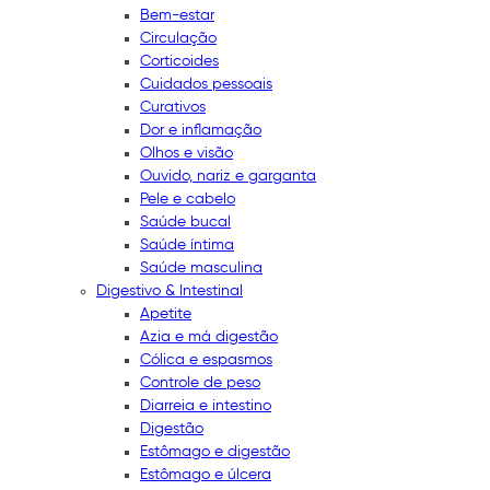
Bem-estar
Circulação
Corticoides
Cuidados pessoais
Curativos
Dor e inflamação
Olhos e visão
Ouvido, nariz e garganta
Pele e cabelo
Saúde bucal
Saúde íntima
Saúde masculina
Digestivo & Intestinal
Apetite
Azia e má digestão
Cólica e espasmos
Controle de peso
Diarreia e intestino
Digestão
Estômago e digestão
Estômago e úlcera