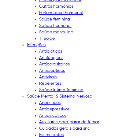
Outros hormônios
Performance hormonal
Saúde feminina
Saúde hormonal
Saúde masculina
Tireoide
Infecções
Antibióticos
Antifúngicos
Antiparasitários
Antissépticos
Antivirais
Repelentes
Saúde íntima feminina
Saúde Mental & Sistema Nervoso
Ansiolíticos
Antidepressivos
Antipsicóticos
Auxiliares para parar de fumar
Cuidados gerais para snc
Estimulantes