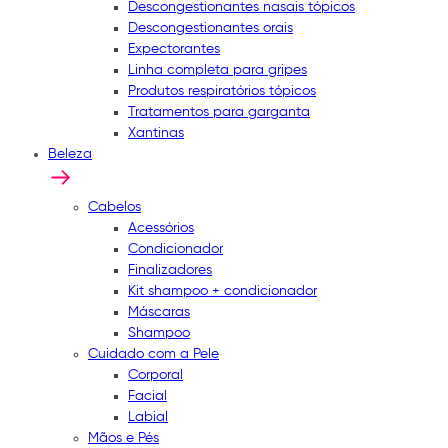
Descongestionantes nasais tópicos
Descongestionantes orais
Expectorantes
Linha completa para gripes
Produtos respiratórios tópicos
Tratamentos para garganta
Xantinas
Beleza
Cabelos
Acessórios
Condicionador
Finalizadores
Kit shampoo + condicionador
Máscaras
Shampoo
Cuidado com a Pele
Corporal
Facial
Labial
Mãos e Pés