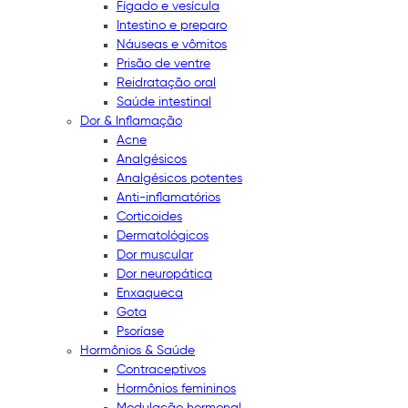
Fígado e vesícula
Intestino e preparo
Náuseas e vômitos
Prisão de ventre
Reidratação oral
Saúde intestinal
Dor & Inflamação
Acne
Analgésicos
Analgésicos potentes
Anti-inflamatórios
Corticoides
Dermatológicos
Dor muscular
Dor neuropática
Enxaqueca
Gota
Psoríase
Hormônios & Saúde
Contraceptivos
Hormônios femininos
Modulação hormonal