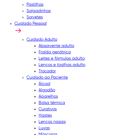
Pastilhas
Salgadinhos
Sorvetes
Cuidado Pessoal
Cuidado Adulto
Absorvente adulto
Fralda geriátrica
Leites e fórmulas adulto
Lenços e toalhas adulto
Trocador
Cuidado ao Paciente
Álcool
Algodão
Aparelhos
Bolsa térmica
Curativos
Hastes
Lenços nasais
Luvas
Máscaras