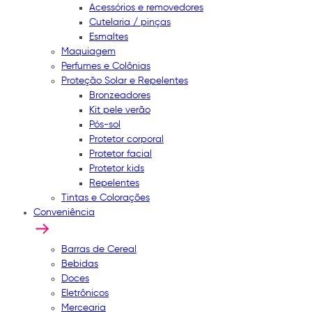
Acessórios e removedores
Cutelaria / pinças
Esmaltes
Maquiagem
Perfumes e Colônias
Proteção Solar e Repelentes
Bronzeadores
Kit pele verão
Pós-sol
Protetor corporal
Protetor facial
Protetor kids
Repelentes
Tintas e Colorações
Conveniência
Barras de Cereal
Bebidas
Doces
Eletrônicos
Mercearia