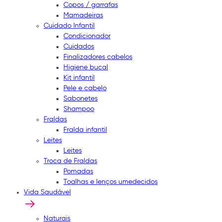
Copos / garrafas
Mamadeiras
Cuidado Infantil
Condicionador
Cuidados
Finalizadores cabelos
Higiene bucal
Kit infantil
Pele e cabelo
Sabonetes
Shampoo
Fraldas
Fralda infantil
Leites
Leites
Troca de Fraldas
Pomadas
Toalhas e lenços umedecidos
Vida Saudável
Naturais