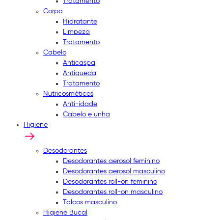
Tratamento
Corpo
Hidratante
Limpeza
Tratamento
Cabelo
Anticaspa
Antiqueda
Tratamento
Nutricosméticos
Anti-idade
Cabelo e unha
Higiene
Desodorantes
Desodorantes aerosol feminino
Desodorantes aerosol masculino
Desodorantes roll-on feminino
Desodorantes roll-on masculino
Talcos masculino
Higiene Bucal