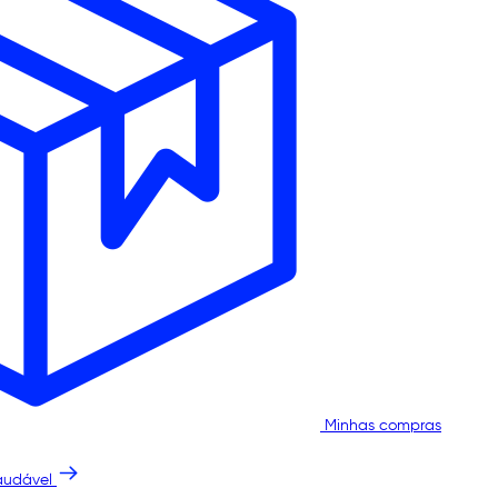
Minhas compras
audável