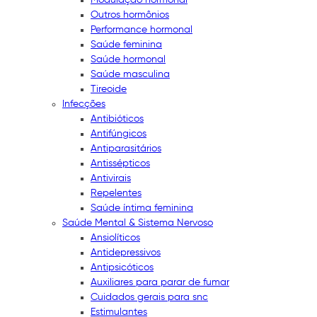
Outros hormônios
Performance hormonal
Saúde feminina
Saúde hormonal
Saúde masculina
Tireoide
Infecções
Antibióticos
Antifúngicos
Antiparasitários
Antissépticos
Antivirais
Repelentes
Saúde íntima feminina
Saúde Mental & Sistema Nervoso
Ansiolíticos
Antidepressivos
Antipsicóticos
Auxiliares para parar de fumar
Cuidados gerais para snc
Estimulantes