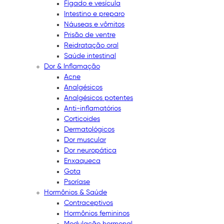
Fígado e vesícula
Intestino e preparo
Náuseas e vômitos
Prisão de ventre
Reidratação oral
Saúde intestinal
Dor & Inflamação
Acne
Analgésicos
Analgésicos potentes
Anti-inflamatórios
Corticoides
Dermatológicos
Dor muscular
Dor neuropática
Enxaqueca
Gota
Psoríase
Hormônios & Saúde
Contraceptivos
Hormônios femininos
Modulação hormonal