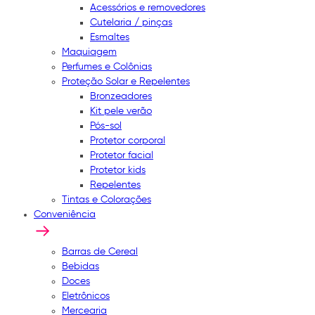
Acessórios e removedores
Cutelaria / pinças
Esmaltes
Maquiagem
Perfumes e Colônias
Proteção Solar e Repelentes
Bronzeadores
Kit pele verão
Pós-sol
Protetor corporal
Protetor facial
Protetor kids
Repelentes
Tintas e Colorações
Conveniência
Barras de Cereal
Bebidas
Doces
Eletrônicos
Mercearia