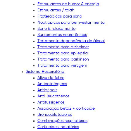
Estimulantes de humor & energia
Estimulantes / tdah
Fitoterápicos para sono
Nootrópicos para bem-estar mental
Sono & relaxamento
Suplementos neurotônicos
Tratamento dependência de álcool
Tratamento para alzheimer
Tratamento para epilepsia
Tratamento para parkinson
Tratamento para vertigem
Sistema Respiratório
Alívio da febre
Anticolinérgicos
Antigripais
Anti-leucotrienos
Antitussígenos
Associação beta2 + corticoide
Broncodilatadores
Combinações respiratórias
Corticoides inalatórios