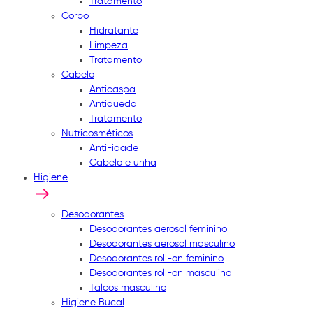
Tratamento
Corpo
Hidratante
Limpeza
Tratamento
Cabelo
Anticaspa
Antiqueda
Tratamento
Nutricosméticos
Anti-idade
Cabelo e unha
Higiene
Desodorantes
Desodorantes aerosol feminino
Desodorantes aerosol masculino
Desodorantes roll-on feminino
Desodorantes roll-on masculino
Talcos masculino
Higiene Bucal