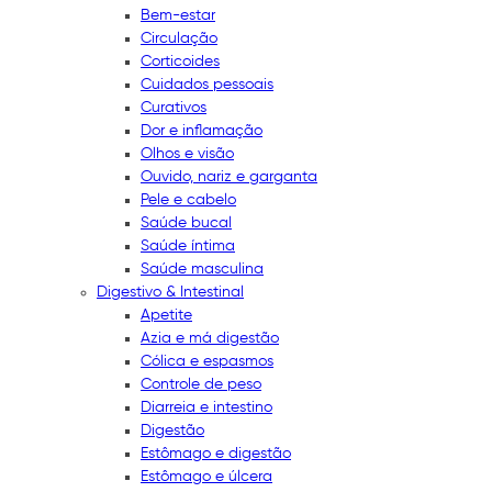
Bem-estar
Circulação
Corticoides
Cuidados pessoais
Curativos
Dor e inflamação
Olhos e visão
Ouvido, nariz e garganta
Pele e cabelo
Saúde bucal
Saúde íntima
Saúde masculina
Digestivo & Intestinal
Apetite
Azia e má digestão
Cólica e espasmos
Controle de peso
Diarreia e intestino
Digestão
Estômago e digestão
Estômago e úlcera