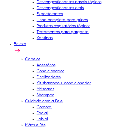
Descongestionantes nasais tópicos
Descongestionantes orais
Expectorantes
Linha completa para gripes
Produtos respiratórios tópicos
Tratamentos para garganta
Xantinas
Beleza
Cabelos
Acessórios
Condicionador
Finalizadores
Kit shampoo + condicionador
Máscaras
Shampoo
Cuidado com a Pele
Corporal
Facial
Labial
Mãos e Pés