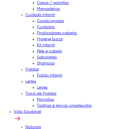
Copos / garrafas
Mamadeiras
Cuidado Infantil
Condicionador
Cuidados
Finalizadores cabelos
Higiene bucal
Kit infantil
Pele e cabelo
Sabonetes
Shampoo
Fraldas
Fralda infantil
Leites
Leites
Troca de Fraldas
Pomadas
Toalhas e lenços umedecidos
Vida Saudável
Naturais