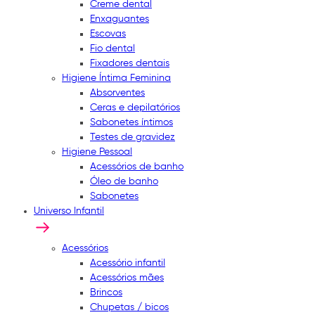
Creme dental
Enxaguantes
Escovas
Fio dental
Fixadores dentais
Higiene Íntima Feminina
Absorventes
Ceras e depilatórios
Sabonetes íntimos
Testes de gravidez
Higiene Pessoal
Acessórios de banho
Óleo de banho
Sabonetes
Universo Infantil
Acessórios
Acessório infantil
Acessórios mães
Brincos
Chupetas / bicos