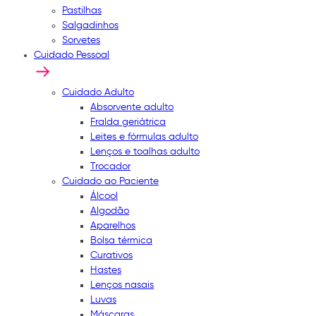
Pastilhas
Salgadinhos
Sorvetes
Cuidado Pessoal
Cuidado Adulto
Absorvente adulto
Fralda geriátrica
Leites e fórmulas adulto
Lenços e toalhas adulto
Trocador
Cuidado ao Paciente
Álcool
Algodão
Aparelhos
Bolsa térmica
Curativos
Hastes
Lenços nasais
Luvas
Máscaras