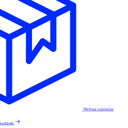
Minhas compras
audável