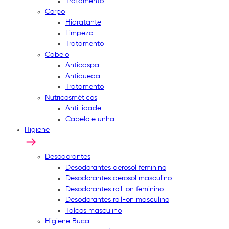
Tratamento
Corpo
Hidratante
Limpeza
Tratamento
Cabelo
Anticaspa
Antiqueda
Tratamento
Nutricosméticos
Anti-idade
Cabelo e unha
Higiene
Desodorantes
Desodorantes aerosol feminino
Desodorantes aerosol masculino
Desodorantes roll-on feminino
Desodorantes roll-on masculino
Talcos masculino
Higiene Bucal