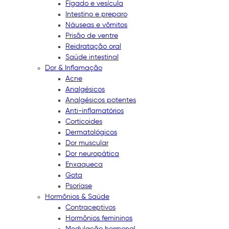
Fígado e vesícula
Intestino e preparo
Náuseas e vômitos
Prisão de ventre
Reidratação oral
Saúde intestinal
Dor & Inflamação
Acne
Analgésicos
Analgésicos potentes
Anti-inflamatórios
Corticoides
Dermatológicos
Dor muscular
Dor neuropática
Enxaqueca
Gota
Psoríase
Hormônios & Saúde
Contraceptivos
Hormônios femininos
Modulação hormonal