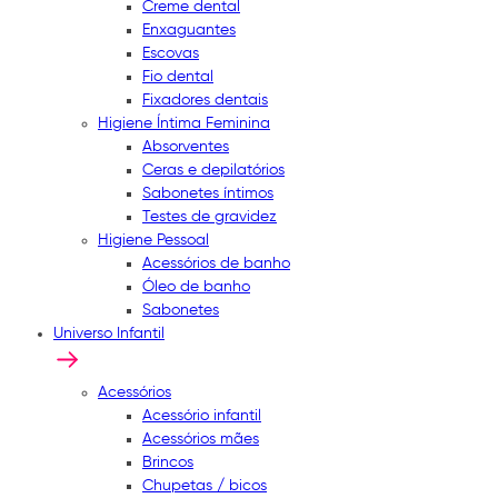
Creme dental
Enxaguantes
Escovas
Fio dental
Fixadores dentais
Higiene Íntima Feminina
Absorventes
Ceras e depilatórios
Sabonetes íntimos
Testes de gravidez
Higiene Pessoal
Acessórios de banho
Óleo de banho
Sabonetes
Universo Infantil
Acessórios
Acessório infantil
Acessórios mães
Brincos
Chupetas / bicos