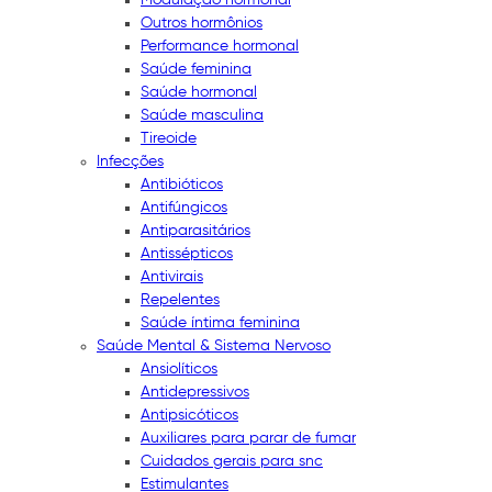
Outros hormônios
Performance hormonal
Saúde feminina
Saúde hormonal
Saúde masculina
Tireoide
Infecções
Antibióticos
Antifúngicos
Antiparasitários
Antissépticos
Antivirais
Repelentes
Saúde íntima feminina
Saúde Mental & Sistema Nervoso
Ansiolíticos
Antidepressivos
Antipsicóticos
Auxiliares para parar de fumar
Cuidados gerais para snc
Estimulantes