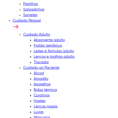
Pastilhas
Salgadinhos
Sorvetes
Cuidado Pessoal
Cuidado Adulto
Absorvente adulto
Fralda geriátrica
Leites e fórmulas adulto
Lenços e toalhas adulto
Trocador
Cuidado ao Paciente
Álcool
Algodão
Aparelhos
Bolsa térmica
Curativos
Hastes
Lenços nasais
Luvas
Máscaras