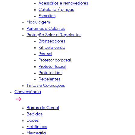
Acessórios e removedores
Cutelaria / pinças
Esmaltes
Maquiagem
Perfumes e Colônias
Proteção Solar e Repelentes
Bronzeadores
Kit pele verão
Pós-sol
Protetor corporal
Protetor facial
Protetor kids
Repelentes
Tintas e Colorações
Conveniência
Barras de Cereal
Bebidas
Doces
Eletrônicos
Mercearia