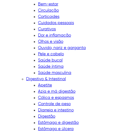
Bem-estar
Circulação
Corticoides
Cuidados pessoais
Curativos
Dor e inflamação
Olhos e visão
Ouvido, nariz e garganta
Pele e cabelo
Saúde bucal
Saúde íntima
Saúde masculina
Digestivo & Intestinal
Apetite
Azia e má digestão
Cólica e espasmos
Controle de peso
Diarreia e intestino
Digestão
Estômago e digestão
Estômago e úlcera