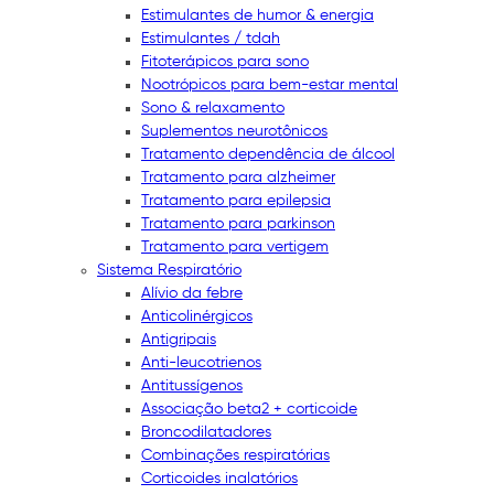
Estimulantes de humor & energia
Estimulantes / tdah
Fitoterápicos para sono
Nootrópicos para bem-estar mental
Sono & relaxamento
Suplementos neurotônicos
Tratamento dependência de álcool
Tratamento para alzheimer
Tratamento para epilepsia
Tratamento para parkinson
Tratamento para vertigem
Sistema Respiratório
Alívio da febre
Anticolinérgicos
Antigripais
Anti-leucotrienos
Antitussígenos
Associação beta2 + corticoide
Broncodilatadores
Combinações respiratórias
Corticoides inalatórios