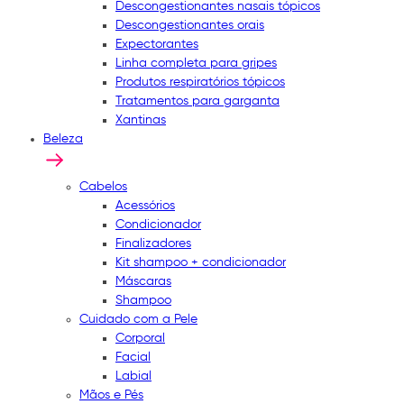
Descongestionantes nasais tópicos
Descongestionantes orais
Expectorantes
Linha completa para gripes
Produtos respiratórios tópicos
Tratamentos para garganta
Xantinas
Beleza
Cabelos
Acessórios
Condicionador
Finalizadores
Kit shampoo + condicionador
Máscaras
Shampoo
Cuidado com a Pele
Corporal
Facial
Labial
Mãos e Pés