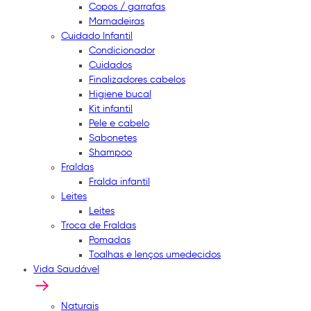
Copos / garrafas
Mamadeiras
Cuidado Infantil
Condicionador
Cuidados
Finalizadores cabelos
Higiene bucal
Kit infantil
Pele e cabelo
Sabonetes
Shampoo
Fraldas
Fralda infantil
Leites
Leites
Troca de Fraldas
Pomadas
Toalhas e lenços umedecidos
Vida Saudável
Naturais