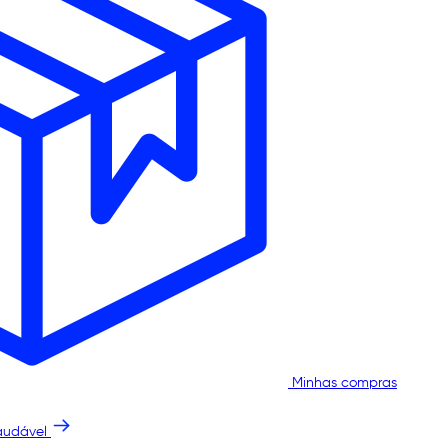
Minhas compras
audável