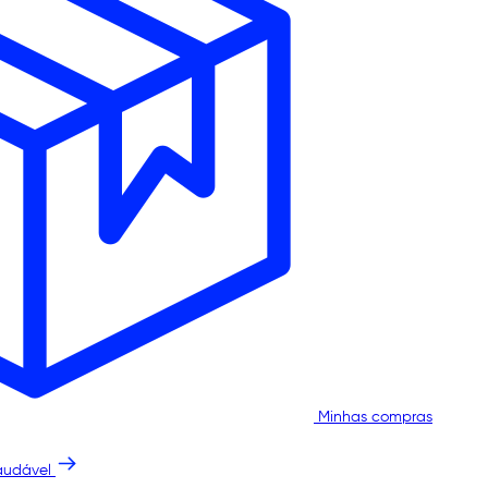
Minhas compras
audável