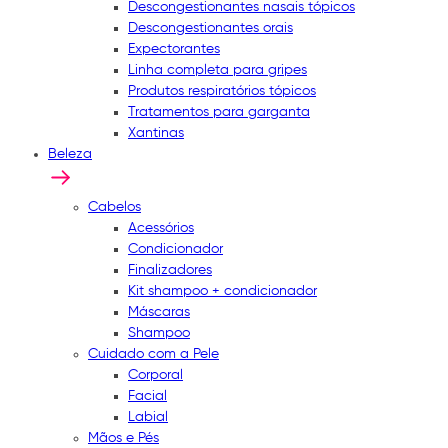
Descongestionantes nasais tópicos
Descongestionantes orais
Expectorantes
Linha completa para gripes
Produtos respiratórios tópicos
Tratamentos para garganta
Xantinas
Beleza
Cabelos
Acessórios
Condicionador
Finalizadores
Kit shampoo + condicionador
Máscaras
Shampoo
Cuidado com a Pele
Corporal
Facial
Labial
Mãos e Pés