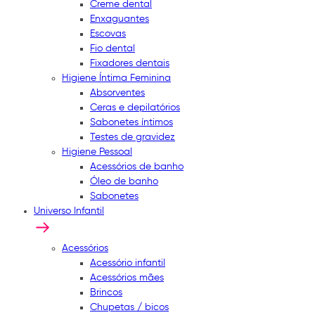
Creme dental
Enxaguantes
Escovas
Fio dental
Fixadores dentais
Higiene Íntima Feminina
Absorventes
Ceras e depilatórios
Sabonetes íntimos
Testes de gravidez
Higiene Pessoal
Acessórios de banho
Óleo de banho
Sabonetes
Universo Infantil
Acessórios
Acessório infantil
Acessórios mães
Brincos
Chupetas / bicos