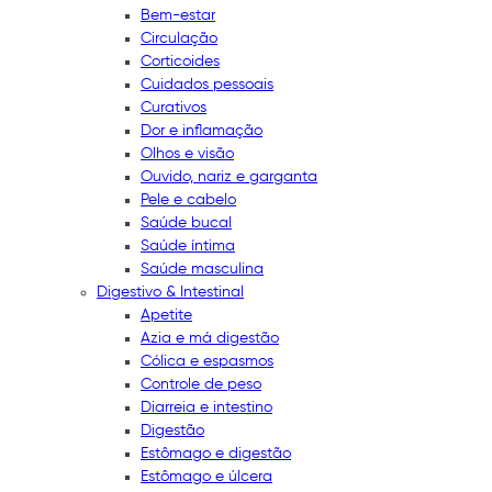
Bem-estar
Circulação
Corticoides
Cuidados pessoais
Curativos
Dor e inflamação
Olhos e visão
Ouvido, nariz e garganta
Pele e cabelo
Saúde bucal
Saúde íntima
Saúde masculina
Digestivo & Intestinal
Apetite
Azia e má digestão
Cólica e espasmos
Controle de peso
Diarreia e intestino
Digestão
Estômago e digestão
Estômago e úlcera