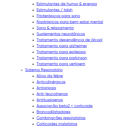
Estimulantes de humor & energia
Estimulantes / tdah
Fitoterápicos para sono
Nootrópicos para bem-estar mental
Sono & relaxamento
Suplementos neurotônicos
Tratamento dependência de álcool
Tratamento para alzheimer
Tratamento para epilepsia
Tratamento para parkinson
Tratamento para vertigem
Sistema Respiratório
Alívio da febre
Anticolinérgicos
Antigripais
Anti-leucotrienos
Antitussígenos
Associação beta2 + corticoide
Broncodilatadores
Combinações respiratórias
Corticoides inalatórios