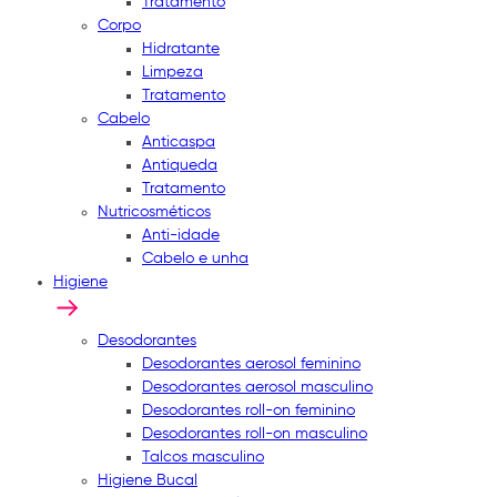
Tratamento
Corpo
Hidratante
Limpeza
Tratamento
Cabelo
Anticaspa
Antiqueda
Tratamento
Nutricosméticos
Anti-idade
Cabelo e unha
Higiene
Desodorantes
Desodorantes aerosol feminino
Desodorantes aerosol masculino
Desodorantes roll-on feminino
Desodorantes roll-on masculino
Talcos masculino
Higiene Bucal