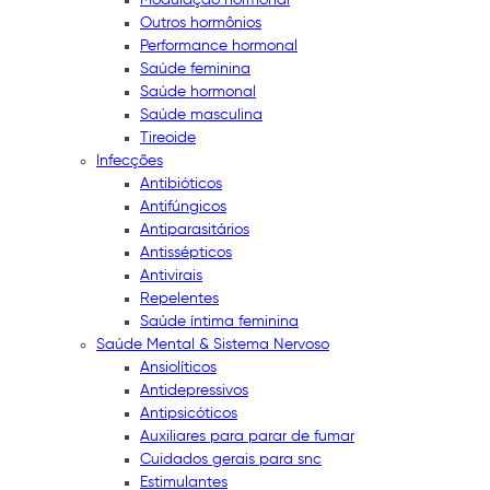
Outros hormônios
Performance hormonal
Saúde feminina
Saúde hormonal
Saúde masculina
Tireoide
Infecções
Antibióticos
Antifúngicos
Antiparasitários
Antissépticos
Antivirais
Repelentes
Saúde íntima feminina
Saúde Mental & Sistema Nervoso
Ansiolíticos
Antidepressivos
Antipsicóticos
Auxiliares para parar de fumar
Cuidados gerais para snc
Estimulantes