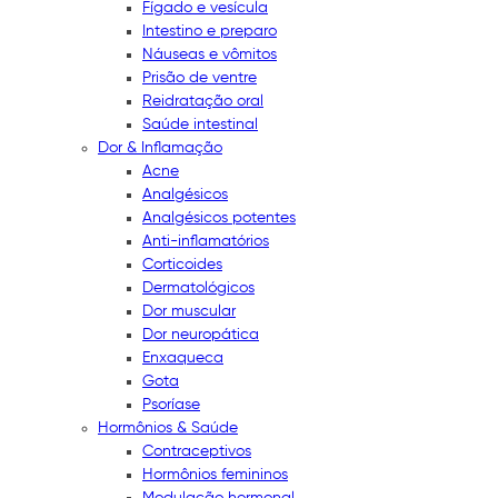
Fígado e vesícula
Intestino e preparo
Náuseas e vômitos
Prisão de ventre
Reidratação oral
Saúde intestinal
Dor & Inflamação
Acne
Analgésicos
Analgésicos potentes
Anti-inflamatórios
Corticoides
Dermatológicos
Dor muscular
Dor neuropática
Enxaqueca
Gota
Psoríase
Hormônios & Saúde
Contraceptivos
Hormônios femininos
Modulação hormonal