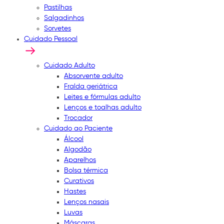
Pastilhas
Salgadinhos
Sorvetes
Cuidado Pessoal
Cuidado Adulto
Absorvente adulto
Fralda geriátrica
Leites e fórmulas adulto
Lenços e toalhas adulto
Trocador
Cuidado ao Paciente
Álcool
Algodão
Aparelhos
Bolsa térmica
Curativos
Hastes
Lenços nasais
Luvas
Máscaras