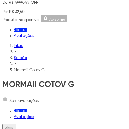
De R$ 49,99
34% OFF
Por R$ 32,50
Avise-me
Produto indisponível
Ofertas
Avaliações
Início
>
Saldão
>
Mormaii Cotov G
MORMAII COTOV G
Sem avaliações
Ofertas
Avaliações