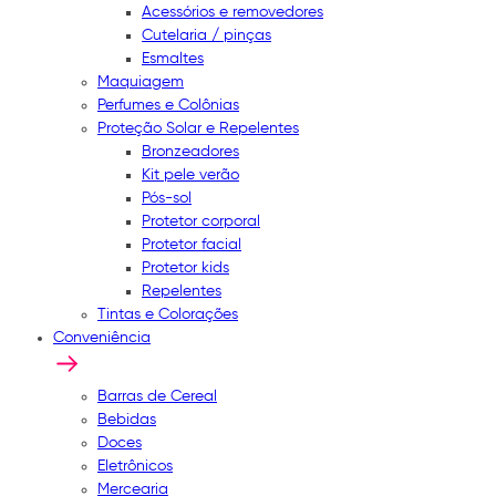
Acessórios e removedores
Cutelaria / pinças
Esmaltes
Maquiagem
Perfumes e Colônias
Proteção Solar e Repelentes
Bronzeadores
Kit pele verão
Pós-sol
Protetor corporal
Protetor facial
Protetor kids
Repelentes
Tintas e Colorações
Conveniência
Barras de Cereal
Bebidas
Doces
Eletrônicos
Mercearia