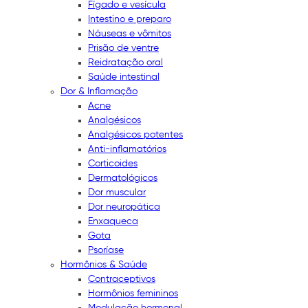
Fígado e vesícula
Intestino e preparo
Náuseas e vômitos
Prisão de ventre
Reidratação oral
Saúde intestinal
Dor & Inflamação
Acne
Analgésicos
Analgésicos potentes
Anti-inflamatórios
Corticoides
Dermatológicos
Dor muscular
Dor neuropática
Enxaqueca
Gota
Psoríase
Hormônios & Saúde
Contraceptivos
Hormônios femininos
Modulação hormonal