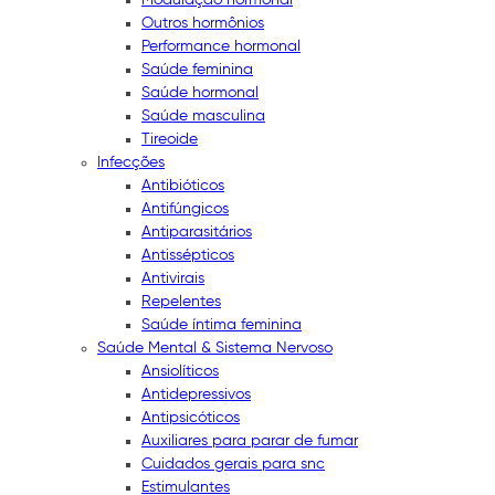
Outros hormônios
Performance hormonal
Saúde feminina
Saúde hormonal
Saúde masculina
Tireoide
Infecções
Antibióticos
Antifúngicos
Antiparasitários
Antissépticos
Antivirais
Repelentes
Saúde íntima feminina
Saúde Mental & Sistema Nervoso
Ansiolíticos
Antidepressivos
Antipsicóticos
Auxiliares para parar de fumar
Cuidados gerais para snc
Estimulantes