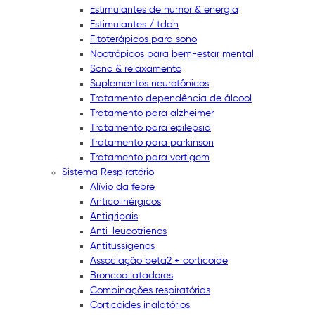
Estimulantes de humor & energia
Estimulantes / tdah
Fitoterápicos para sono
Nootrópicos para bem-estar mental
Sono & relaxamento
Suplementos neurotônicos
Tratamento dependência de álcool
Tratamento para alzheimer
Tratamento para epilepsia
Tratamento para parkinson
Tratamento para vertigem
Sistema Respiratório
Alívio da febre
Anticolinérgicos
Antigripais
Anti-leucotrienos
Antitussígenos
Associação beta2 + corticoide
Broncodilatadores
Combinações respiratórias
Corticoides inalatórios