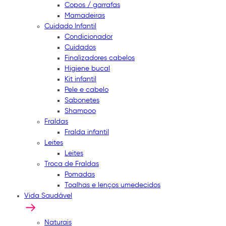
Copos / garrafas
Mamadeiras
Cuidado Infantil
Condicionador
Cuidados
Finalizadores cabelos
Higiene bucal
Kit infantil
Pele e cabelo
Sabonetes
Shampoo
Fraldas
Fralda infantil
Leites
Leites
Troca de Fraldas
Pomadas
Toalhas e lenços umedecidos
Vida Saudável
Naturais