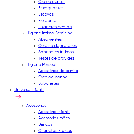
Creme dental
Enxaguantes
Escovas
Fio dental
Fixadores dentais
Higiene Íntima Feminina
Absorventes
Ceras e depilatórios
Sabonetes íntimos
Testes de gravidez
Higiene Pessoal
Acessórios de banho
Óleo de banho
Sabonetes
Universo Infantil
Acessórios
Acessório infantil
Acessórios mães
Brincos
Chupetas / bicos