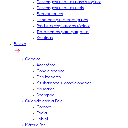
Descongestionantes nasais tópicos
Descongestionantes orais
Expectorantes
Linha completa para gripes
Produtos respiratórios tópicos
Tratamentos para garganta
Xantinas
Beleza
Cabelos
Acessórios
Condicionador
Finalizadores
Kit shampoo + condicionador
Máscaras
Shampoo
Cuidado com a Pele
Corporal
Facial
Labial
Mãos e Pés