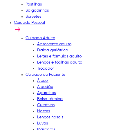
Pastilhas
Salgadinhos
Sorvetes
Cuidado Pessoal
Cuidado Adulto
Absorvente adulto
Fralda geriátrica
Leites e fórmulas adulto
Lenços e toalhas adulto
Trocador
Cuidado ao Paciente
Álcool
Algodão
Aparelhos
Bolsa térmica
Curativos
Hastes
Lenços nasais
Luvas
Máscaras