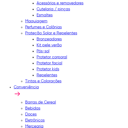
Acessórios e removedores
Cutelaria / pinças
Esmaltes
Maquiagem
Perfumes e Colônias
Proteção Solar e Repelentes
Bronzeadores
Kit pele verão
Pós-sol
Protetor corporal
Protetor facial
Protetor kids
Repelentes
Tintas e Colorações
Conveniência
Barras de Cereal
Bebidas
Doces
Eletrônicos
Mercearia