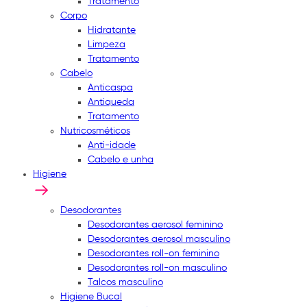
Tratamento
Corpo
Hidratante
Limpeza
Tratamento
Cabelo
Anticaspa
Antiqueda
Tratamento
Nutricosméticos
Anti-idade
Cabelo e unha
Higiene
Desodorantes
Desodorantes aerosol feminino
Desodorantes aerosol masculino
Desodorantes roll-on feminino
Desodorantes roll-on masculino
Talcos masculino
Higiene Bucal