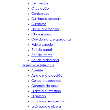
Bem-estar
Circulação
Corticoides
Cuidados pessoais
Curativos
Dor e inflamação
Olhos e visão
Ouvido, nariz e garganta
Pele e cabelo
Saúde bucal
Saúde íntima
Saúde masculina
Digestivo & Intestinal
Apetite
Azia e má digestão
Cólica e espasmos
Controle de peso
Diarreia e intestino
Digestão
Estômago e digestão
Estômago e úlcera