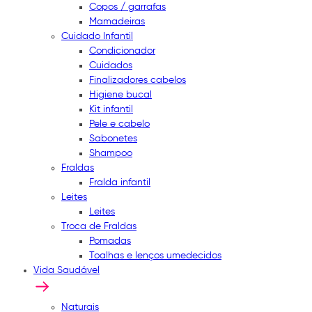
Copos / garrafas
Mamadeiras
Cuidado Infantil
Condicionador
Cuidados
Finalizadores cabelos
Higiene bucal
Kit infantil
Pele e cabelo
Sabonetes
Shampoo
Fraldas
Fralda infantil
Leites
Leites
Troca de Fraldas
Pomadas
Toalhas e lenços umedecidos
Vida Saudável
Naturais