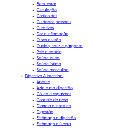
Bem-estar
Circulação
Corticoides
Cuidados pessoais
Curativos
Dor e inflamação
Olhos e visão
Ouvido, nariz e garganta
Pele e cabelo
Saúde bucal
Saúde íntima
Saúde masculina
Digestivo & Intestinal
Apetite
Azia e má digestão
Cólica e espasmos
Controle de peso
Diarreia e intestino
Digestão
Estômago e digestão
Estômago e úlcera