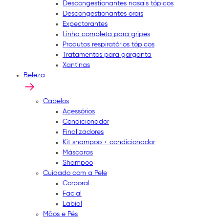
Descongestionantes nasais tópicos
Descongestionantes orais
Expectorantes
Linha completa para gripes
Produtos respiratórios tópicos
Tratamentos para garganta
Xantinas
Beleza
Cabelos
Acessórios
Condicionador
Finalizadores
Kit shampoo + condicionador
Máscaras
Shampoo
Cuidado com a Pele
Corporal
Facial
Labial
Mãos e Pés