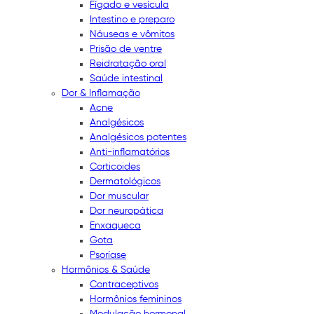
Fígado e vesícula
Intestino e preparo
Náuseas e vômitos
Prisão de ventre
Reidratação oral
Saúde intestinal
Dor & Inflamação
Acne
Analgésicos
Analgésicos potentes
Anti-inflamatórios
Corticoides
Dermatológicos
Dor muscular
Dor neuropática
Enxaqueca
Gota
Psoríase
Hormônios & Saúde
Contraceptivos
Hormônios femininos
Modulação hormonal