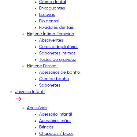
Creme dental
Enxaguantes
Escovas
Fio dental
Fixadores dentais
Higiene Íntima Feminina
Absorventes
Ceras e depilatórios
Sabonetes íntimos
Testes de gravidez
Higiene Pessoal
Acessórios de banho
Óleo de banho
Sabonetes
Universo Infantil
Acessórios
Acessório infantil
Acessórios mães
Brincos
Chupetas / bicos