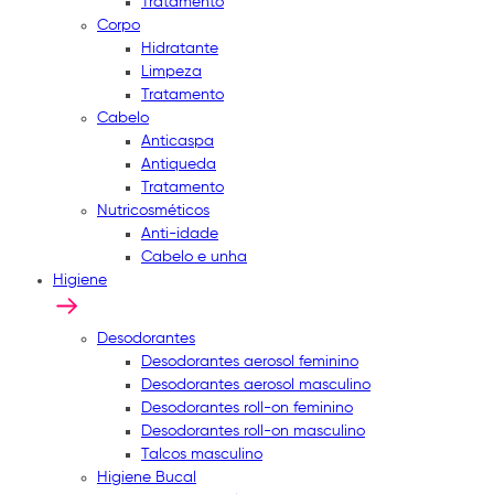
Tratamento
Corpo
Hidratante
Limpeza
Tratamento
Cabelo
Anticaspa
Antiqueda
Tratamento
Nutricosméticos
Anti-idade
Cabelo e unha
Higiene
Desodorantes
Desodorantes aerosol feminino
Desodorantes aerosol masculino
Desodorantes roll-on feminino
Desodorantes roll-on masculino
Talcos masculino
Higiene Bucal