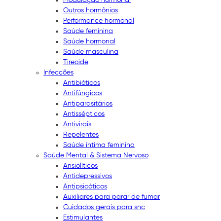
Outros hormônios
Performance hormonal
Saúde feminina
Saúde hormonal
Saúde masculina
Tireoide
Infecções
Antibióticos
Antifúngicos
Antiparasitários
Antissépticos
Antivirais
Repelentes
Saúde íntima feminina
Saúde Mental & Sistema Nervoso
Ansiolíticos
Antidepressivos
Antipsicóticos
Auxiliares para parar de fumar
Cuidados gerais para snc
Estimulantes