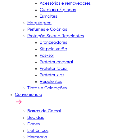
Acessórios e removedores
Cutelaria / pinças
Esmaltes
Maquiagem
Perfumes e Colônias
Proteção Solar e Repelentes
Bronzeadores
Kit pele verão
Pós-sol
Protetor corporal
Protetor facial
Protetor kids
Repelentes
Tintas e Colorações
Conveniência
Barras de Cereal
Bebidas
Doces
Eletrônicos
Mercearia