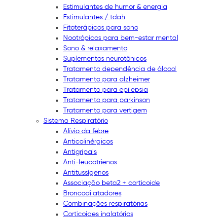
Estimulantes de humor & energia
Estimulantes / tdah
Fitoterápicos para sono
Nootrópicos para bem-estar mental
Sono & relaxamento
Suplementos neurotônicos
Tratamento dependência de álcool
Tratamento para alzheimer
Tratamento para epilepsia
Tratamento para parkinson
Tratamento para vertigem
Sistema Respiratório
Alívio da febre
Anticolinérgicos
Antigripais
Anti-leucotrienos
Antitussígenos
Associação beta2 + corticoide
Broncodilatadores
Combinações respiratórias
Corticoides inalatórios