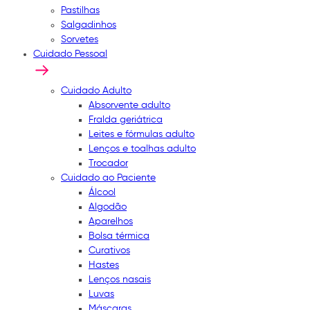
Pastilhas
Salgadinhos
Sorvetes
Cuidado Pessoal
Cuidado Adulto
Absorvente adulto
Fralda geriátrica
Leites e fórmulas adulto
Lenços e toalhas adulto
Trocador
Cuidado ao Paciente
Álcool
Algodão
Aparelhos
Bolsa térmica
Curativos
Hastes
Lenços nasais
Luvas
Máscaras