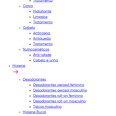
Tratamento
Corpo
Hidratante
Limpeza
Tratamento
Cabelo
Anticaspa
Antiqueda
Tratamento
Nutricosméticos
Anti-idade
Cabelo e unha
Higiene
Desodorantes
Desodorantes aerosol feminino
Desodorantes aerosol masculino
Desodorantes roll-on feminino
Desodorantes roll-on masculino
Talcos masculino
Higiene Bucal