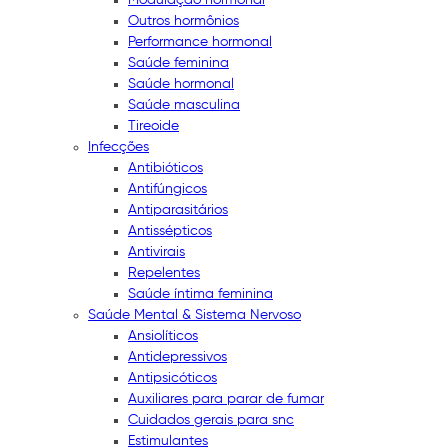
Outros hormônios
Performance hormonal
Saúde feminina
Saúde hormonal
Saúde masculina
Tireoide
Infecções
Antibióticos
Antifúngicos
Antiparasitários
Antissépticos
Antivirais
Repelentes
Saúde íntima feminina
Saúde Mental & Sistema Nervoso
Ansiolíticos
Antidepressivos
Antipsicóticos
Auxiliares para parar de fumar
Cuidados gerais para snc
Estimulantes