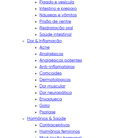
Fígado e vesícula
Intestino e preparo
Náuseas e vômitos
Prisão de ventre
Reidratação oral
Saúde intestinal
Dor & Inflamação
Acne
Analgésicos
Analgésicos potentes
Anti-inflamatórios
Corticoides
Dermatológicos
Dor muscular
Dor neuropática
Enxaqueca
Gota
Psoríase
Hormônios & Saúde
Contraceptivos
Hormônios femininos
Modulação hormonal