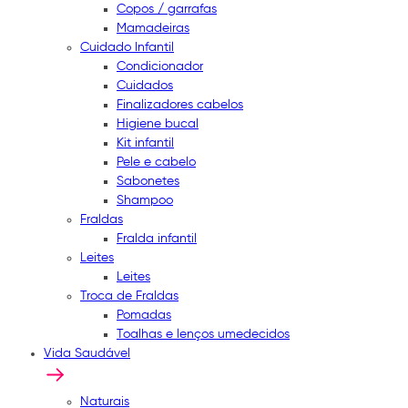
Copos / garrafas
Mamadeiras
Cuidado Infantil
Condicionador
Cuidados
Finalizadores cabelos
Higiene bucal
Kit infantil
Pele e cabelo
Sabonetes
Shampoo
Fraldas
Fralda infantil
Leites
Leites
Troca de Fraldas
Pomadas
Toalhas e lenços umedecidos
Vida Saudável
Naturais