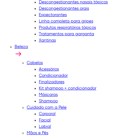
Descongestionantes nasais tópicos
Descongestionantes orais
Expectorantes
Linha completa para gripes
Produtos respiratórios tópicos
Tratamentos para garganta
Xantinas
Beleza
Cabelos
Acessórios
Condicionador
Finalizadores
Kit shampoo + condicionador
Máscaras
Shampoo
Cuidado com a Pele
Corporal
Facial
Labial
Mãos e Pés