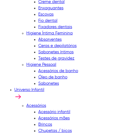
Creme dental
Enxaguantes
Escovas
Fio dental
Fixadores dentais
Higiene Íntima Feminina
Absorventes
Ceras e depilatórios
Sabonetes íntimos
Testes de gravidez
Higiene Pessoal
Acessórios de banho
Óleo de banho
Sabonetes
Universo Infantil
Acessórios
Acessório infantil
Acessórios mães
Brincos
Chupetas / bicos