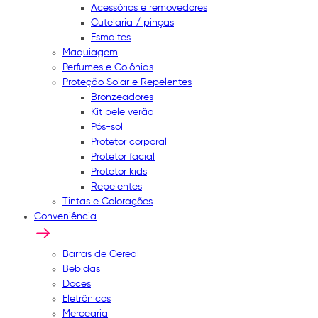
Acessórios e removedores
Cutelaria / pinças
Esmaltes
Maquiagem
Perfumes e Colônias
Proteção Solar e Repelentes
Bronzeadores
Kit pele verão
Pós-sol
Protetor corporal
Protetor facial
Protetor kids
Repelentes
Tintas e Colorações
Conveniência
Barras de Cereal
Bebidas
Doces
Eletrônicos
Mercearia