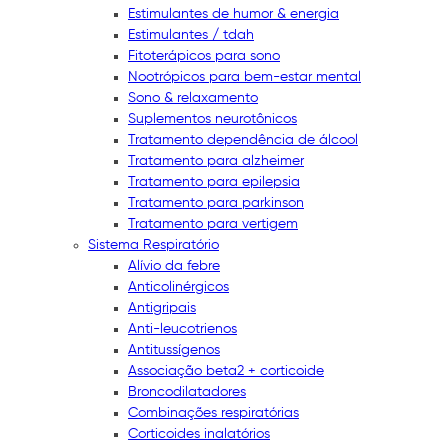
Estimulantes de humor & energia
Estimulantes / tdah
Fitoterápicos para sono
Nootrópicos para bem-estar mental
Sono & relaxamento
Suplementos neurotônicos
Tratamento dependência de álcool
Tratamento para alzheimer
Tratamento para epilepsia
Tratamento para parkinson
Tratamento para vertigem
Sistema Respiratório
Alívio da febre
Anticolinérgicos
Antigripais
Anti-leucotrienos
Antitussígenos
Associação beta2 + corticoide
Broncodilatadores
Combinações respiratórias
Corticoides inalatórios