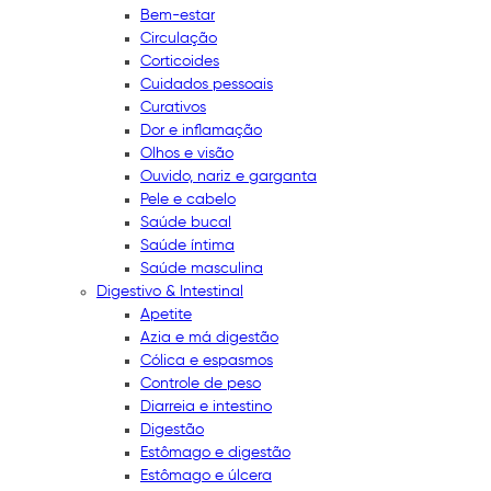
Bem-estar
Circulação
Corticoides
Cuidados pessoais
Curativos
Dor e inflamação
Olhos e visão
Ouvido, nariz e garganta
Pele e cabelo
Saúde bucal
Saúde íntima
Saúde masculina
Digestivo & Intestinal
Apetite
Azia e má digestão
Cólica e espasmos
Controle de peso
Diarreia e intestino
Digestão
Estômago e digestão
Estômago e úlcera