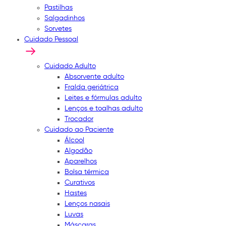
Pastilhas
Salgadinhos
Sorvetes
Cuidado Pessoal
Cuidado Adulto
Absorvente adulto
Fralda geriátrica
Leites e fórmulas adulto
Lenços e toalhas adulto
Trocador
Cuidado ao Paciente
Álcool
Algodão
Aparelhos
Bolsa térmica
Curativos
Hastes
Lenços nasais
Luvas
Máscaras