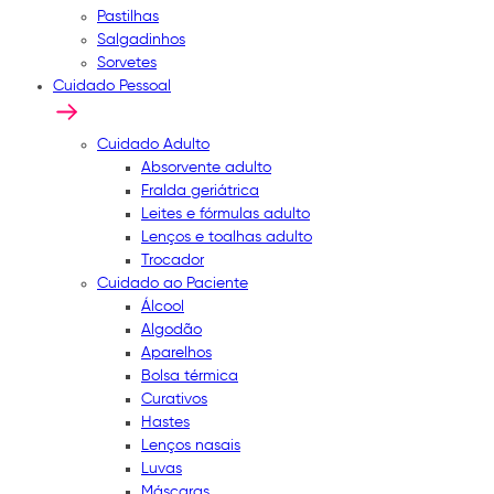
Pastilhas
Salgadinhos
Sorvetes
Cuidado Pessoal
Cuidado Adulto
Absorvente adulto
Fralda geriátrica
Leites e fórmulas adulto
Lenços e toalhas adulto
Trocador
Cuidado ao Paciente
Álcool
Algodão
Aparelhos
Bolsa térmica
Curativos
Hastes
Lenços nasais
Luvas
Máscaras