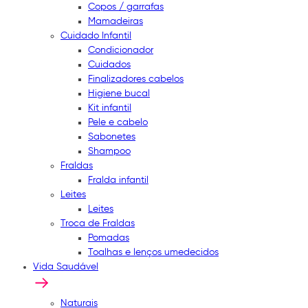
Copos / garrafas
Mamadeiras
Cuidado Infantil
Condicionador
Cuidados
Finalizadores cabelos
Higiene bucal
Kit infantil
Pele e cabelo
Sabonetes
Shampoo
Fraldas
Fralda infantil
Leites
Leites
Troca de Fraldas
Pomadas
Toalhas e lenços umedecidos
Vida Saudável
Naturais