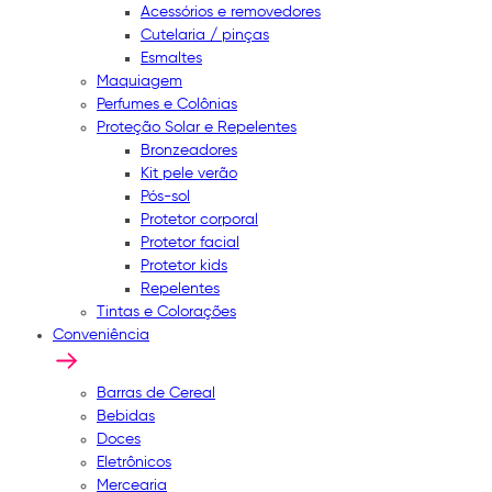
Acessórios e removedores
Cutelaria / pinças
Esmaltes
Maquiagem
Perfumes e Colônias
Proteção Solar e Repelentes
Bronzeadores
Kit pele verão
Pós-sol
Protetor corporal
Protetor facial
Protetor kids
Repelentes
Tintas e Colorações
Conveniência
Barras de Cereal
Bebidas
Doces
Eletrônicos
Mercearia