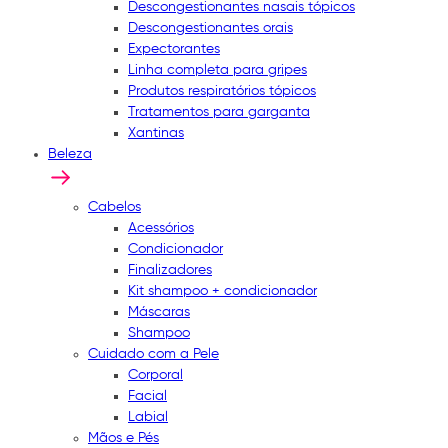
Descongestionantes nasais tópicos
Descongestionantes orais
Expectorantes
Linha completa para gripes
Produtos respiratórios tópicos
Tratamentos para garganta
Xantinas
Beleza
Cabelos
Acessórios
Condicionador
Finalizadores
Kit shampoo + condicionador
Máscaras
Shampoo
Cuidado com a Pele
Corporal
Facial
Labial
Mãos e Pés