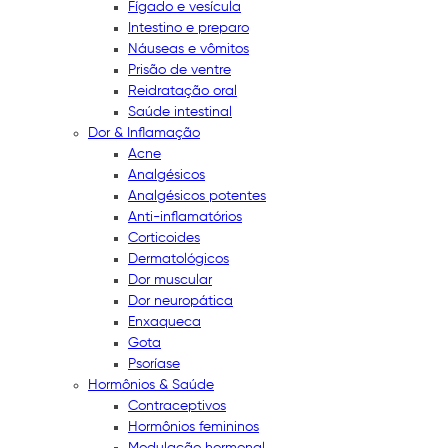
Fígado e vesícula
Intestino e preparo
Náuseas e vômitos
Prisão de ventre
Reidratação oral
Saúde intestinal
Dor & Inflamação
Acne
Analgésicos
Analgésicos potentes
Anti-inflamatórios
Corticoides
Dermatológicos
Dor muscular
Dor neuropática
Enxaqueca
Gota
Psoríase
Hormônios & Saúde
Contraceptivos
Hormônios femininos
Modulação hormonal