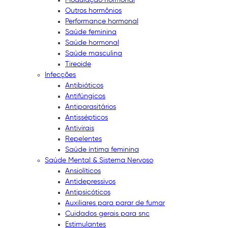
Outros hormônios
Performance hormonal
Saúde feminina
Saúde hormonal
Saúde masculina
Tireoide
Infecções
Antibióticos
Antifúngicos
Antiparasitários
Antissépticos
Antivirais
Repelentes
Saúde íntima feminina
Saúde Mental & Sistema Nervoso
Ansiolíticos
Antidepressivos
Antipsicóticos
Auxiliares para parar de fumar
Cuidados gerais para snc
Estimulantes