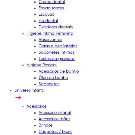
Creme dental
Enxaguantes
Escovas
Fio dental
Fixadores dentais
Higiene Íntima Feminina
Absorventes
Ceras e depilatórios
Sabonetes íntimos
Testes de gravidez
Higiene Pessoal
Acessórios de banho
Óleo de banho
Sabonetes
Universo Infantil
Acessórios
Acessório infantil
Acessórios mães
Brincos
Chupetas / bicos