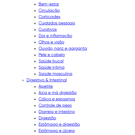
Bem-estar
Circulação
Corticoides
Cuidados pessoais
Curativos
Dor e inflamação
Olhos e visão
Ouvido, nariz e garganta
Pele e cabelo
Saúde bucal
Saúde íntima
Saúde masculina
Digestivo & Intestinal
Apetite
Azia e má digestão
Cólica e espasmos
Controle de peso
Diarreia e intestino
Digestão
Estômago e digestão
Estômago e úlcera