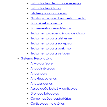
Estimulantes de humor & energia
Estimulantes / tdah
Fitoterápicos para sono
Nootrópicos para bem-estar mental
Sono & relaxamento
Suplementos neurotônicos
Tratamento dependência de álcool
Tratamento para alzheimer
Tratamento para epilepsia
Tratamento para parkinson
Tratamento para vertigem
Sistema Respiratório
Alívio da febre
Anticolinérgicos
Antigripais
Anti-leucotrienos
Antitussígenos
Associação beta2 + corticoide
Broncodilatadores
Combinações respiratórias
Corticoides inalatórios