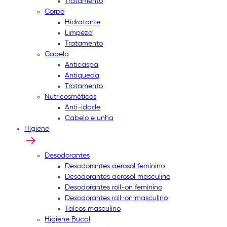
Tratamento
Corpo
Hidratante
Limpeza
Tratamento
Cabelo
Anticaspa
Antiqueda
Tratamento
Nutricosméticos
Anti-idade
Cabelo e unha
Higiene
Desodorantes
Desodorantes aerosol feminino
Desodorantes aerosol masculino
Desodorantes roll-on feminino
Desodorantes roll-on masculino
Talcos masculino
Higiene Bucal