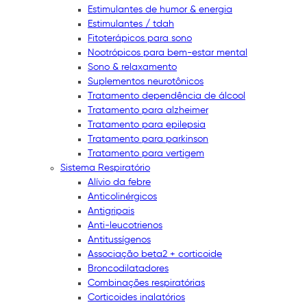
Estimulantes de humor & energia
Estimulantes / tdah
Fitoterápicos para sono
Nootrópicos para bem-estar mental
Sono & relaxamento
Suplementos neurotônicos
Tratamento dependência de álcool
Tratamento para alzheimer
Tratamento para epilepsia
Tratamento para parkinson
Tratamento para vertigem
Sistema Respiratório
Alívio da febre
Anticolinérgicos
Antigripais
Anti-leucotrienos
Antitussígenos
Associação beta2 + corticoide
Broncodilatadores
Combinações respiratórias
Corticoides inalatórios