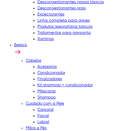
Descongestionantes nasais tópicos
Descongestionantes orais
Expectorantes
Linha completa para gripes
Produtos respiratórios tópicos
Tratamentos para garganta
Xantinas
Beleza
Cabelos
Acessórios
Condicionador
Finalizadores
Kit shampoo + condicionador
Máscaras
Shampoo
Cuidado com a Pele
Corporal
Facial
Labial
Mãos e Pés