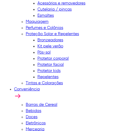
Acessórios e removedores
Cutelaria / pinças
Esmaltes
Maquiagem
Perfumes e Colônias
Proteção Solar e Repelentes
Bronzeadores
Kit pele verão
Pós-sol
Protetor corporal
Protetor facial
Protetor kids
Repelentes
Tintas e Colorações
Conveniência
Barras de Cereal
Bebidas
Doces
Eletrônicos
Mercearia