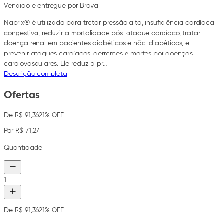
Vendido e entregue por Brava
Naprix® é utilizado para tratar pressão alta, insuficiência cardíaca
congestiva, reduzir a mortalidade pós-ataque cardíaco, tratar
doença renal em pacientes diabéticos e não-diabéticos, e
prevenir ataques cardíacos, derrames e mortes por doenças
cardiovasculares. Ele reduz a pr…
Descrição completa
Ofertas
De R$ 91,36
21% OFF
Por R$ 71,27
Quantidade
1
De R$ 91,36
21% OFF