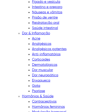
Fígado e vesícula
Intestino e preparo
Náuseas e vômitos
Prisão de ventre
Reidratação oral
Saúde intestinal
Dor & Inflamação
Acne
Analgésicos
Analgésicos potentes
Anti-inflamatórios
Corticoides
Dermatológicos
Dor muscular
Dor neuropática
Enxaqueca
Gota
Psoríase
Hormônios & Saúde
Contraceptivos
Hormônios femininos
Modulação hormonal