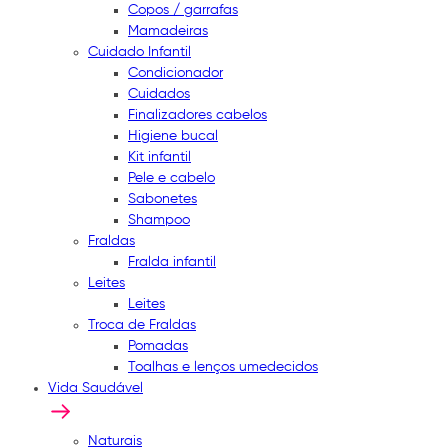
Copos / garrafas
Mamadeiras
Cuidado Infantil
Condicionador
Cuidados
Finalizadores cabelos
Higiene bucal
Kit infantil
Pele e cabelo
Sabonetes
Shampoo
Fraldas
Fralda infantil
Leites
Leites
Troca de Fraldas
Pomadas
Toalhas e lenços umedecidos
Vida Saudável
Naturais