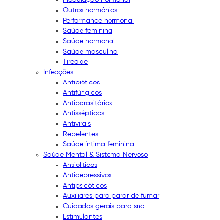
Outros hormônios
Performance hormonal
Saúde feminina
Saúde hormonal
Saúde masculina
Tireoide
Infecções
Antibióticos
Antifúngicos
Antiparasitários
Antissépticos
Antivirais
Repelentes
Saúde íntima feminina
Saúde Mental & Sistema Nervoso
Ansiolíticos
Antidepressivos
Antipsicóticos
Auxiliares para parar de fumar
Cuidados gerais para snc
Estimulantes