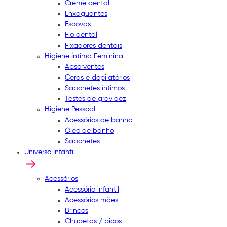
Creme dental
Enxaguantes
Escovas
Fio dental
Fixadores dentais
Higiene Íntima Feminina
Absorventes
Ceras e depilatórios
Sabonetes íntimos
Testes de gravidez
Higiene Pessoal
Acessórios de banho
Óleo de banho
Sabonetes
Universo Infantil
Acessórios
Acessório infantil
Acessórios mães
Brincos
Chupetas / bicos