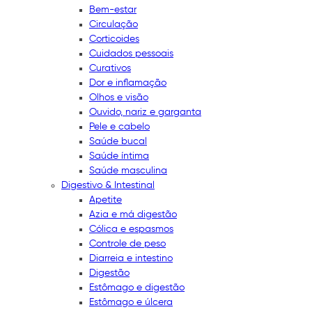
Bem-estar
Circulação
Corticoides
Cuidados pessoais
Curativos
Dor e inflamação
Olhos e visão
Ouvido, nariz e garganta
Pele e cabelo
Saúde bucal
Saúde íntima
Saúde masculina
Digestivo & Intestinal
Apetite
Azia e má digestão
Cólica e espasmos
Controle de peso
Diarreia e intestino
Digestão
Estômago e digestão
Estômago e úlcera