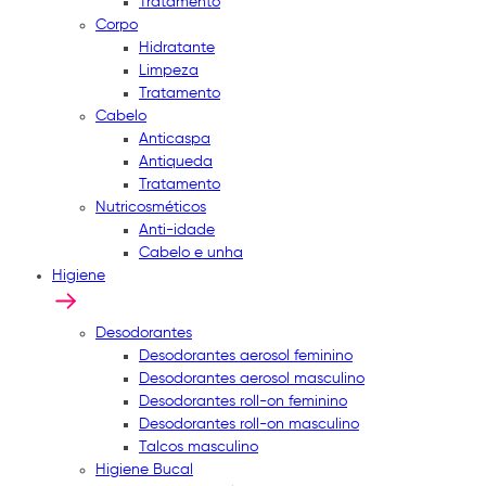
Tratamento
Corpo
Hidratante
Limpeza
Tratamento
Cabelo
Anticaspa
Antiqueda
Tratamento
Nutricosméticos
Anti-idade
Cabelo e unha
Higiene
Desodorantes
Desodorantes aerosol feminino
Desodorantes aerosol masculino
Desodorantes roll-on feminino
Desodorantes roll-on masculino
Talcos masculino
Higiene Bucal