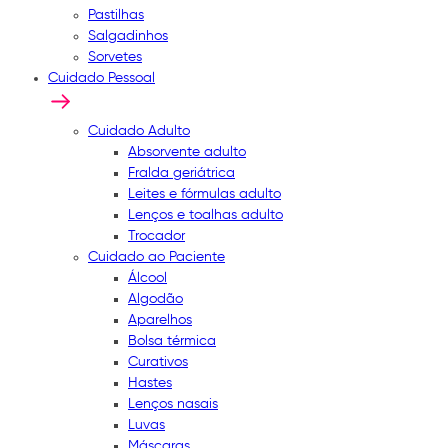
Pastilhas
Salgadinhos
Sorvetes
Cuidado Pessoal
Cuidado Adulto
Absorvente adulto
Fralda geriátrica
Leites e fórmulas adulto
Lenços e toalhas adulto
Trocador
Cuidado ao Paciente
Álcool
Algodão
Aparelhos
Bolsa térmica
Curativos
Hastes
Lenços nasais
Luvas
Máscaras