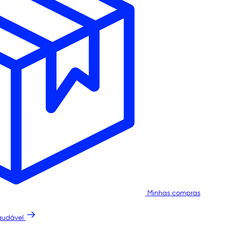
Minhas compras
audável