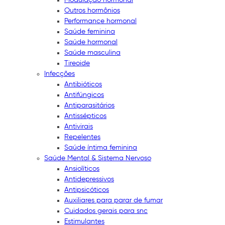
Outros hormônios
Performance hormonal
Saúde feminina
Saúde hormonal
Saúde masculina
Tireoide
Infecções
Antibióticos
Antifúngicos
Antiparasitários
Antissépticos
Antivirais
Repelentes
Saúde íntima feminina
Saúde Mental & Sistema Nervoso
Ansiolíticos
Antidepressivos
Antipsicóticos
Auxiliares para parar de fumar
Cuidados gerais para snc
Estimulantes