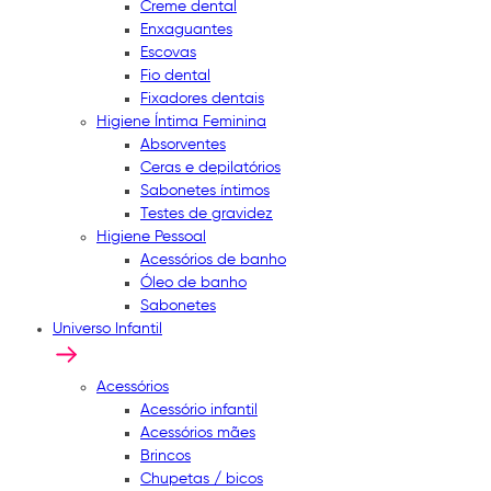
Creme dental
Enxaguantes
Escovas
Fio dental
Fixadores dentais
Higiene Íntima Feminina
Absorventes
Ceras e depilatórios
Sabonetes íntimos
Testes de gravidez
Higiene Pessoal
Acessórios de banho
Óleo de banho
Sabonetes
Universo Infantil
Acessórios
Acessório infantil
Acessórios mães
Brincos
Chupetas / bicos