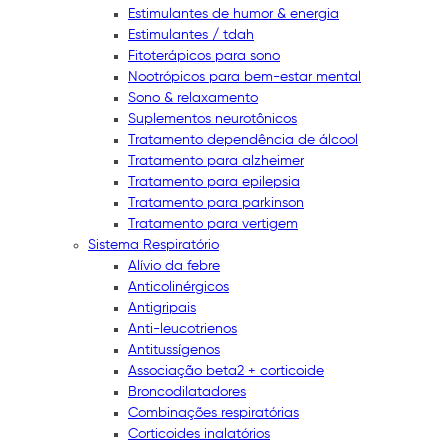
Estimulantes de humor & energia
Estimulantes / tdah
Fitoterápicos para sono
Nootrópicos para bem-estar mental
Sono & relaxamento
Suplementos neurotônicos
Tratamento dependência de álcool
Tratamento para alzheimer
Tratamento para epilepsia
Tratamento para parkinson
Tratamento para vertigem
Sistema Respiratório
Alívio da febre
Anticolinérgicos
Antigripais
Anti-leucotrienos
Antitussígenos
Associação beta2 + corticoide
Broncodilatadores
Combinações respiratórias
Corticoides inalatórios