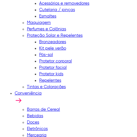
Acessórios e removedores
Cutelaria / pinças
Esmaltes
Maquiagem
Perfumes e Colônias
Proteção Solar e Repelentes
Bronzeadores
Kit pele verão
Pós-sol
Protetor corporal
Protetor facial
Protetor kids
Repelentes
Tintas e Colorações
Conveniência
Barras de Cereal
Bebidas
Doces
Eletrônicos
Mercearia