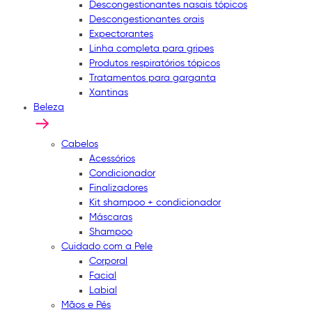
Descongestionantes nasais tópicos
Descongestionantes orais
Expectorantes
Linha completa para gripes
Produtos respiratórios tópicos
Tratamentos para garganta
Xantinas
Beleza
Cabelos
Acessórios
Condicionador
Finalizadores
Kit shampoo + condicionador
Máscaras
Shampoo
Cuidado com a Pele
Corporal
Facial
Labial
Mãos e Pés