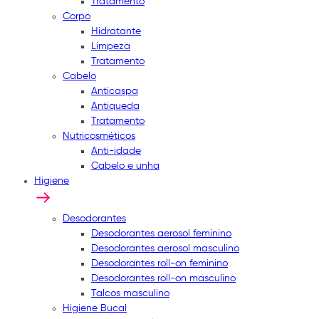
Tratamento
Corpo
Hidratante
Limpeza
Tratamento
Cabelo
Anticaspa
Antiqueda
Tratamento
Nutricosméticos
Anti-idade
Cabelo e unha
Higiene
Desodorantes
Desodorantes aerosol feminino
Desodorantes aerosol masculino
Desodorantes roll-on feminino
Desodorantes roll-on masculino
Talcos masculino
Higiene Bucal