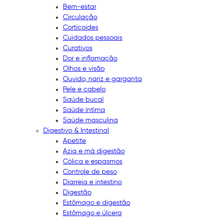
Bem-estar
Circulação
Corticoides
Cuidados pessoais
Curativos
Dor e inflamação
Olhos e visão
Ouvido, nariz e garganta
Pele e cabelo
Saúde bucal
Saúde íntima
Saúde masculina
Digestivo & Intestinal
Apetite
Azia e má digestão
Cólica e espasmos
Controle de peso
Diarreia e intestino
Digestão
Estômago e digestão
Estômago e úlcera