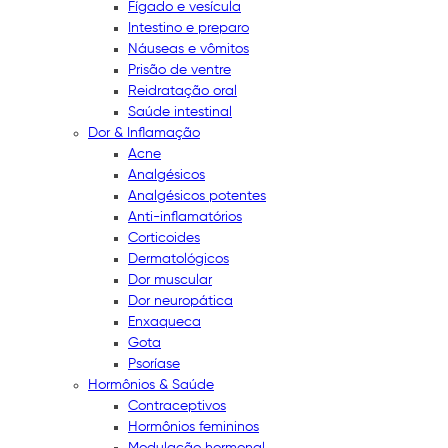
Fígado e vesícula
Intestino e preparo
Náuseas e vômitos
Prisão de ventre
Reidratação oral
Saúde intestinal
Dor & Inflamação
Acne
Analgésicos
Analgésicos potentes
Anti-inflamatórios
Corticoides
Dermatológicos
Dor muscular
Dor neuropática
Enxaqueca
Gota
Psoríase
Hormônios & Saúde
Contraceptivos
Hormônios femininos
Modulação hormonal