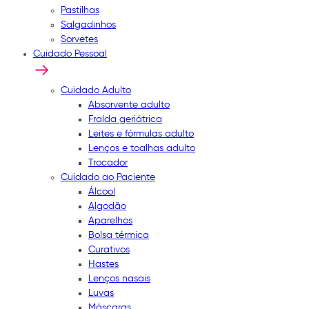
Pastilhas
Salgadinhos
Sorvetes
Cuidado Pessoal
Cuidado Adulto
Absorvente adulto
Fralda geriátrica
Leites e fórmulas adulto
Lenços e toalhas adulto
Trocador
Cuidado ao Paciente
Álcool
Algodão
Aparelhos
Bolsa térmica
Curativos
Hastes
Lenços nasais
Luvas
Máscaras