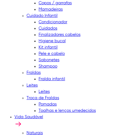
Copos / garrafas
Mamadeiras
Cuidado Infantil
Condicionador
Cuidados
Finalizadores cabelos
Higiene bucal
Kit infantil
Pele e cabelo
Sabonetes
Shampoo
Fraldas
Fralda infantil
Leites
Leites
Troca de Fraldas
Pomadas
Toalhas e lenços umedecidos
Vida Saudável
Naturais