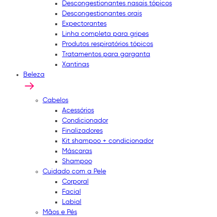
Descongestionantes nasais tópicos
Descongestionantes orais
Expectorantes
Linha completa para gripes
Produtos respiratórios tópicos
Tratamentos para garganta
Xantinas
Beleza
Cabelos
Acessórios
Condicionador
Finalizadores
Kit shampoo + condicionador
Máscaras
Shampoo
Cuidado com a Pele
Corporal
Facial
Labial
Mãos e Pés