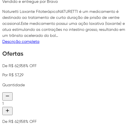
Vendido e entregue por Brava
Naturetti Laxante FitoterápicoNATURETTI é um medicamento é
destinado ao tratamento de curta duração de prisão de ventre
ocasional.Este medicamento possui uma ação laxativa (laxante) e
atua estimulando as contrações no intestino grosso, resultando em
um trânsito acelerado do bol…
Descrição completa
Ofertas
De R$ 62,95
8% OFF
Por R$ 57,29
Quantidade
1
De R$ 62,95
8% OFF