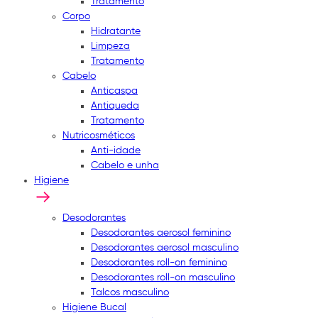
Tratamento
Corpo
Hidratante
Limpeza
Tratamento
Cabelo
Anticaspa
Antiqueda
Tratamento
Nutricosméticos
Anti-idade
Cabelo e unha
Higiene
Desodorantes
Desodorantes aerosol feminino
Desodorantes aerosol masculino
Desodorantes roll-on feminino
Desodorantes roll-on masculino
Talcos masculino
Higiene Bucal