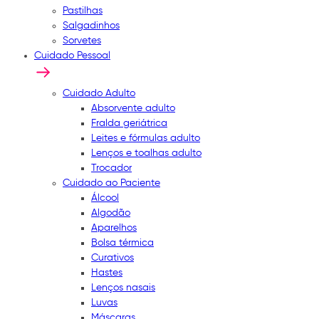
Pastilhas
Salgadinhos
Sorvetes
Cuidado Pessoal
Cuidado Adulto
Absorvente adulto
Fralda geriátrica
Leites e fórmulas adulto
Lenços e toalhas adulto
Trocador
Cuidado ao Paciente
Álcool
Algodão
Aparelhos
Bolsa térmica
Curativos
Hastes
Lenços nasais
Luvas
Máscaras