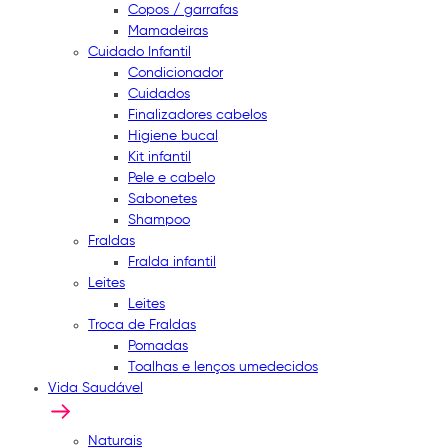
Copos / garrafas
Mamadeiras
Cuidado Infantil
Condicionador
Cuidados
Finalizadores cabelos
Higiene bucal
Kit infantil
Pele e cabelo
Sabonetes
Shampoo
Fraldas
Fralda infantil
Leites
Leites
Troca de Fraldas
Pomadas
Toalhas e lenços umedecidos
Vida Saudável
Naturais