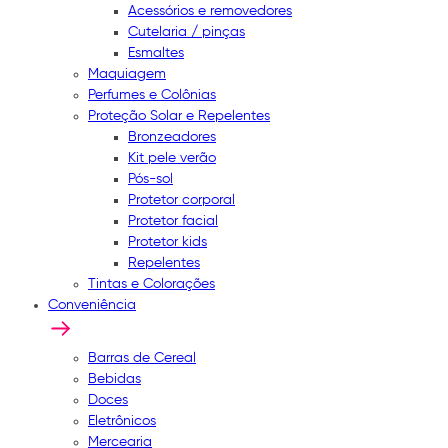
Acessórios e removedores
Cutelaria / pinças
Esmaltes
Maquiagem
Perfumes e Colônias
Proteção Solar e Repelentes
Bronzeadores
Kit pele verão
Pós-sol
Protetor corporal
Protetor facial
Protetor kids
Repelentes
Tintas e Colorações
Conveniência
Barras de Cereal
Bebidas
Doces
Eletrônicos
Mercearia