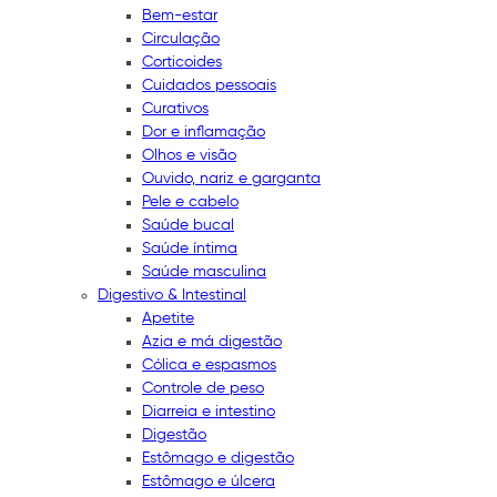
Bem-estar
Circulação
Corticoides
Cuidados pessoais
Curativos
Dor e inflamação
Olhos e visão
Ouvido, nariz e garganta
Pele e cabelo
Saúde bucal
Saúde íntima
Saúde masculina
Digestivo & Intestinal
Apetite
Azia e má digestão
Cólica e espasmos
Controle de peso
Diarreia e intestino
Digestão
Estômago e digestão
Estômago e úlcera