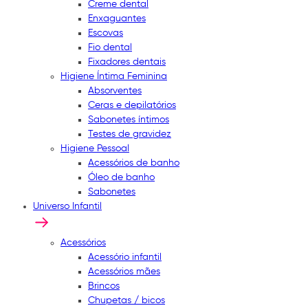
Creme dental
Enxaguantes
Escovas
Fio dental
Fixadores dentais
Higiene Íntima Feminina
Absorventes
Ceras e depilatórios
Sabonetes íntimos
Testes de gravidez
Higiene Pessoal
Acessórios de banho
Óleo de banho
Sabonetes
Universo Infantil
Acessórios
Acessório infantil
Acessórios mães
Brincos
Chupetas / bicos