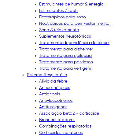
Estimulantes de humor & energia
Estimulantes / tdah
Fitoterápicos para sono
Nootrópicos para bem-estar mental
Sono & relaxamento
Suplementos neurotônicos
Tratamento dependência de álcool
Tratamento para alzheimer
Tratamento para epilepsia
Tratamento para parkinson
Tratamento para vertigem
Sistema Respiratório
Alívio da febre
Anticolinérgicos
Antigripais
Anti-leucotrienos
Antitussígenos
Associação beta2 + corticoide
Broncodilatadores
Combinações respiratórias
Corticoides inalatórios