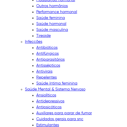
Outros hormônios
Performance hormonal
Saúde feminina
Saúde hormonal
Saúde masculina
Tireoide
Infecções
Antibióticos
Antifúngicos
Antiparasitários
Antissépticos
Antivirais
Repelentes
Saúde íntima feminina
Saúde Mental & Sistema Nervoso
Ansiolíticos
Antidepressivos
Antipsicóticos
Auxiliares para parar de fumar
Cuidados gerais para snc
Estimulantes