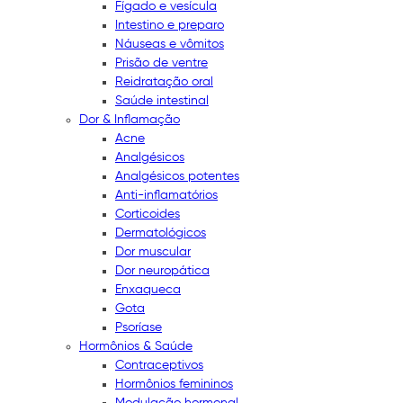
Fígado e vesícula
Intestino e preparo
Náuseas e vômitos
Prisão de ventre
Reidratação oral
Saúde intestinal
Dor & Inflamação
Acne
Analgésicos
Analgésicos potentes
Anti-inflamatórios
Corticoides
Dermatológicos
Dor muscular
Dor neuropática
Enxaqueca
Gota
Psoríase
Hormônios & Saúde
Contraceptivos
Hormônios femininos
Modulação hormonal