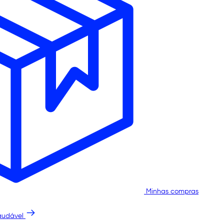
Minhas compras
audável