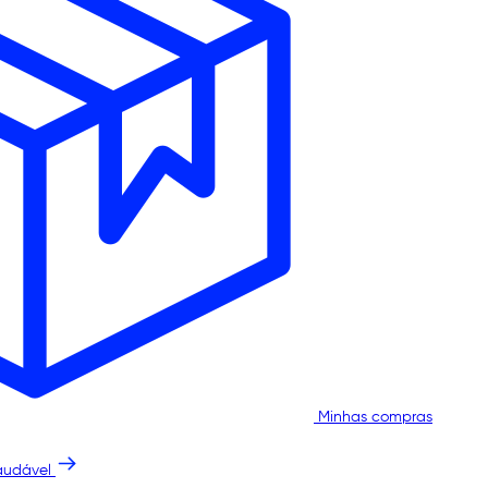
Minhas compras
audável