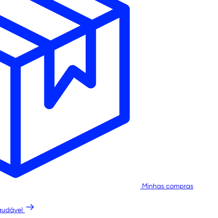
Minhas compras
audável