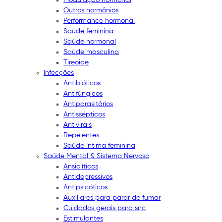
Outros hormônios
Performance hormonal
Saúde feminina
Saúde hormonal
Saúde masculina
Tireoide
Infecções
Antibióticos
Antifúngicos
Antiparasitários
Antissépticos
Antivirais
Repelentes
Saúde íntima feminina
Saúde Mental & Sistema Nervoso
Ansiolíticos
Antidepressivos
Antipsicóticos
Auxiliares para parar de fumar
Cuidados gerais para snc
Estimulantes