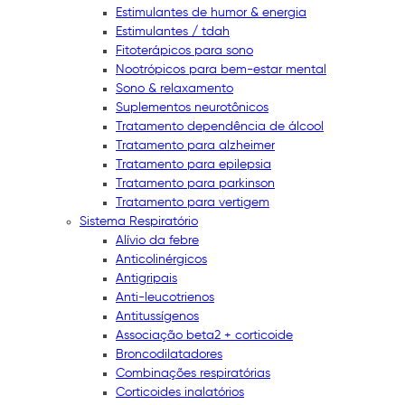
Estimulantes de humor & energia
Estimulantes / tdah
Fitoterápicos para sono
Nootrópicos para bem-estar mental
Sono & relaxamento
Suplementos neurotônicos
Tratamento dependência de álcool
Tratamento para alzheimer
Tratamento para epilepsia
Tratamento para parkinson
Tratamento para vertigem
Sistema Respiratório
Alívio da febre
Anticolinérgicos
Antigripais
Anti-leucotrienos
Antitussígenos
Associação beta2 + corticoide
Broncodilatadores
Combinações respiratórias
Corticoides inalatórios