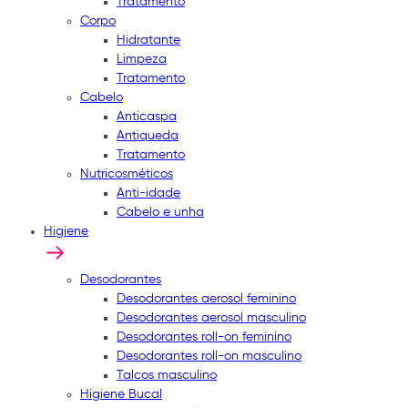
Tratamento
Corpo
Hidratante
Limpeza
Tratamento
Cabelo
Anticaspa
Antiqueda
Tratamento
Nutricosméticos
Anti-idade
Cabelo e unha
Higiene
Desodorantes
Desodorantes aerosol feminino
Desodorantes aerosol masculino
Desodorantes roll-on feminino
Desodorantes roll-on masculino
Talcos masculino
Higiene Bucal