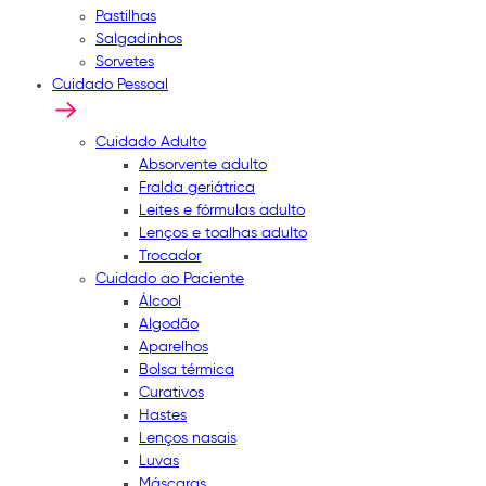
Pastilhas
Salgadinhos
Sorvetes
Cuidado Pessoal
Cuidado Adulto
Absorvente adulto
Fralda geriátrica
Leites e fórmulas adulto
Lenços e toalhas adulto
Trocador
Cuidado ao Paciente
Álcool
Algodão
Aparelhos
Bolsa térmica
Curativos
Hastes
Lenços nasais
Luvas
Máscaras