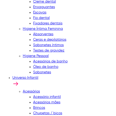
Creme dental
Enxaguantes
Escovas
Fio dental
Fixadores dentais
Higiene Íntima Feminina
Absorventes
Ceras e depilatórios
Sabonetes íntimos
Testes de gravidez
Higiene Pessoal
Acessórios de banho
Óleo de banho
Sabonetes
Universo Infantil
Acessórios
Acessório infantil
Acessórios mães
Brincos
Chupetas / bicos