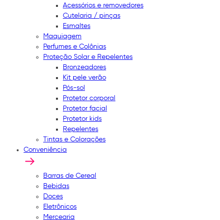
Acessórios e removedores
Cutelaria / pinças
Esmaltes
Maquiagem
Perfumes e Colônias
Proteção Solar e Repelentes
Bronzeadores
Kit pele verão
Pós-sol
Protetor corporal
Protetor facial
Protetor kids
Repelentes
Tintas e Colorações
Conveniência
Barras de Cereal
Bebidas
Doces
Eletrônicos
Mercearia