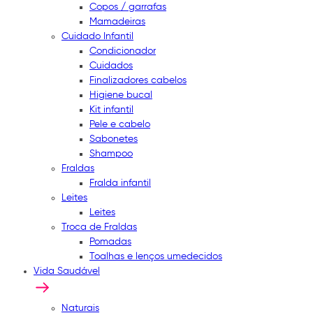
Copos / garrafas
Mamadeiras
Cuidado Infantil
Condicionador
Cuidados
Finalizadores cabelos
Higiene bucal
Kit infantil
Pele e cabelo
Sabonetes
Shampoo
Fraldas
Fralda infantil
Leites
Leites
Troca de Fraldas
Pomadas
Toalhas e lenços umedecidos
Vida Saudável
Naturais