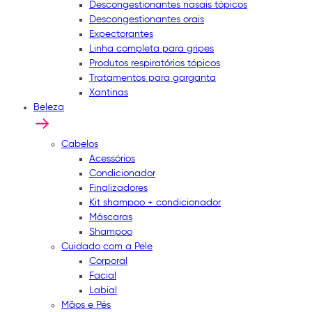
Descongestionantes nasais tópicos
Descongestionantes orais
Expectorantes
Linha completa para gripes
Produtos respiratórios tópicos
Tratamentos para garganta
Xantinas
Beleza
Cabelos
Acessórios
Condicionador
Finalizadores
Kit shampoo + condicionador
Máscaras
Shampoo
Cuidado com a Pele
Corporal
Facial
Labial
Mãos e Pés