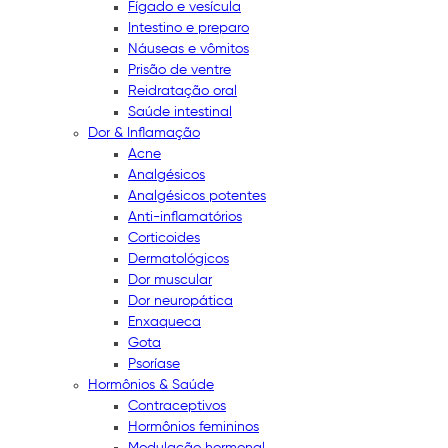
Fígado e vesícula
Intestino e preparo
Náuseas e vômitos
Prisão de ventre
Reidratação oral
Saúde intestinal
Dor & Inflamação
Acne
Analgésicos
Analgésicos potentes
Anti-inflamatórios
Corticoides
Dermatológicos
Dor muscular
Dor neuropática
Enxaqueca
Gota
Psoríase
Hormônios & Saúde
Contraceptivos
Hormônios femininos
Modulação hormonal