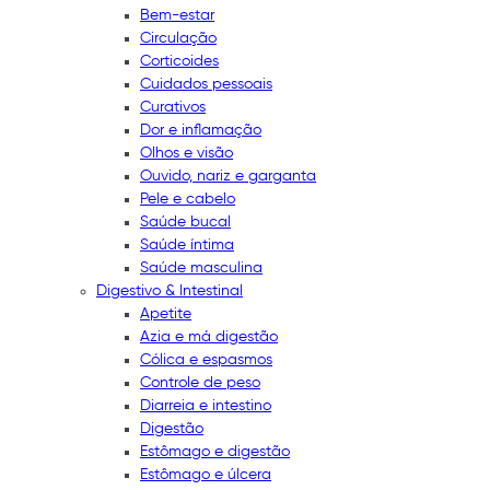
Bem-estar
Circulação
Corticoides
Cuidados pessoais
Curativos
Dor e inflamação
Olhos e visão
Ouvido, nariz e garganta
Pele e cabelo
Saúde bucal
Saúde íntima
Saúde masculina
Digestivo & Intestinal
Apetite
Azia e má digestão
Cólica e espasmos
Controle de peso
Diarreia e intestino
Digestão
Estômago e digestão
Estômago e úlcera