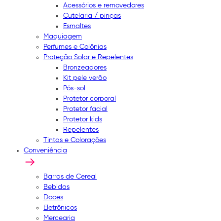
Acessórios e removedores
Cutelaria / pinças
Esmaltes
Maquiagem
Perfumes e Colônias
Proteção Solar e Repelentes
Bronzeadores
Kit pele verão
Pós-sol
Protetor corporal
Protetor facial
Protetor kids
Repelentes
Tintas e Colorações
Conveniência
Barras de Cereal
Bebidas
Doces
Eletrônicos
Mercearia