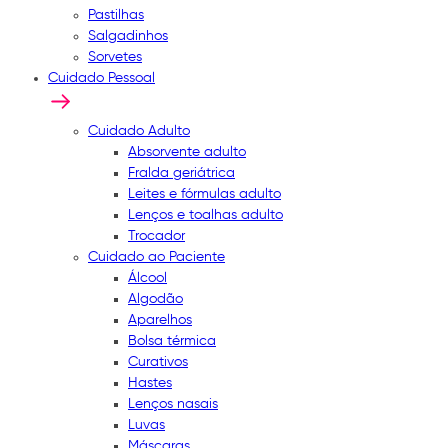
Pastilhas
Salgadinhos
Sorvetes
Cuidado Pessoal
Cuidado Adulto
Absorvente adulto
Fralda geriátrica
Leites e fórmulas adulto
Lenços e toalhas adulto
Trocador
Cuidado ao Paciente
Álcool
Algodão
Aparelhos
Bolsa térmica
Curativos
Hastes
Lenços nasais
Luvas
Máscaras