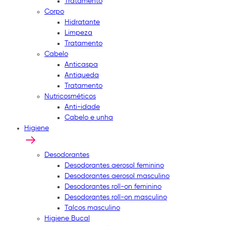
Tratamento
Corpo
Hidratante
Limpeza
Tratamento
Cabelo
Anticaspa
Antiqueda
Tratamento
Nutricosméticos
Anti-idade
Cabelo e unha
Higiene
Desodorantes
Desodorantes aerosol feminino
Desodorantes aerosol masculino
Desodorantes roll-on feminino
Desodorantes roll-on masculino
Talcos masculino
Higiene Bucal