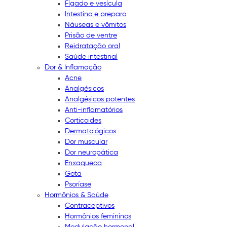
Fígado e vesícula
Intestino e preparo
Náuseas e vômitos
Prisão de ventre
Reidratação oral
Saúde intestinal
Dor & Inflamação
Acne
Analgésicos
Analgésicos potentes
Anti-inflamatórios
Corticoides
Dermatológicos
Dor muscular
Dor neuropática
Enxaqueca
Gota
Psoríase
Hormônios & Saúde
Contraceptivos
Hormônios femininos
Modulação hormonal