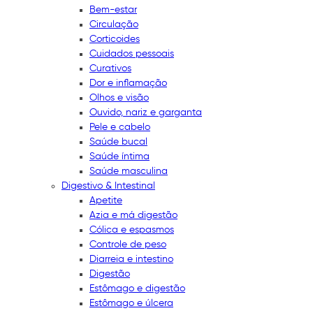
Bem-estar
Circulação
Corticoides
Cuidados pessoais
Curativos
Dor e inflamação
Olhos e visão
Ouvido, nariz e garganta
Pele e cabelo
Saúde bucal
Saúde íntima
Saúde masculina
Digestivo & Intestinal
Apetite
Azia e má digestão
Cólica e espasmos
Controle de peso
Diarreia e intestino
Digestão
Estômago e digestão
Estômago e úlcera