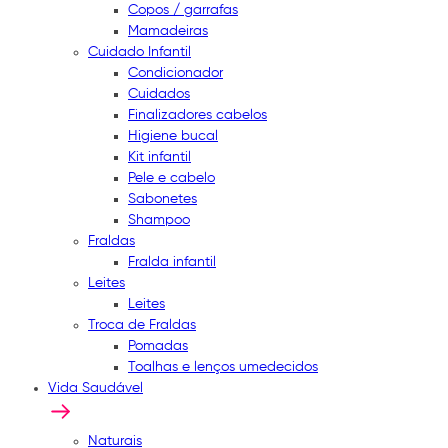
Copos / garrafas
Mamadeiras
Cuidado Infantil
Condicionador
Cuidados
Finalizadores cabelos
Higiene bucal
Kit infantil
Pele e cabelo
Sabonetes
Shampoo
Fraldas
Fralda infantil
Leites
Leites
Troca de Fraldas
Pomadas
Toalhas e lenços umedecidos
Vida Saudável
Naturais