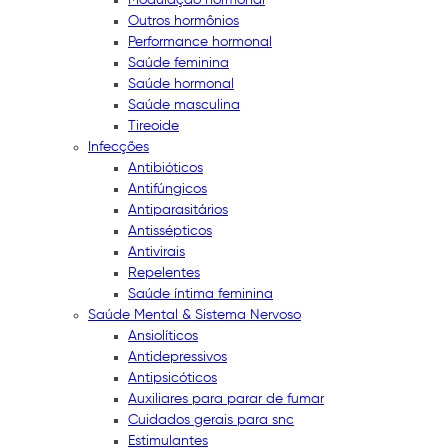
Outros hormônios
Performance hormonal
Saúde feminina
Saúde hormonal
Saúde masculina
Tireoide
Infecções
Antibióticos
Antifúngicos
Antiparasitários
Antissépticos
Antivirais
Repelentes
Saúde íntima feminina
Saúde Mental & Sistema Nervoso
Ansiolíticos
Antidepressivos
Antipsicóticos
Auxiliares para parar de fumar
Cuidados gerais para snc
Estimulantes