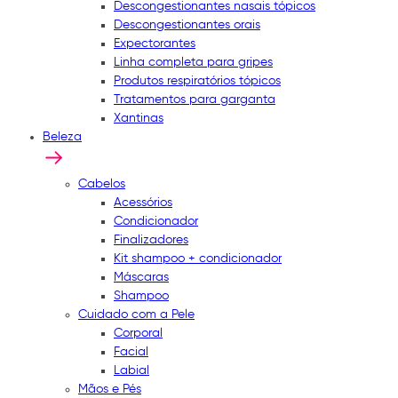
Descongestionantes nasais tópicos
Descongestionantes orais
Expectorantes
Linha completa para gripes
Produtos respiratórios tópicos
Tratamentos para garganta
Xantinas
Beleza
Cabelos
Acessórios
Condicionador
Finalizadores
Kit shampoo + condicionador
Máscaras
Shampoo
Cuidado com a Pele
Corporal
Facial
Labial
Mãos e Pés