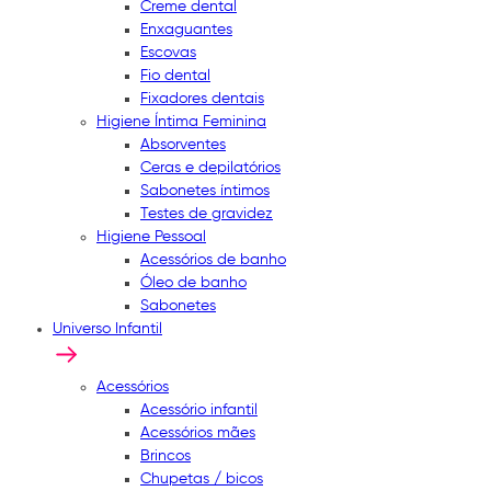
Creme dental
Enxaguantes
Escovas
Fio dental
Fixadores dentais
Higiene Íntima Feminina
Absorventes
Ceras e depilatórios
Sabonetes íntimos
Testes de gravidez
Higiene Pessoal
Acessórios de banho
Óleo de banho
Sabonetes
Universo Infantil
Acessórios
Acessório infantil
Acessórios mães
Brincos
Chupetas / bicos