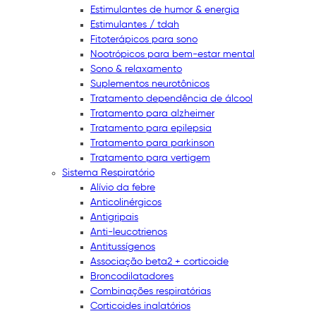
Estimulantes de humor & energia
Estimulantes / tdah
Fitoterápicos para sono
Nootrópicos para bem-estar mental
Sono & relaxamento
Suplementos neurotônicos
Tratamento dependência de álcool
Tratamento para alzheimer
Tratamento para epilepsia
Tratamento para parkinson
Tratamento para vertigem
Sistema Respiratório
Alívio da febre
Anticolinérgicos
Antigripais
Anti-leucotrienos
Antitussígenos
Associação beta2 + corticoide
Broncodilatadores
Combinações respiratórias
Corticoides inalatórios