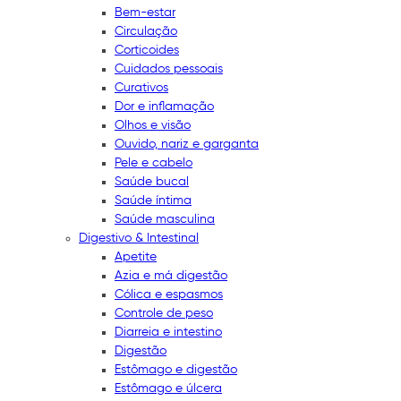
Bem-estar
Circulação
Corticoides
Cuidados pessoais
Curativos
Dor e inflamação
Olhos e visão
Ouvido, nariz e garganta
Pele e cabelo
Saúde bucal
Saúde íntima
Saúde masculina
Digestivo & Intestinal
Apetite
Azia e má digestão
Cólica e espasmos
Controle de peso
Diarreia e intestino
Digestão
Estômago e digestão
Estômago e úlcera