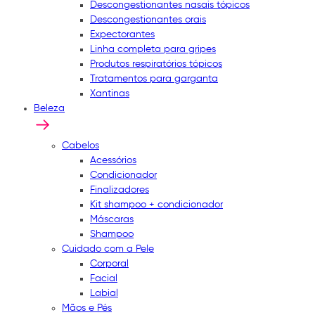
Descongestionantes nasais tópicos
Descongestionantes orais
Expectorantes
Linha completa para gripes
Produtos respiratórios tópicos
Tratamentos para garganta
Xantinas
Beleza
Cabelos
Acessórios
Condicionador
Finalizadores
Kit shampoo + condicionador
Máscaras
Shampoo
Cuidado com a Pele
Corporal
Facial
Labial
Mãos e Pés