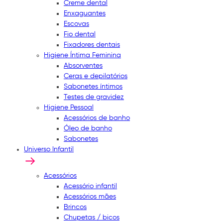
Creme dental
Enxaguantes
Escovas
Fio dental
Fixadores dentais
Higiene Íntima Feminina
Absorventes
Ceras e depilatórios
Sabonetes íntimos
Testes de gravidez
Higiene Pessoal
Acessórios de banho
Óleo de banho
Sabonetes
Universo Infantil
Acessórios
Acessório infantil
Acessórios mães
Brincos
Chupetas / bicos