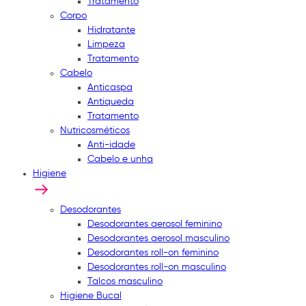
Tratamento
Corpo
Hidratante
Limpeza
Tratamento
Cabelo
Anticaspa
Antiqueda
Tratamento
Nutricosméticos
Anti-idade
Cabelo e unha
Higiene
Desodorantes
Desodorantes aerosol feminino
Desodorantes aerosol masculino
Desodorantes roll-on feminino
Desodorantes roll-on masculino
Talcos masculino
Higiene Bucal