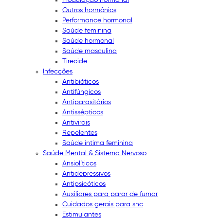
Outros hormônios
Performance hormonal
Saúde feminina
Saúde hormonal
Saúde masculina
Tireoide
Infecções
Antibióticos
Antifúngicos
Antiparasitários
Antissépticos
Antivirais
Repelentes
Saúde íntima feminina
Saúde Mental & Sistema Nervoso
Ansiolíticos
Antidepressivos
Antipsicóticos
Auxiliares para parar de fumar
Cuidados gerais para snc
Estimulantes