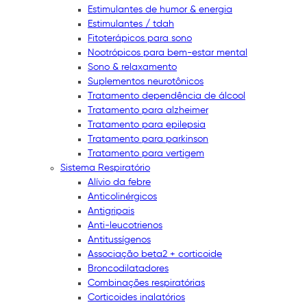
Estimulantes de humor & energia
Estimulantes / tdah
Fitoterápicos para sono
Nootrópicos para bem-estar mental
Sono & relaxamento
Suplementos neurotônicos
Tratamento dependência de álcool
Tratamento para alzheimer
Tratamento para epilepsia
Tratamento para parkinson
Tratamento para vertigem
Sistema Respiratório
Alívio da febre
Anticolinérgicos
Antigripais
Anti-leucotrienos
Antitussígenos
Associação beta2 + corticoide
Broncodilatadores
Combinações respiratórias
Corticoides inalatórios