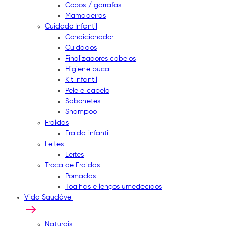
Copos / garrafas
Mamadeiras
Cuidado Infantil
Condicionador
Cuidados
Finalizadores cabelos
Higiene bucal
Kit infantil
Pele e cabelo
Sabonetes
Shampoo
Fraldas
Fralda infantil
Leites
Leites
Troca de Fraldas
Pomadas
Toalhas e lenços umedecidos
Vida Saudável
Naturais