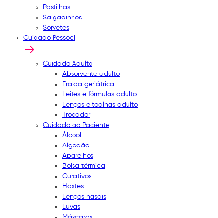
Pastilhas
Salgadinhos
Sorvetes
Cuidado Pessoal
Cuidado Adulto
Absorvente adulto
Fralda geriátrica
Leites e fórmulas adulto
Lenços e toalhas adulto
Trocador
Cuidado ao Paciente
Álcool
Algodão
Aparelhos
Bolsa térmica
Curativos
Hastes
Lenços nasais
Luvas
Máscaras