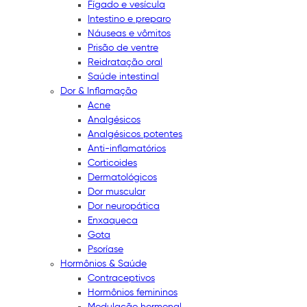
Fígado e vesícula
Intestino e preparo
Náuseas e vômitos
Prisão de ventre
Reidratação oral
Saúde intestinal
Dor & Inflamação
Acne
Analgésicos
Analgésicos potentes
Anti-inflamatórios
Corticoides
Dermatológicos
Dor muscular
Dor neuropática
Enxaqueca
Gota
Psoríase
Hormônios & Saúde
Contraceptivos
Hormônios femininos
Modulação hormonal