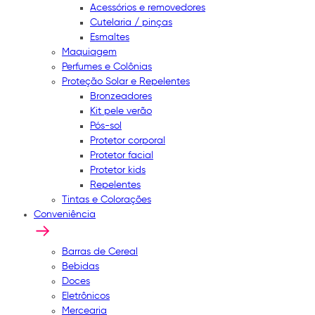
Acessórios e removedores
Cutelaria / pinças
Esmaltes
Maquiagem
Perfumes e Colônias
Proteção Solar e Repelentes
Bronzeadores
Kit pele verão
Pós-sol
Protetor corporal
Protetor facial
Protetor kids
Repelentes
Tintas e Colorações
Conveniência
Barras de Cereal
Bebidas
Doces
Eletrônicos
Mercearia