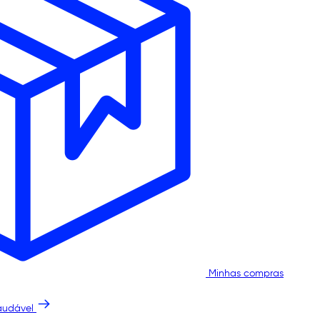
Minhas compras
audável