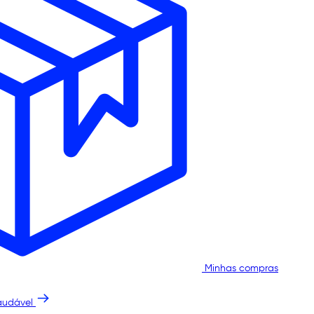
Minhas compras
audável