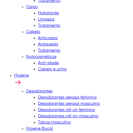
Tratamento
Corpo
Hidratante
Limpeza
Tratamento
Cabelo
Anticaspa
Antiqueda
Tratamento
Nutricosméticos
Anti-idade
Cabelo e unha
Higiene
Desodorantes
Desodorantes aerosol feminino
Desodorantes aerosol masculino
Desodorantes roll-on feminino
Desodorantes roll-on masculino
Talcos masculino
Higiene Bucal