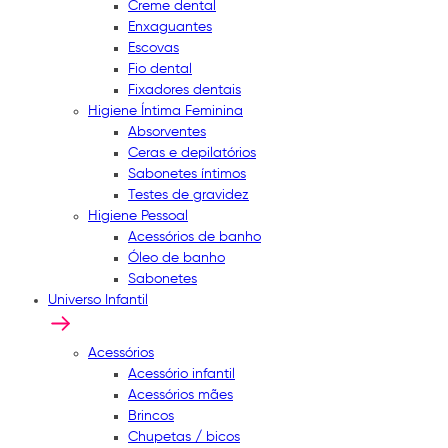
Creme dental
Enxaguantes
Escovas
Fio dental
Fixadores dentais
Higiene Íntima Feminina
Absorventes
Ceras e depilatórios
Sabonetes íntimos
Testes de gravidez
Higiene Pessoal
Acessórios de banho
Óleo de banho
Sabonetes
Universo Infantil
Acessórios
Acessório infantil
Acessórios mães
Brincos
Chupetas / bicos