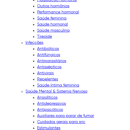
Outros hormônios
Performance hormonal
Saúde feminina
Saúde hormonal
Saúde masculina
Tireoide
Infecções
Antibióticos
Antifúngicos
Antiparasitários
Antissépticos
Antivirais
Repelentes
Saúde íntima feminina
Saúde Mental & Sistema Nervoso
Ansiolíticos
Antidepressivos
Antipsicóticos
Auxiliares para parar de fumar
Cuidados gerais para snc
Estimulantes