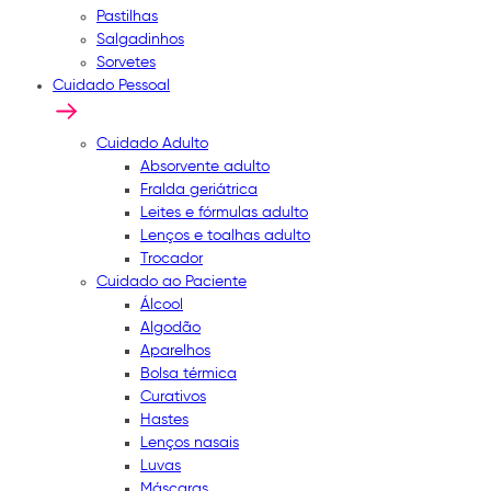
Pastilhas
Salgadinhos
Sorvetes
Cuidado Pessoal
Cuidado Adulto
Absorvente adulto
Fralda geriátrica
Leites e fórmulas adulto
Lenços e toalhas adulto
Trocador
Cuidado ao Paciente
Álcool
Algodão
Aparelhos
Bolsa térmica
Curativos
Hastes
Lenços nasais
Luvas
Máscaras