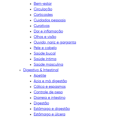
Bem-estar
Circulação
Corticoides
Cuidados pessoais
Curativos
Dor e inflamação
Olhos e visão
Ouvido, nariz e garganta
Pele e cabelo
Saúde bucal
Saúde íntima
Saúde masculina
Digestivo & Intestinal
Apetite
Azia e má digestão
Cólica e espasmos
Controle de peso
Diarreia e intestino
Digestão
Estômago e digestão
Estômago e úlcera