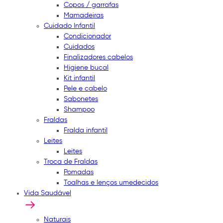
Copos / garrafas
Mamadeiras
Cuidado Infantil
Condicionador
Cuidados
Finalizadores cabelos
Higiene bucal
Kit infantil
Pele e cabelo
Sabonetes
Shampoo
Fraldas
Fralda infantil
Leites
Leites
Troca de Fraldas
Pomadas
Toalhas e lenços umedecidos
Vida Saudável
Naturais