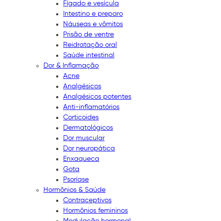
Fígado e vesícula
Intestino e preparo
Náuseas e vômitos
Prisão de ventre
Reidratação oral
Saúde intestinal
Dor & Inflamação
Acne
Analgésicos
Analgésicos potentes
Anti-inflamatórios
Corticoides
Dermatológicos
Dor muscular
Dor neuropática
Enxaqueca
Gota
Psoríase
Hormônios & Saúde
Contraceptivos
Hormônios femininos
Modulação hormonal