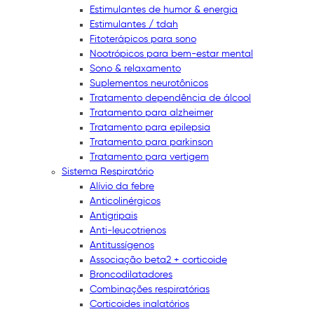
Estimulantes de humor & energia
Estimulantes / tdah
Fitoterápicos para sono
Nootrópicos para bem-estar mental
Sono & relaxamento
Suplementos neurotônicos
Tratamento dependência de álcool
Tratamento para alzheimer
Tratamento para epilepsia
Tratamento para parkinson
Tratamento para vertigem
Sistema Respiratório
Alívio da febre
Anticolinérgicos
Antigripais
Anti-leucotrienos
Antitussígenos
Associação beta2 + corticoide
Broncodilatadores
Combinações respiratórias
Corticoides inalatórios