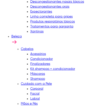
Descongestionantes nasais tópicos
Descongestionantes orais
Expectorantes
Linha completa para gripes
Produtos respiratórios tópicos
Tratamentos para garganta
Xantinas
Beleza
Cabelos
Acessórios
Condicionador
Finalizadores
Kit shampoo + condicionador
Máscaras
Shampoo
Cuidado com a Pele
Corporal
Facial
Labial
Mãos e Pés