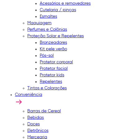
Acessórios e removedores
Cutelaria / pinças
Esmaltes
Maquiagem
Perfumes e Colônias
Proteção Solar e Repelentes
Bronzeadores
Kit pele verão
Pós-sol
Protetor corporal
Protetor facial
Protetor kids
Repelentes
Tintas e Colorações
Conveniência
Barras de Cereal
Bebidas
Doces
Eletrônicos
Mercearia