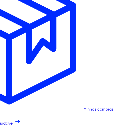
Minhas compras
audável