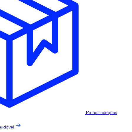
Minhas compras
audável