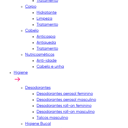
Tratamento
Corpo
Hidratante
Limpeza
Tratamento
Cabelo
Anticaspa
Antiqueda
Tratamento
Nutricosméticos
Anti-idade
Cabelo e unha
Higiene
Desodorantes
Desodorantes aerosol feminino
Desodorantes aerosol masculino
Desodorantes roll-on feminino
Desodorantes roll-on masculino
Talcos masculino
Higiene Bucal