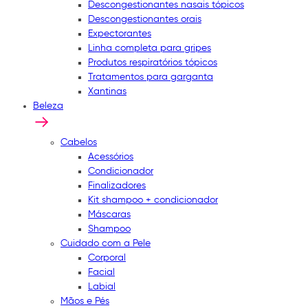
Descongestionantes nasais tópicos
Descongestionantes orais
Expectorantes
Linha completa para gripes
Produtos respiratórios tópicos
Tratamentos para garganta
Xantinas
Beleza
Cabelos
Acessórios
Condicionador
Finalizadores
Kit shampoo + condicionador
Máscaras
Shampoo
Cuidado com a Pele
Corporal
Facial
Labial
Mãos e Pés