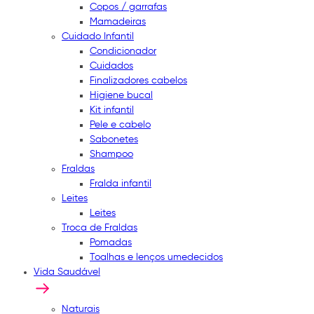
Copos / garrafas
Mamadeiras
Cuidado Infantil
Condicionador
Cuidados
Finalizadores cabelos
Higiene bucal
Kit infantil
Pele e cabelo
Sabonetes
Shampoo
Fraldas
Fralda infantil
Leites
Leites
Troca de Fraldas
Pomadas
Toalhas e lenços umedecidos
Vida Saudável
Naturais