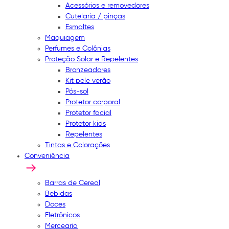
Acessórios e removedores
Cutelaria / pinças
Esmaltes
Maquiagem
Perfumes e Colônias
Proteção Solar e Repelentes
Bronzeadores
Kit pele verão
Pós-sol
Protetor corporal
Protetor facial
Protetor kids
Repelentes
Tintas e Colorações
Conveniência
Barras de Cereal
Bebidas
Doces
Eletrônicos
Mercearia