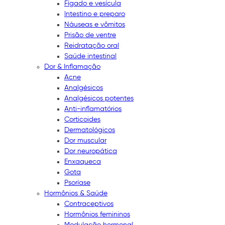
Fígado e vesícula
Intestino e preparo
Náuseas e vômitos
Prisão de ventre
Reidratação oral
Saúde intestinal
Dor & Inflamação
Acne
Analgésicos
Analgésicos potentes
Anti-inflamatórios
Corticoides
Dermatológicos
Dor muscular
Dor neuropática
Enxaqueca
Gota
Psoríase
Hormônios & Saúde
Contraceptivos
Hormônios femininos
Modulação hormonal