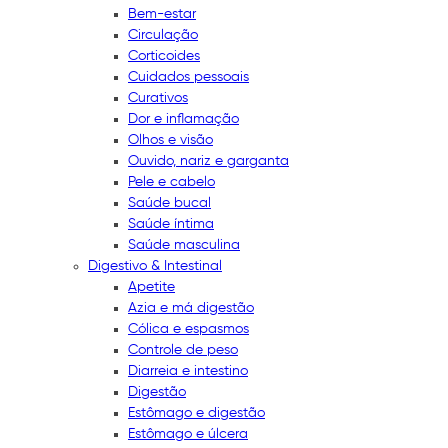
Bem-estar
Circulação
Corticoides
Cuidados pessoais
Curativos
Dor e inflamação
Olhos e visão
Ouvido, nariz e garganta
Pele e cabelo
Saúde bucal
Saúde íntima
Saúde masculina
Digestivo & Intestinal
Apetite
Azia e má digestão
Cólica e espasmos
Controle de peso
Diarreia e intestino
Digestão
Estômago e digestão
Estômago e úlcera