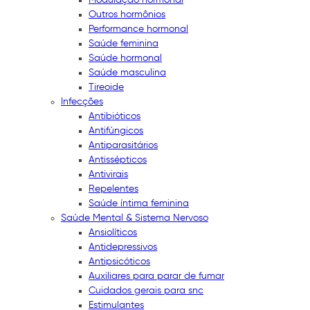
Outros hormônios
Performance hormonal
Saúde feminina
Saúde hormonal
Saúde masculina
Tireoide
Infecções
Antibióticos
Antifúngicos
Antiparasitários
Antissépticos
Antivirais
Repelentes
Saúde íntima feminina
Saúde Mental & Sistema Nervoso
Ansiolíticos
Antidepressivos
Antipsicóticos
Auxiliares para parar de fumar
Cuidados gerais para snc
Estimulantes