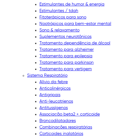
Estimulantes de humor & energia
Estimulantes / tdah
Fitoterápicos para sono
Nootrópicos para bem-estar mental
Sono & relaxamento
Suplementos neurotônicos
Tratamento dependência de álcool
Tratamento para alzheimer
Tratamento para epilepsia
Tratamento para parkinson
Tratamento para vertigem
Sistema Respiratório
Alívio da febre
Anticolinérgicos
Antigripais
Anti-leucotrienos
Antitussígenos
Associação beta2 + corticoide
Broncodilatadores
Combinações respiratórias
Corticoides inalatórios