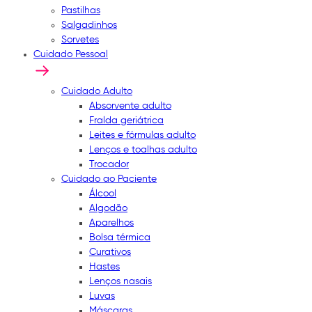
Pastilhas
Salgadinhos
Sorvetes
Cuidado Pessoal
Cuidado Adulto
Absorvente adulto
Fralda geriátrica
Leites e fórmulas adulto
Lenços e toalhas adulto
Trocador
Cuidado ao Paciente
Álcool
Algodão
Aparelhos
Bolsa térmica
Curativos
Hastes
Lenços nasais
Luvas
Máscaras