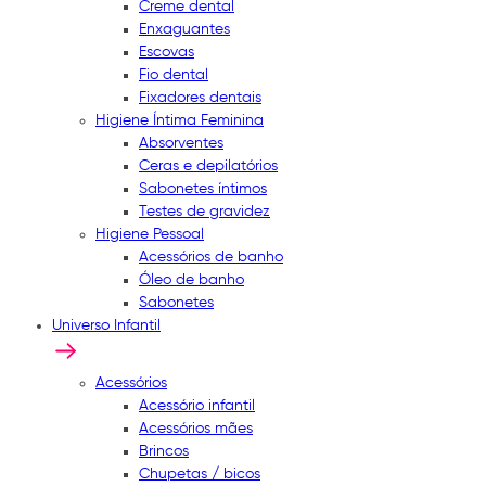
Creme dental
Enxaguantes
Escovas
Fio dental
Fixadores dentais
Higiene Íntima Feminina
Absorventes
Ceras e depilatórios
Sabonetes íntimos
Testes de gravidez
Higiene Pessoal
Acessórios de banho
Óleo de banho
Sabonetes
Universo Infantil
Acessórios
Acessório infantil
Acessórios mães
Brincos
Chupetas / bicos