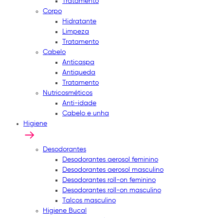
Tratamento
Corpo
Hidratante
Limpeza
Tratamento
Cabelo
Anticaspa
Antiqueda
Tratamento
Nutricosméticos
Anti-idade
Cabelo e unha
Higiene
Desodorantes
Desodorantes aerosol feminino
Desodorantes aerosol masculino
Desodorantes roll-on feminino
Desodorantes roll-on masculino
Talcos masculino
Higiene Bucal