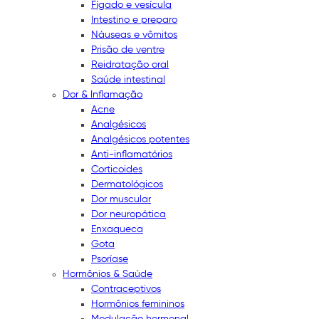
Fígado e vesícula
Intestino e preparo
Náuseas e vômitos
Prisão de ventre
Reidratação oral
Saúde intestinal
Dor & Inflamação
Acne
Analgésicos
Analgésicos potentes
Anti-inflamatórios
Corticoides
Dermatológicos
Dor muscular
Dor neuropática
Enxaqueca
Gota
Psoríase
Hormônios & Saúde
Contraceptivos
Hormônios femininos
Modulação hormonal