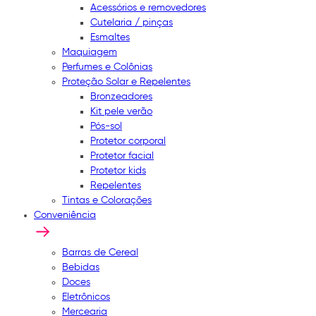
Acessórios e removedores
Cutelaria / pinças
Esmaltes
Maquiagem
Perfumes e Colônias
Proteção Solar e Repelentes
Bronzeadores
Kit pele verão
Pós-sol
Protetor corporal
Protetor facial
Protetor kids
Repelentes
Tintas e Colorações
Conveniência
Barras de Cereal
Bebidas
Doces
Eletrônicos
Mercearia