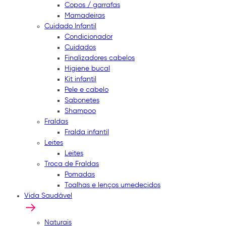
Copos / garrafas
Mamadeiras
Cuidado Infantil
Condicionador
Cuidados
Finalizadores cabelos
Higiene bucal
Kit infantil
Pele e cabelo
Sabonetes
Shampoo
Fraldas
Fralda infantil
Leites
Leites
Troca de Fraldas
Pomadas
Toalhas e lenços umedecidos
Vida Saudável
Naturais