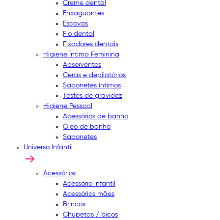
Creme dental
Enxaguantes
Escovas
Fio dental
Fixadores dentais
Higiene Íntima Feminina
Absorventes
Ceras e depilatórios
Sabonetes íntimos
Testes de gravidez
Higiene Pessoal
Acessórios de banho
Óleo de banho
Sabonetes
Universo Infantil
Acessórios
Acessório infantil
Acessórios mães
Brincos
Chupetas / bicos