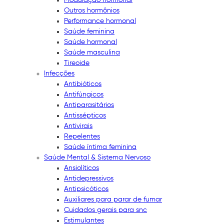
Outros hormônios
Performance hormonal
Saúde feminina
Saúde hormonal
Saúde masculina
Tireoide
Infecções
Antibióticos
Antifúngicos
Antiparasitários
Antissépticos
Antivirais
Repelentes
Saúde íntima feminina
Saúde Mental & Sistema Nervoso
Ansiolíticos
Antidepressivos
Antipsicóticos
Auxiliares para parar de fumar
Cuidados gerais para snc
Estimulantes