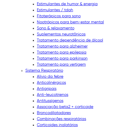
Estimulantes de humor & energia
Estimulantes / tdah
Fitoterápicos para sono
Nootrópicos para bem-estar mental
Sono & relaxamento
Suplementos neurotônicos
Tratamento dependência de álcool
Tratamento para alzheimer
Tratamento para epilepsia
Tratamento para parkinson
Tratamento para vertigem
Sistema Respiratório
Alívio da febre
Anticolinérgicos
Antigripais
Anti-leucotrienos
Antitussígenos
Associação beta2 + corticoide
Broncodilatadores
Combinações respiratórias
Corticoides inalatórios