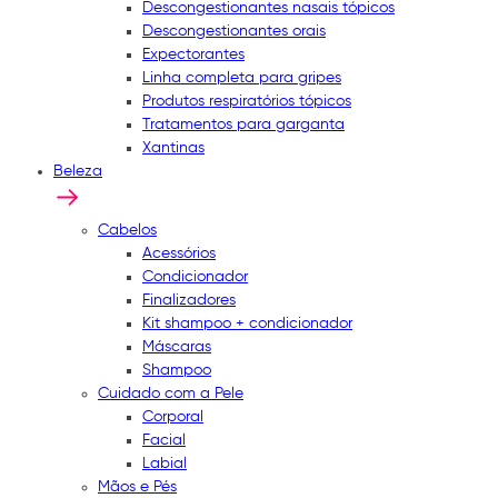
Descongestionantes nasais tópicos
Descongestionantes orais
Expectorantes
Linha completa para gripes
Produtos respiratórios tópicos
Tratamentos para garganta
Xantinas
Beleza
Cabelos
Acessórios
Condicionador
Finalizadores
Kit shampoo + condicionador
Máscaras
Shampoo
Cuidado com a Pele
Corporal
Facial
Labial
Mãos e Pés