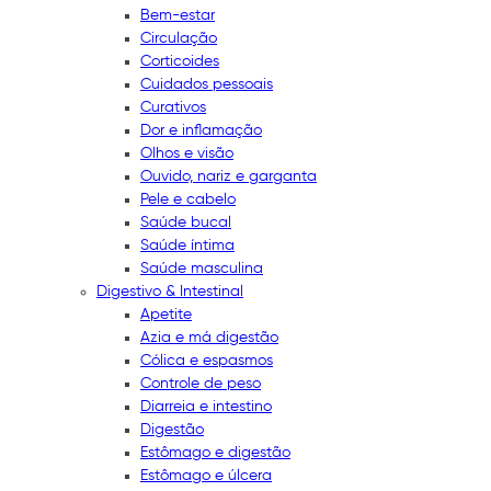
Bem-estar
Circulação
Corticoides
Cuidados pessoais
Curativos
Dor e inflamação
Olhos e visão
Ouvido, nariz e garganta
Pele e cabelo
Saúde bucal
Saúde íntima
Saúde masculina
Digestivo & Intestinal
Apetite
Azia e má digestão
Cólica e espasmos
Controle de peso
Diarreia e intestino
Digestão
Estômago e digestão
Estômago e úlcera