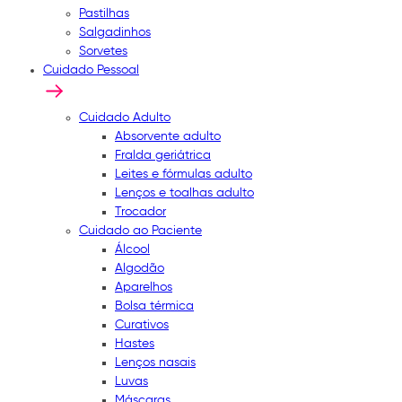
Pastilhas
Salgadinhos
Sorvetes
Cuidado Pessoal
Cuidado Adulto
Absorvente adulto
Fralda geriátrica
Leites e fórmulas adulto
Lenços e toalhas adulto
Trocador
Cuidado ao Paciente
Álcool
Algodão
Aparelhos
Bolsa térmica
Curativos
Hastes
Lenços nasais
Luvas
Máscaras