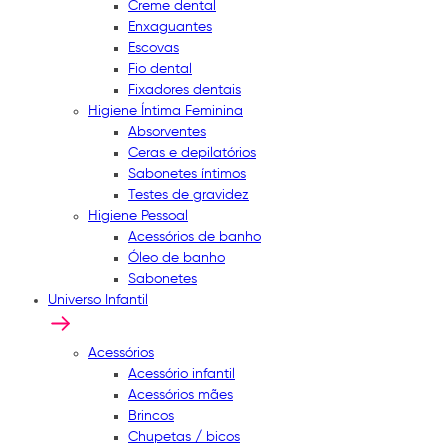
Creme dental
Enxaguantes
Escovas
Fio dental
Fixadores dentais
Higiene Íntima Feminina
Absorventes
Ceras e depilatórios
Sabonetes íntimos
Testes de gravidez
Higiene Pessoal
Acessórios de banho
Óleo de banho
Sabonetes
Universo Infantil
Acessórios
Acessório infantil
Acessórios mães
Brincos
Chupetas / bicos