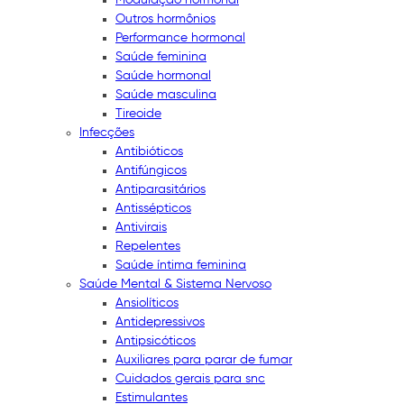
Outros hormônios
Performance hormonal
Saúde feminina
Saúde hormonal
Saúde masculina
Tireoide
Infecções
Antibióticos
Antifúngicos
Antiparasitários
Antissépticos
Antivirais
Repelentes
Saúde íntima feminina
Saúde Mental & Sistema Nervoso
Ansiolíticos
Antidepressivos
Antipsicóticos
Auxiliares para parar de fumar
Cuidados gerais para snc
Estimulantes