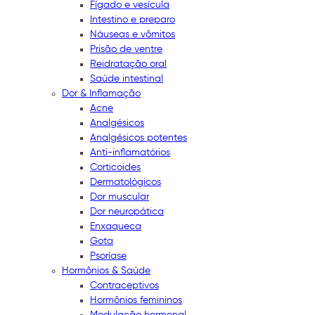
Fígado e vesícula
Intestino e preparo
Náuseas e vômitos
Prisão de ventre
Reidratação oral
Saúde intestinal
Dor & Inflamação
Acne
Analgésicos
Analgésicos potentes
Anti-inflamatórios
Corticoides
Dermatológicos
Dor muscular
Dor neuropática
Enxaqueca
Gota
Psoríase
Hormônios & Saúde
Contraceptivos
Hormônios femininos
Modulação hormonal