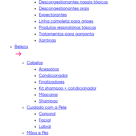
Descongestionantes nasais tópicos
Descongestionantes orais
Expectorantes
Linha completa para gripes
Produtos respiratórios tópicos
Tratamentos para garganta
Xantinas
Beleza
Cabelos
Acessórios
Condicionador
Finalizadores
Kit shampoo + condicionador
Máscaras
Shampoo
Cuidado com a Pele
Corporal
Facial
Labial
Mãos e Pés