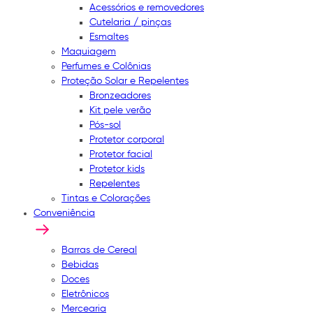
Acessórios e removedores
Cutelaria / pinças
Esmaltes
Maquiagem
Perfumes e Colônias
Proteção Solar e Repelentes
Bronzeadores
Kit pele verão
Pós-sol
Protetor corporal
Protetor facial
Protetor kids
Repelentes
Tintas e Colorações
Conveniência
Barras de Cereal
Bebidas
Doces
Eletrônicos
Mercearia