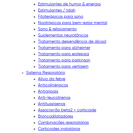
Estimulantes de humor & energia
Estimulantes / tdah
Fitoterápicos para sono
Nootrópicos para bem-estar mental
Sono & relaxamento
Suplementos neurotônicos
Tratamento dependência de álcool
Tratamento para alzheimer
Tratamento para epilepsia
Tratamento para parkinson
Tratamento para vertigem
Sistema Respiratório
Alívio da febre
Anticolinérgicos
Antigripais
Anti-leucotrienos
Antitussígenos
Associação beta2 + corticoide
Broncodilatadores
Combinações respiratórias
Corticoides inalatórios