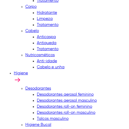
Tratamento
Corpo
Hidratante
Limpeza
Tratamento
Cabelo
Anticaspa
Antiqueda
Tratamento
Nutricosméticos
Anti-idade
Cabelo e unha
Higiene
Desodorantes
Desodorantes aerosol feminino
Desodorantes aerosol masculino
Desodorantes roll-on feminino
Desodorantes roll-on masculino
Talcos masculino
Higiene Bucal