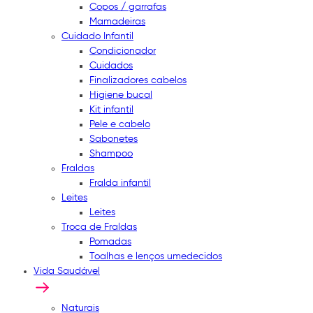
Copos / garrafas
Mamadeiras
Cuidado Infantil
Condicionador
Cuidados
Finalizadores cabelos
Higiene bucal
Kit infantil
Pele e cabelo
Sabonetes
Shampoo
Fraldas
Fralda infantil
Leites
Leites
Troca de Fraldas
Pomadas
Toalhas e lenços umedecidos
Vida Saudável
Naturais