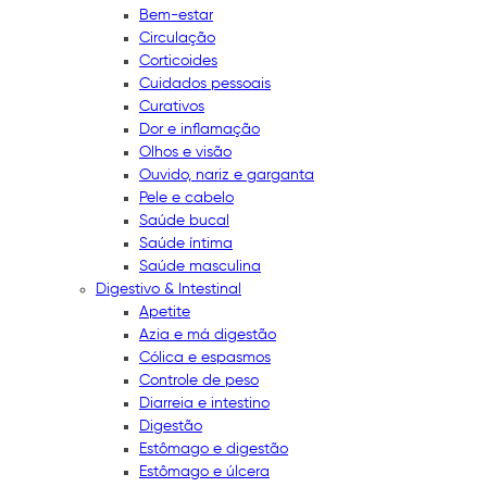
Bem-estar
Circulação
Corticoides
Cuidados pessoais
Curativos
Dor e inflamação
Olhos e visão
Ouvido, nariz e garganta
Pele e cabelo
Saúde bucal
Saúde íntima
Saúde masculina
Digestivo & Intestinal
Apetite
Azia e má digestão
Cólica e espasmos
Controle de peso
Diarreia e intestino
Digestão
Estômago e digestão
Estômago e úlcera