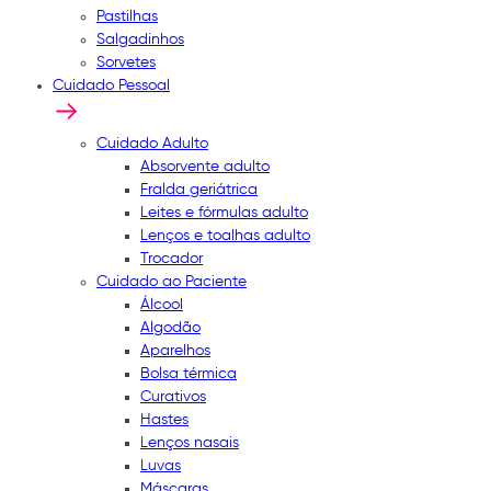
Pastilhas
Salgadinhos
Sorvetes
Cuidado Pessoal
Cuidado Adulto
Absorvente adulto
Fralda geriátrica
Leites e fórmulas adulto
Lenços e toalhas adulto
Trocador
Cuidado ao Paciente
Álcool
Algodão
Aparelhos
Bolsa térmica
Curativos
Hastes
Lenços nasais
Luvas
Máscaras