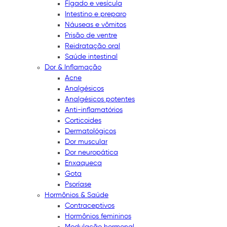
Fígado e vesícula
Intestino e preparo
Náuseas e vômitos
Prisão de ventre
Reidratação oral
Saúde intestinal
Dor & Inflamação
Acne
Analgésicos
Analgésicos potentes
Anti-inflamatórios
Corticoides
Dermatológicos
Dor muscular
Dor neuropática
Enxaqueca
Gota
Psoríase
Hormônios & Saúde
Contraceptivos
Hormônios femininos
Modulação hormonal