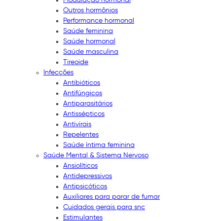
Outros hormônios
Performance hormonal
Saúde feminina
Saúde hormonal
Saúde masculina
Tireoide
Infecções
Antibióticos
Antifúngicos
Antiparasitários
Antissépticos
Antivirais
Repelentes
Saúde íntima feminina
Saúde Mental & Sistema Nervoso
Ansiolíticos
Antidepressivos
Antipsicóticos
Auxiliares para parar de fumar
Cuidados gerais para snc
Estimulantes