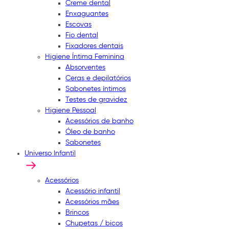
Creme dental
Enxaguantes
Escovas
Fio dental
Fixadores dentais
Higiene Íntima Feminina
Absorventes
Ceras e depilatórios
Sabonetes íntimos
Testes de gravidez
Higiene Pessoal
Acessórios de banho
Óleo de banho
Sabonetes
Universo Infantil
Acessórios
Acessório infantil
Acessórios mães
Brincos
Chupetas / bicos