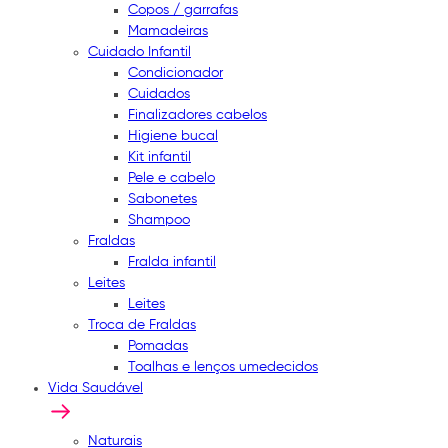
Copos / garrafas
Mamadeiras
Cuidado Infantil
Condicionador
Cuidados
Finalizadores cabelos
Higiene bucal
Kit infantil
Pele e cabelo
Sabonetes
Shampoo
Fraldas
Fralda infantil
Leites
Leites
Troca de Fraldas
Pomadas
Toalhas e lenços umedecidos
Vida Saudável
Naturais