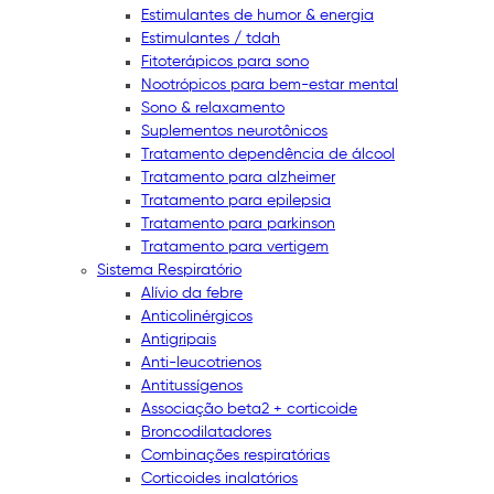
Estimulantes de humor & energia
Estimulantes / tdah
Fitoterápicos para sono
Nootrópicos para bem-estar mental
Sono & relaxamento
Suplementos neurotônicos
Tratamento dependência de álcool
Tratamento para alzheimer
Tratamento para epilepsia
Tratamento para parkinson
Tratamento para vertigem
Sistema Respiratório
Alívio da febre
Anticolinérgicos
Antigripais
Anti-leucotrienos
Antitussígenos
Associação beta2 + corticoide
Broncodilatadores
Combinações respiratórias
Corticoides inalatórios