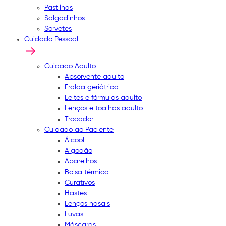
Pastilhas
Salgadinhos
Sorvetes
Cuidado Pessoal
Cuidado Adulto
Absorvente adulto
Fralda geriátrica
Leites e fórmulas adulto
Lenços e toalhas adulto
Trocador
Cuidado ao Paciente
Álcool
Algodão
Aparelhos
Bolsa térmica
Curativos
Hastes
Lenços nasais
Luvas
Máscaras