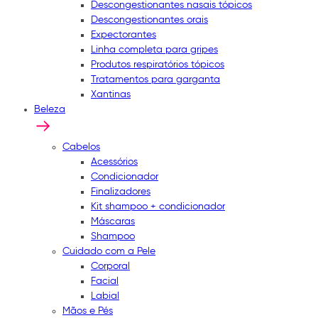
Descongestionantes nasais tópicos
Descongestionantes orais
Expectorantes
Linha completa para gripes
Produtos respiratórios tópicos
Tratamentos para garganta
Xantinas
Beleza
Cabelos
Acessórios
Condicionador
Finalizadores
Kit shampoo + condicionador
Máscaras
Shampoo
Cuidado com a Pele
Corporal
Facial
Labial
Mãos e Pés