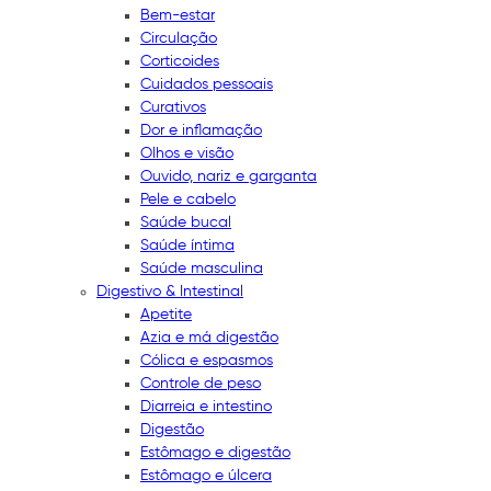
Bem-estar
Circulação
Corticoides
Cuidados pessoais
Curativos
Dor e inflamação
Olhos e visão
Ouvido, nariz e garganta
Pele e cabelo
Saúde bucal
Saúde íntima
Saúde masculina
Digestivo & Intestinal
Apetite
Azia e má digestão
Cólica e espasmos
Controle de peso
Diarreia e intestino
Digestão
Estômago e digestão
Estômago e úlcera