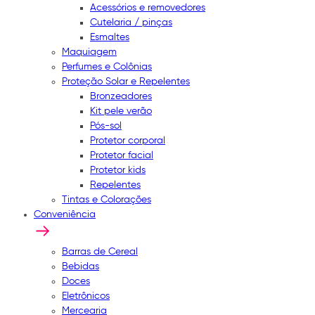
Acessórios e removedores
Cutelaria / pinças
Esmaltes
Maquiagem
Perfumes e Colônias
Proteção Solar e Repelentes
Bronzeadores
Kit pele verão
Pós-sol
Protetor corporal
Protetor facial
Protetor kids
Repelentes
Tintas e Colorações
Conveniência
Barras de Cereal
Bebidas
Doces
Eletrônicos
Mercearia