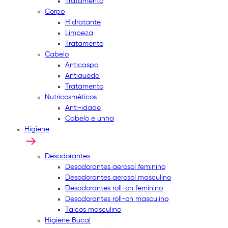
Tratamento
Corpo
Hidratante
Limpeza
Tratamento
Cabelo
Anticaspa
Antiqueda
Tratamento
Nutricosméticos
Anti-idade
Cabelo e unha
Higiene
Desodorantes
Desodorantes aerosol feminino
Desodorantes aerosol masculino
Desodorantes roll-on feminino
Desodorantes roll-on masculino
Talcos masculino
Higiene Bucal