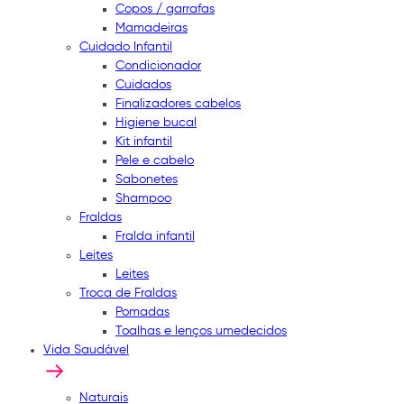
Copos / garrafas
Mamadeiras
Cuidado Infantil
Condicionador
Cuidados
Finalizadores cabelos
Higiene bucal
Kit infantil
Pele e cabelo
Sabonetes
Shampoo
Fraldas
Fralda infantil
Leites
Leites
Troca de Fraldas
Pomadas
Toalhas e lenços umedecidos
Vida Saudável
Naturais