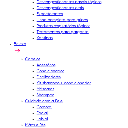
Descongestionantes nasais tópicos
Descongestionantes orais
Expectorantes
Linha completa para gripes
Produtos respiratórios tópicos
Tratamentos para garganta
Xantinas
Beleza
Cabelos
Acessórios
Condicionador
Finalizadores
Kit shampoo + condicionador
Máscaras
Shampoo
Cuidado com a Pele
Corporal
Facial
Labial
Mãos e Pés