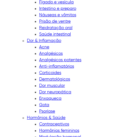
Fígado e vesícula
Intestino e preparo
Náuseas e vômitos
Prisão de ventre
Reidratação oral
Saúde intestinal
Dor & Inflamação
Acne
Analgésicos
Analgésicos potentes
Anti-inflamatórios
Corticoides
Dermatológicos
Dor muscular
Dor neuropática
Enxaqueca
Gota
Psoríase
Hormônios & Saúde
Contraceptivos
Hormônios femininos
Modulação hormonal