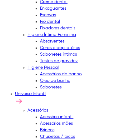
Creme dental
Enxaguantes
Escovas
Fio dental
Fixadores dentais
Higiene Íntima Feminina
Absorventes
Ceras e depilatórios
Sabonetes íntimos
Testes de gravidez
Higiene Pessoal
Acessórios de banho
Óleo de banho
Sabonetes
Universo Infantil
Acessórios
Acessório infantil
Acessórios mães
Brincos
Chupetas / bicos