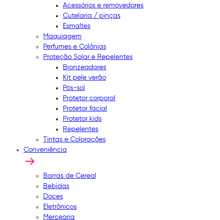
Acessórios e removedores
Cutelaria / pinças
Esmaltes
Maquiagem
Perfumes e Colônias
Proteção Solar e Repelentes
Bronzeadores
Kit pele verão
Pós-sol
Protetor corporal
Protetor facial
Protetor kids
Repelentes
Tintas e Colorações
Conveniência
Barras de Cereal
Bebidas
Doces
Eletrônicos
Mercearia