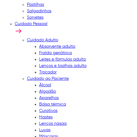
Pastilhas
Salgadinhos
Sorvetes
Cuidado Pessoal
Cuidado Adulto
Absorvente adulto
Fralda geriátrica
Leites e fórmulas adulto
Lenços e toalhas adulto
Trocador
Cuidado ao Paciente
Álcool
Algodão
Aparelhos
Bolsa térmica
Curativos
Hastes
Lenços nasais
Luvas
Máscaras