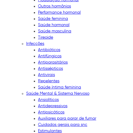
Outros hormônios
Performance hormonal
Saúde feminina
Saúde hormonal
Saúde masculina
Tireoide
Infecções
Antibióticos
Antifúngicos
Antiparasitários
Antissépticos
Antivirais
Repelentes
Saúde íntima feminina
Saúde Mental & Sistema Nervoso
Ansiolíticos
Antidepressivos
Antipsicóticos
Auxiliares para parar de fumar
Cuidados gerais para snc
Estimulantes