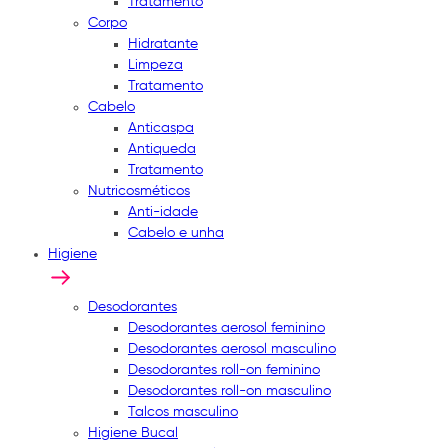
Tratamento
Corpo
Hidratante
Limpeza
Tratamento
Cabelo
Anticaspa
Antiqueda
Tratamento
Nutricosméticos
Anti-idade
Cabelo e unha
Higiene
Desodorantes
Desodorantes aerosol feminino
Desodorantes aerosol masculino
Desodorantes roll-on feminino
Desodorantes roll-on masculino
Talcos masculino
Higiene Bucal