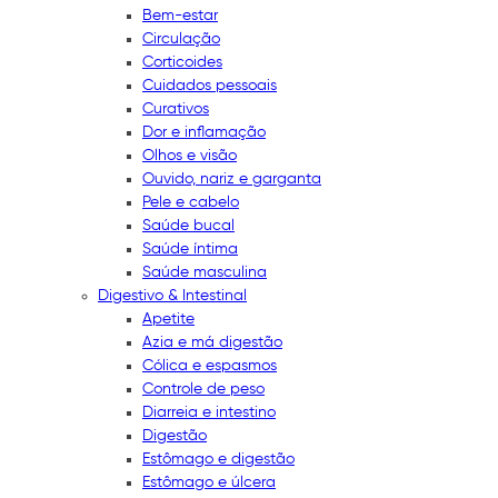
Bem-estar
Circulação
Corticoides
Cuidados pessoais
Curativos
Dor e inflamação
Olhos e visão
Ouvido, nariz e garganta
Pele e cabelo
Saúde bucal
Saúde íntima
Saúde masculina
Digestivo & Intestinal
Apetite
Azia e má digestão
Cólica e espasmos
Controle de peso
Diarreia e intestino
Digestão
Estômago e digestão
Estômago e úlcera