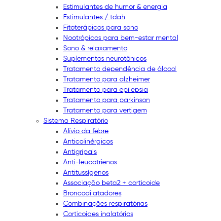
Estimulantes de humor & energia
Estimulantes / tdah
Fitoterápicos para sono
Nootrópicos para bem-estar mental
Sono & relaxamento
Suplementos neurotônicos
Tratamento dependência de álcool
Tratamento para alzheimer
Tratamento para epilepsia
Tratamento para parkinson
Tratamento para vertigem
Sistema Respiratório
Alívio da febre
Anticolinérgicos
Antigripais
Anti-leucotrienos
Antitussígenos
Associação beta2 + corticoide
Broncodilatadores
Combinações respiratórias
Corticoides inalatórios