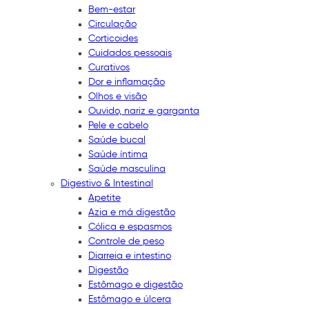
Bem-estar
Circulação
Corticoides
Cuidados pessoais
Curativos
Dor e inflamação
Olhos e visão
Ouvido, nariz e garganta
Pele e cabelo
Saúde bucal
Saúde íntima
Saúde masculina
Digestivo & Intestinal
Apetite
Azia e má digestão
Cólica e espasmos
Controle de peso
Diarreia e intestino
Digestão
Estômago e digestão
Estômago e úlcera