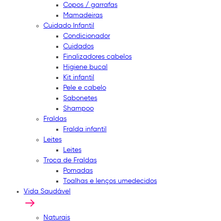
Copos / garrafas
Mamadeiras
Cuidado Infantil
Condicionador
Cuidados
Finalizadores cabelos
Higiene bucal
Kit infantil
Pele e cabelo
Sabonetes
Shampoo
Fraldas
Fralda infantil
Leites
Leites
Troca de Fraldas
Pomadas
Toalhas e lenços umedecidos
Vida Saudável
Naturais