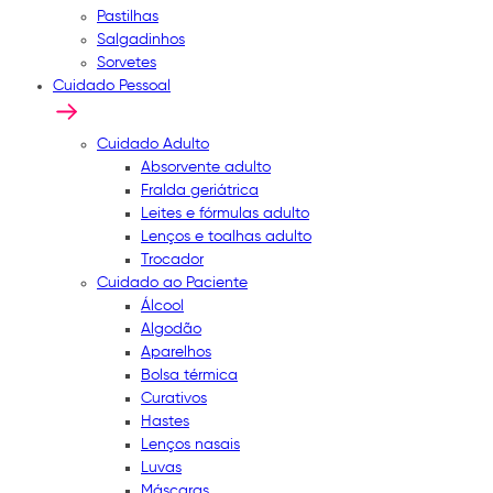
Pastilhas
Salgadinhos
Sorvetes
Cuidado Pessoal
Cuidado Adulto
Absorvente adulto
Fralda geriátrica
Leites e fórmulas adulto
Lenços e toalhas adulto
Trocador
Cuidado ao Paciente
Álcool
Algodão
Aparelhos
Bolsa térmica
Curativos
Hastes
Lenços nasais
Luvas
Máscaras