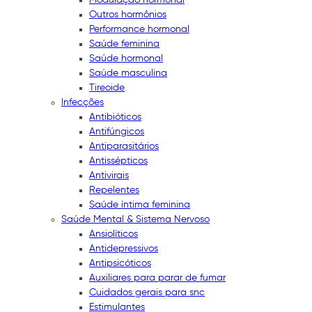
Outros hormônios
Performance hormonal
Saúde feminina
Saúde hormonal
Saúde masculina
Tireoide
Infecções
Antibióticos
Antifúngicos
Antiparasitários
Antissépticos
Antivirais
Repelentes
Saúde íntima feminina
Saúde Mental & Sistema Nervoso
Ansiolíticos
Antidepressivos
Antipsicóticos
Auxiliares para parar de fumar
Cuidados gerais para snc
Estimulantes