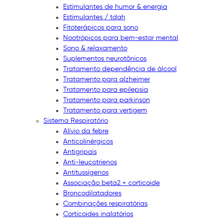
Estimulantes de humor & energia
Estimulantes / tdah
Fitoterápicos para sono
Nootrópicos para bem-estar mental
Sono & relaxamento
Suplementos neurotônicos
Tratamento dependência de álcool
Tratamento para alzheimer
Tratamento para epilepsia
Tratamento para parkinson
Tratamento para vertigem
Sistema Respiratório
Alívio da febre
Anticolinérgicos
Antigripais
Anti-leucotrienos
Antitussígenos
Associação beta2 + corticoide
Broncodilatadores
Combinações respiratórias
Corticoides inalatórios