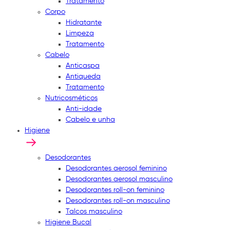
Tratamento
Corpo
Hidratante
Limpeza
Tratamento
Cabelo
Anticaspa
Antiqueda
Tratamento
Nutricosméticos
Anti-idade
Cabelo e unha
Higiene
Desodorantes
Desodorantes aerosol feminino
Desodorantes aerosol masculino
Desodorantes roll-on feminino
Desodorantes roll-on masculino
Talcos masculino
Higiene Bucal