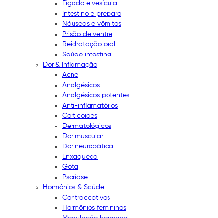
Fígado e vesícula
Intestino e preparo
Náuseas e vômitos
Prisão de ventre
Reidratação oral
Saúde intestinal
Dor & Inflamação
Acne
Analgésicos
Analgésicos potentes
Anti-inflamatórios
Corticoides
Dermatológicos
Dor muscular
Dor neuropática
Enxaqueca
Gota
Psoríase
Hormônios & Saúde
Contraceptivos
Hormônios femininos
Modulação hormonal