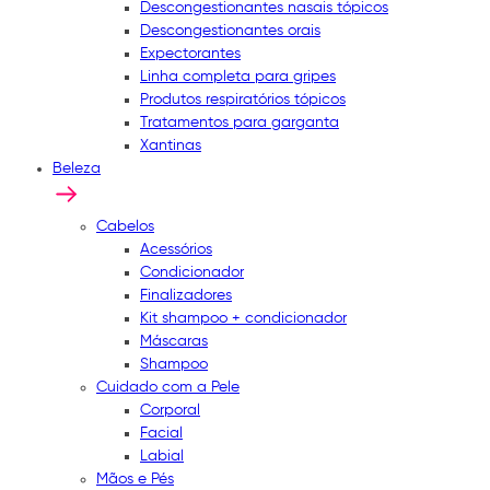
Descongestionantes nasais tópicos
Descongestionantes orais
Expectorantes
Linha completa para gripes
Produtos respiratórios tópicos
Tratamentos para garganta
Xantinas
Beleza
Cabelos
Acessórios
Condicionador
Finalizadores
Kit shampoo + condicionador
Máscaras
Shampoo
Cuidado com a Pele
Corporal
Facial
Labial
Mãos e Pés