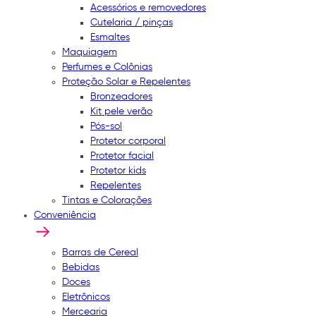
Acessórios e removedores
Cutelaria / pinças
Esmaltes
Maquiagem
Perfumes e Colônias
Proteção Solar e Repelentes
Bronzeadores
Kit pele verão
Pós-sol
Protetor corporal
Protetor facial
Protetor kids
Repelentes
Tintas e Colorações
Conveniência
Barras de Cereal
Bebidas
Doces
Eletrônicos
Mercearia