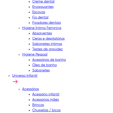
Creme dental
Enxaguantes
Escovas
Fio dental
Fixadores dentais
Higiene Íntima Feminina
Absorventes
Ceras e depilatórios
Sabonetes íntimos
Testes de gravidez
Higiene Pessoal
Acessórios de banho
Óleo de banho
Sabonetes
Universo Infantil
Acessórios
Acessório infantil
Acessórios mães
Brincos
Chupetas / bicos