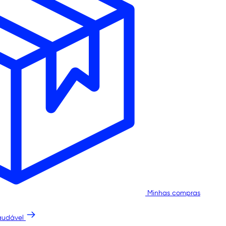
Minhas compras
audável