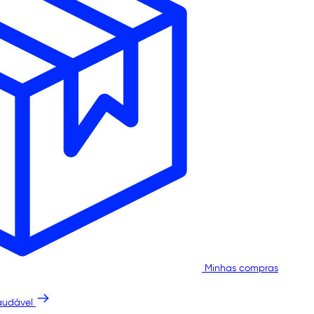
Minhas compras
audável