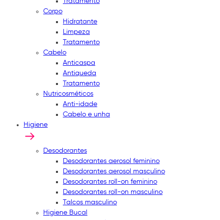
Tratamento
Corpo
Hidratante
Limpeza
Tratamento
Cabelo
Anticaspa
Antiqueda
Tratamento
Nutricosméticos
Anti-idade
Cabelo e unha
Higiene
Desodorantes
Desodorantes aerosol feminino
Desodorantes aerosol masculino
Desodorantes roll-on feminino
Desodorantes roll-on masculino
Talcos masculino
Higiene Bucal