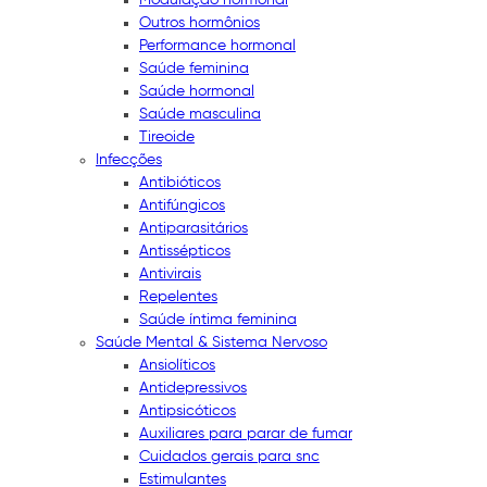
Outros hormônios
Performance hormonal
Saúde feminina
Saúde hormonal
Saúde masculina
Tireoide
Infecções
Antibióticos
Antifúngicos
Antiparasitários
Antissépticos
Antivirais
Repelentes
Saúde íntima feminina
Saúde Mental & Sistema Nervoso
Ansiolíticos
Antidepressivos
Antipsicóticos
Auxiliares para parar de fumar
Cuidados gerais para snc
Estimulantes