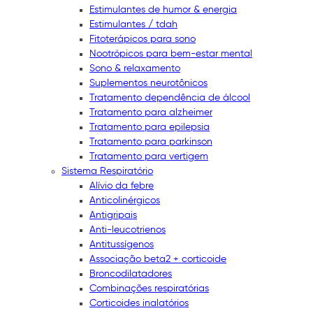
Estimulantes de humor & energia
Estimulantes / tdah
Fitoterápicos para sono
Nootrópicos para bem-estar mental
Sono & relaxamento
Suplementos neurotônicos
Tratamento dependência de álcool
Tratamento para alzheimer
Tratamento para epilepsia
Tratamento para parkinson
Tratamento para vertigem
Sistema Respiratório
Alívio da febre
Anticolinérgicos
Antigripais
Anti-leucotrienos
Antitussígenos
Associação beta2 + corticoide
Broncodilatadores
Combinações respiratórias
Corticoides inalatórios