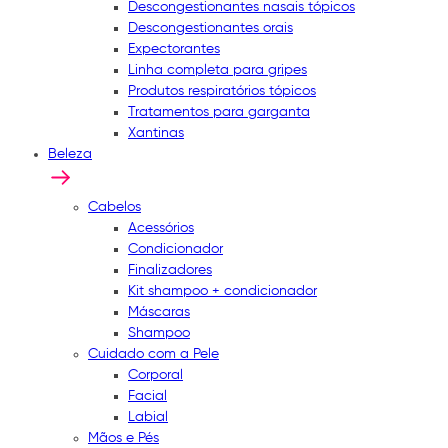
Descongestionantes nasais tópicos
Descongestionantes orais
Expectorantes
Linha completa para gripes
Produtos respiratórios tópicos
Tratamentos para garganta
Xantinas
Beleza
Cabelos
Acessórios
Condicionador
Finalizadores
Kit shampoo + condicionador
Máscaras
Shampoo
Cuidado com a Pele
Corporal
Facial
Labial
Mãos e Pés