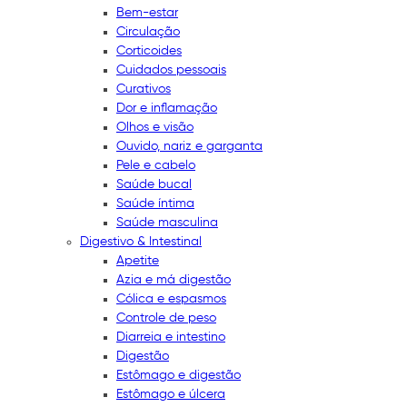
Bem-estar
Circulação
Corticoides
Cuidados pessoais
Curativos
Dor e inflamação
Olhos e visão
Ouvido, nariz e garganta
Pele e cabelo
Saúde bucal
Saúde íntima
Saúde masculina
Digestivo & Intestinal
Apetite
Azia e má digestão
Cólica e espasmos
Controle de peso
Diarreia e intestino
Digestão
Estômago e digestão
Estômago e úlcera