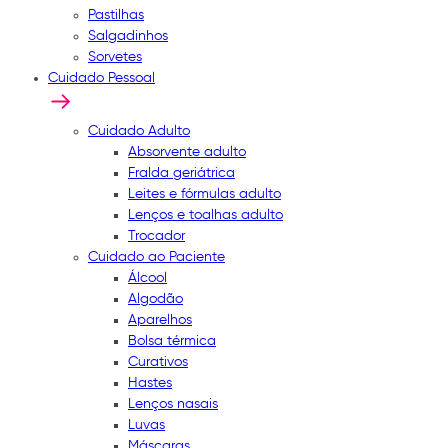
Pastilhas
Salgadinhos
Sorvetes
Cuidado Pessoal
Cuidado Adulto
Absorvente adulto
Fralda geriátrica
Leites e fórmulas adulto
Lenços e toalhas adulto
Trocador
Cuidado ao Paciente
Álcool
Algodão
Aparelhos
Bolsa térmica
Curativos
Hastes
Lenços nasais
Luvas
Máscaras