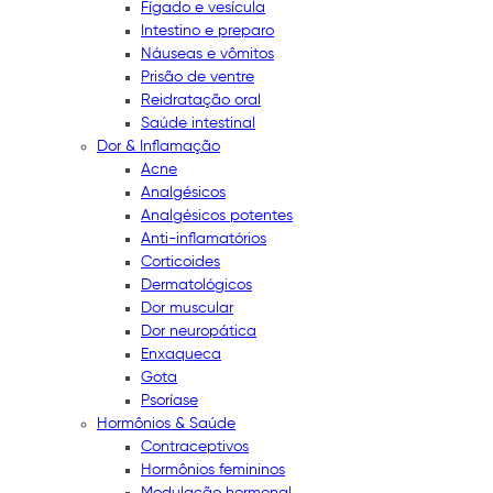
Fígado e vesícula
Intestino e preparo
Náuseas e vômitos
Prisão de ventre
Reidratação oral
Saúde intestinal
Dor & Inflamação
Acne
Analgésicos
Analgésicos potentes
Anti-inflamatórios
Corticoides
Dermatológicos
Dor muscular
Dor neuropática
Enxaqueca
Gota
Psoríase
Hormônios & Saúde
Contraceptivos
Hormônios femininos
Modulação hormonal