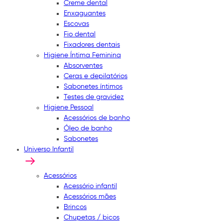
Creme dental
Enxaguantes
Escovas
Fio dental
Fixadores dentais
Higiene Íntima Feminina
Absorventes
Ceras e depilatórios
Sabonetes íntimos
Testes de gravidez
Higiene Pessoal
Acessórios de banho
Óleo de banho
Sabonetes
Universo Infantil
Acessórios
Acessório infantil
Acessórios mães
Brincos
Chupetas / bicos