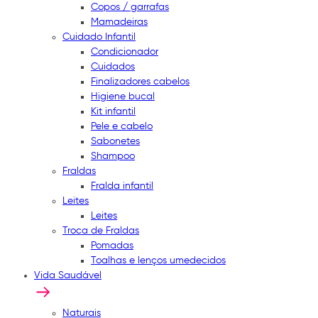
Copos / garrafas
Mamadeiras
Cuidado Infantil
Condicionador
Cuidados
Finalizadores cabelos
Higiene bucal
Kit infantil
Pele e cabelo
Sabonetes
Shampoo
Fraldas
Fralda infantil
Leites
Leites
Troca de Fraldas
Pomadas
Toalhas e lenços umedecidos
Vida Saudável
Naturais