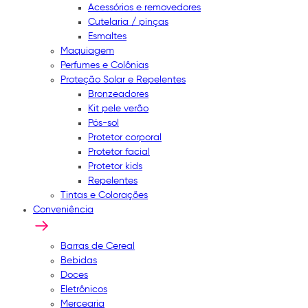
Acessórios e removedores
Cutelaria / pinças
Esmaltes
Maquiagem
Perfumes e Colônias
Proteção Solar e Repelentes
Bronzeadores
Kit pele verão
Pós-sol
Protetor corporal
Protetor facial
Protetor kids
Repelentes
Tintas e Colorações
Conveniência
Barras de Cereal
Bebidas
Doces
Eletrônicos
Mercearia