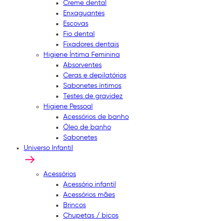
Creme dental
Enxaguantes
Escovas
Fio dental
Fixadores dentais
Higiene Íntima Feminina
Absorventes
Ceras e depilatórios
Sabonetes íntimos
Testes de gravidez
Higiene Pessoal
Acessórios de banho
Óleo de banho
Sabonetes
Universo Infantil
Acessórios
Acessório infantil
Acessórios mães
Brincos
Chupetas / bicos