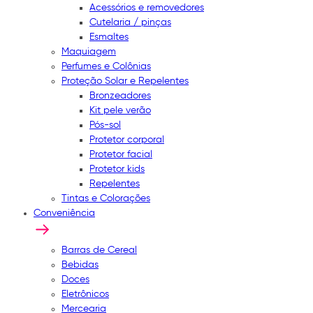
Acessórios e removedores
Cutelaria / pinças
Esmaltes
Maquiagem
Perfumes e Colônias
Proteção Solar e Repelentes
Bronzeadores
Kit pele verão
Pós-sol
Protetor corporal
Protetor facial
Protetor kids
Repelentes
Tintas e Colorações
Conveniência
Barras de Cereal
Bebidas
Doces
Eletrônicos
Mercearia