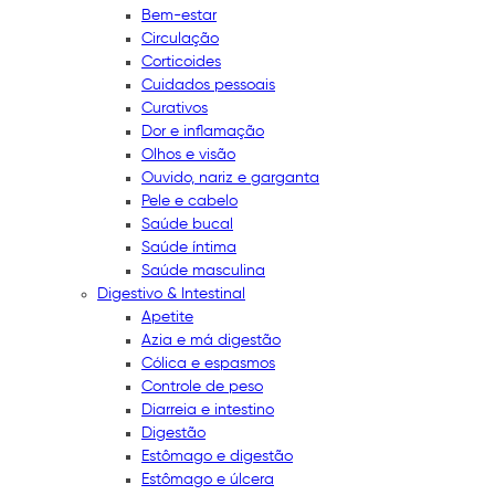
Bem-estar
Circulação
Corticoides
Cuidados pessoais
Curativos
Dor e inflamação
Olhos e visão
Ouvido, nariz e garganta
Pele e cabelo
Saúde bucal
Saúde íntima
Saúde masculina
Digestivo & Intestinal
Apetite
Azia e má digestão
Cólica e espasmos
Controle de peso
Diarreia e intestino
Digestão
Estômago e digestão
Estômago e úlcera