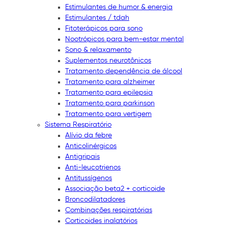
Estimulantes de humor & energia
Estimulantes / tdah
Fitoterápicos para sono
Nootrópicos para bem-estar mental
Sono & relaxamento
Suplementos neurotônicos
Tratamento dependência de álcool
Tratamento para alzheimer
Tratamento para epilepsia
Tratamento para parkinson
Tratamento para vertigem
Sistema Respiratório
Alívio da febre
Anticolinérgicos
Antigripais
Anti-leucotrienos
Antitussígenos
Associação beta2 + corticoide
Broncodilatadores
Combinações respiratórias
Corticoides inalatórios