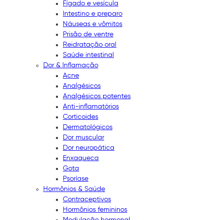
Fígado e vesícula
Intestino e preparo
Náuseas e vômitos
Prisão de ventre
Reidratação oral
Saúde intestinal
Dor & Inflamação
Acne
Analgésicos
Analgésicos potentes
Anti-inflamatórios
Corticoides
Dermatológicos
Dor muscular
Dor neuropática
Enxaqueca
Gota
Psoríase
Hormônios & Saúde
Contraceptivos
Hormônios femininos
Modulação hormonal