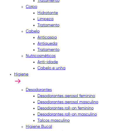
Tratamento
Corpo
Hidratante
Limpeza
Tratamento
Cabelo
Anticaspa
Antiqueda
Tratamento
Nutricosméticos
Anti-idade
Cabelo e unha
Higiene
Desodorantes
Desodorantes aerosol feminino
Desodorantes aerosol masculino
Desodorantes roll-on feminino
Desodorantes roll-on masculino
Talcos masculino
Higiene Bucal