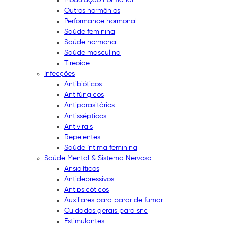
Outros hormônios
Performance hormonal
Saúde feminina
Saúde hormonal
Saúde masculina
Tireoide
Infecções
Antibióticos
Antifúngicos
Antiparasitários
Antissépticos
Antivirais
Repelentes
Saúde íntima feminina
Saúde Mental & Sistema Nervoso
Ansiolíticos
Antidepressivos
Antipsicóticos
Auxiliares para parar de fumar
Cuidados gerais para snc
Estimulantes