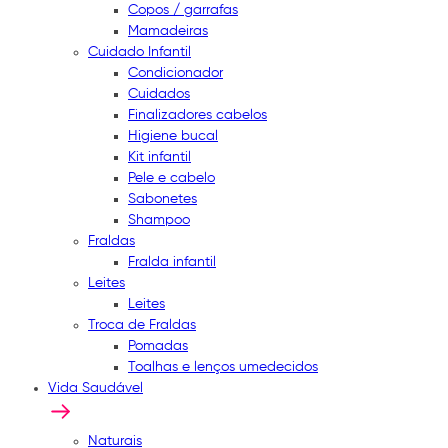
Copos / garrafas
Mamadeiras
Cuidado Infantil
Condicionador
Cuidados
Finalizadores cabelos
Higiene bucal
Kit infantil
Pele e cabelo
Sabonetes
Shampoo
Fraldas
Fralda infantil
Leites
Leites
Troca de Fraldas
Pomadas
Toalhas e lenços umedecidos
Vida Saudável
Naturais