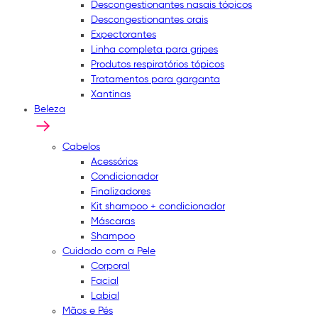
Descongestionantes nasais tópicos
Descongestionantes orais
Expectorantes
Linha completa para gripes
Produtos respiratórios tópicos
Tratamentos para garganta
Xantinas
Beleza
Cabelos
Acessórios
Condicionador
Finalizadores
Kit shampoo + condicionador
Máscaras
Shampoo
Cuidado com a Pele
Corporal
Facial
Labial
Mãos e Pés