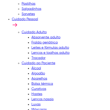
Pastilhas
Salgadinhos
Sorvetes
Cuidado Pessoal
Cuidado Adulto
Absorvente adulto
Fralda geriátrica
Leites e fórmulas adulto
Lenços e toalhas adulto
Trocador
Cuidado ao Paciente
Álcool
Algodão
Aparelhos
Bolsa térmica
Curativos
Hastes
Lenços nasais
Luvas
Máscaras